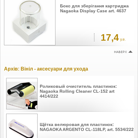
Бокс для зберігання картриджа
Nagaoka Display Case art. 4637
17,4
у.е.
Архів: Вініл - аксесуари для ухода
Роликовый очиститель пластинок:
Nagaoka Rolling Cleaner CL-152 art
4414/222
Щётка велюровая для пластинок:
NAGAOKA ARGENTO CL-118LP, art. 5534/222