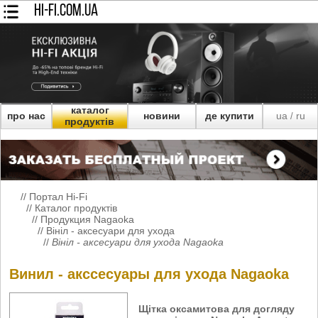
HI-FI.COM.UA
каталог
про нас
новини
де купити
ua
ru
/
продуктів
//
Портал Hi-Fi
//
Каталог продуктів
//
Продукция Nagaoka
//
Вініл - аксесуари для ухода
//
Вініл - аксесуари для ухода Nagaoka
Винил - акссесуары для ухода Nagaoka
Щітка оксамитова для догляду