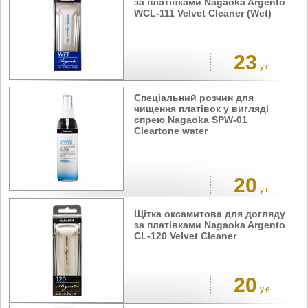
за платівками Nagaoka Argento
WCL-111 Velvet Cleaner (Wet)
23
у.е.
Спеціальний розчин для
чищення платівок у вигляді
спрею Nagaoka SPW-01
Cleartone water
20
у.е.
Щітка оксамитова для догляду
за платівками Nagaoka Argento
CL-120 Velvet Cleaner
20
у.е.