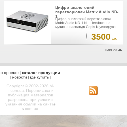
Цифро-аналоговий
перетворювач Matrix Audio ND-
1
Цифро-аналоговий перетворювач
Matrix Audio ND-1 N – Нескінченна
музична насолода Серія N успадкува...
3500
у.е.
о проекте
каталог продукции
|
новости
где купить
|
|
|
Copyright © 2002-2026 hi-
fi.com.ua. Перепечатка и
публикация материалов
разрешена при условии
указания ссылки на сайт
hi-
.com.ua
fi