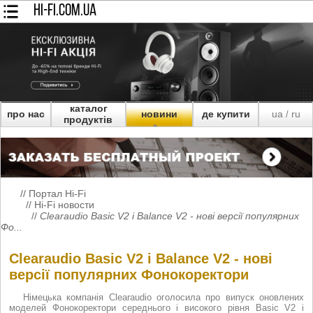
HI-FI.COM.UA
каталог
про нас
новини
де купити
ua
ru
/
продуктів
//
Портал Hi-Fi
//
Hi-Fi новости
//
Clearaudio Basic V2 і Balance V2 - нові версії популярних
Фо...
Clearaudio Basic V2 і Balance V2 - нові
версії популярних Фонокоректори
Німецька компанія Clearaudio оголосила про випуск оновлених
моделей Фонокоректори середнього і високого рівня Basic V2 і