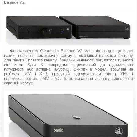
Balance V2.
Фонокорректор
Clearaudio Balance V2 має, відповідно до своєї
назви, повністю симетричну схему з окремими шляхами сигналу
для лівого і правого каналу. Завдяки наявності регулятора гучності
він може бути безпосередньо підключений до підсилювача
потужності або активної акустиці. Виходи в моделі зроблені на
роз'ємах RCA і XLR, присутній відключається фільтр УНЧ і
перемикач режимів ММ і МС. Блок живлення апарату винесено в
окремий корпус.