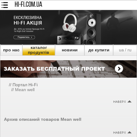
HI-FI.COM.UA
каталог
про нас
новини
де купити
ua
ru
/
продуктів
//
Портал Hi-Fi
//
Mean well
Архив описаний товаров Mean well