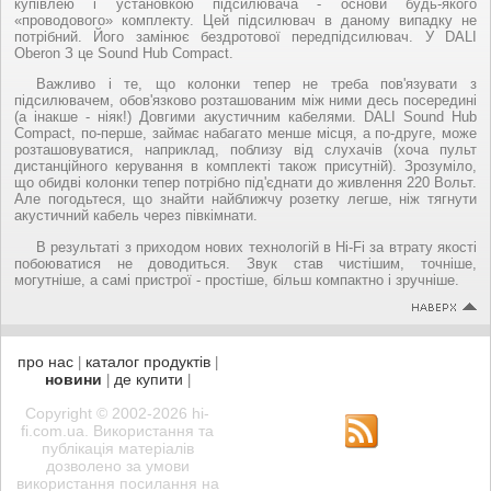
купівлею і установкою підсилювача - основи будь-якого
«проводового» комплекту. Цей підсилювач в даному випадку не
потрібний. Його замінює бездротової передпідсилювач. У DALI
Oberon З це Sound Hub Compact.
Важливо і те, що колонки тепер не треба пов'язувати з
підсилювачем, обов'язково розташованим між ними десь посередині
(а інакше - ніяк!) Довгими акустичним кабелями. DALI Sound Hub
Compact, по-перше, займає набагато менше місця, а по-друге, може
розташовуватися, наприклад, поблизу від слухачів (хоча пульт
дистанційного керування в комплекті також присутній). Зрозуміло,
що обидві колонки тепер потрібно під'єднати до живлення 220 Вольт.
Але погодьтеся, що знайти найближчу розетку легше, ніж тягнути
акустичний кабель через півкімнати.
В результаті з приходом нових технологій в Hi-Fi за втрату якості
побоюватися не доводиться. Звук став чистішим, точніше,
могутніше, а самі пристрої - простіше, більш компактно і зручніше.
про нас
каталог продуктів
|
|
новини
де купити
|
|
Copyright © 2002-2026 hi-
fi.com.ua. Використання та
публікація матеріалів
дозволено за умови
використання посилання на