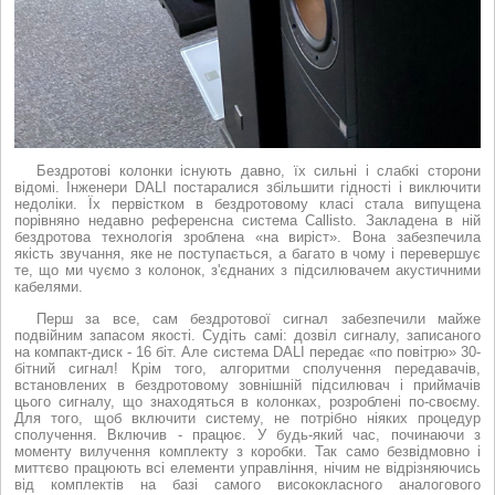
Бездротові колонки існують давно, їх сильні і слабкі сторони
відомі. Інженери DALI постаралися збільшити гідності і виключити
недоліки. Їх первістком в бездротовому класі стала випущена
порівняно недавно референсна система Callisto. Закладена в ній
бездротова технологія зроблена «на виріст». Вона забезпечила
якість звучання, яке не поступається, а багато в чому і перевершує
те, що ми чуємо з колонок, з'єднаних з підсилювачем акустичними
кабелями.
Перш за все, сам бездротової сигнал забезпечили майже
подвійним запасом якості. Судіть самі: дозвіл сигналу, записаного
на компакт-диск - 16 біт. Але система DALI передає «по повітрю» 30-
бітний сигнал! Крім того, алгоритми сполучення передавачів,
встановлених в бездротовому зовнішній підсилювач і приймачів
цього сигналу, що знаходяться в колонках, розроблені по-своєму.
Для того, щоб включити систему, не потрібно ніяких процедур
сполучення. Включив - працює. У будь-який час, починаючи з
моменту вилучення комплекту з коробки. Так само безвідмовно і
миттєво працюють всі елементи управління, нічим не відрізняючись
від комплектів на базі самого висококласного аналогового