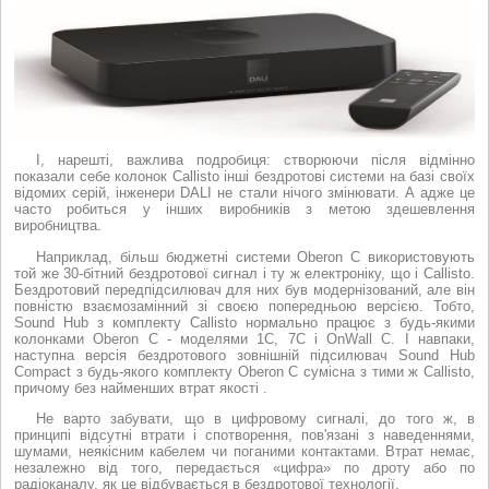
І, нарешті, важлива подробиця: створюючи після відмінно
показали себе колонок Callisto інші бездротові системи на базі своїх
відомих серій, інженери DALI не стали нічого змінювати. А адже це
часто робиться у інших виробників з метою здешевлення
виробництва.
Наприклад, більш бюджетні системи Oberon C використовують
той же 30-бітний бездротової сигнал і ту ж електроніку, що і Callisto.
Бездротовий передпідсилювач для них був модернізований, але він
повністю взаємозамінний зі своєю попередньою версією. Тобто,
Sound Hub з комплекту Callisto нормально працює з будь-якими
колонками Oberon C - моделями 1С, 7С і OnWall C. І навпаки,
наступна версія бездротового зовнішній підсилювач Sound Hub
Compact з будь-якого комплекту Oberon C сумісна з тими ж Callisto,
причому без найменших втрат якості .
Не варто забувати, що в цифровому сигналі, до того ж, в
принципі відсутні втрати і спотворення, пов'язані з наведеннями,
шумами, неякісним кабелем чи поганими контактами. Втрат немає,
незалежно від того, передається «цифра» по дроту або по
радіоканалу, як це відбувається в бездротової технології.