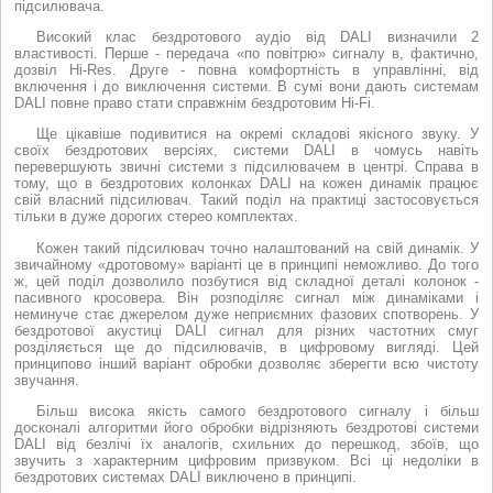
підсилювача.
Високий клас бездротового аудіо від DALI визначили 2
властивості. Перше - передача «по повітрю» сигналу в, фактично,
дозвіл Hi-Res. Друге - повна комфортність в управлінні, від
включення і до виключення системи. В сумі вони дають системам
DALI повне право стати справжнім бездротовим Hi-Fi.
Ще цікавіше подивитися на окремі складові якісного звуку. У
своїх бездротових версіях, системи DALI в чомусь навіть
перевершують звичні системи з підсилювачем в центрі. Справа в
тому, що в бездротових колонках DALI на кожен динамік працює
свій власний підсилювач. Такий поділ на практиці застосовується
тільки в дуже дорогих стерео комплектах.
Кожен такий підсилювач точно налаштований на свій динамік. У
звичайному «дротовому» варіанті це в принципі неможливо. До того
ж, цей поділ дозволило позбутися від складної деталі колонок -
пасивного кросовера. Він розподіляє сигнал між динаміками і
неминуче стає джерелом дуже неприємних фазових спотворень. У
бездротової акустиці DALI сигнал для різних частотних смуг
розділяється ще до підсилювачів, в цифровому вигляді. Цей
принципово інший варіант обробки дозволяє зберегти всю чистоту
звучання.
Більш висока якість самого бездротового сигналу і більш
досконалі алгоритми його обробки відрізняють бездротові системи
DALI від безлічі їх аналогів, схильних до перешкод, збоїв, що
звучить з характерним цифровим призвуком. Всі ці недоліки в
бездротових системах DALI виключено в принципі.