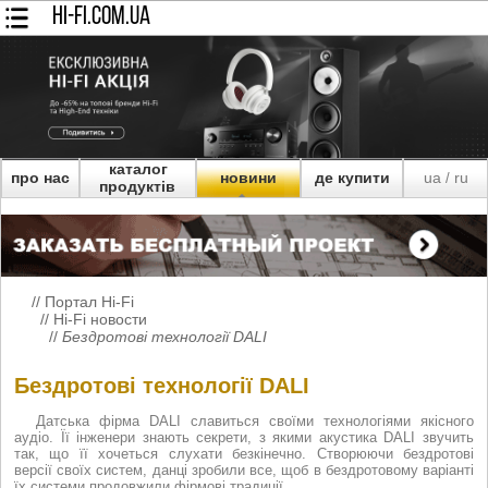
HI-FI.COM.UA
каталог
про нас
новини
де купити
ua
ru
/
продуктів
//
Портал Hi-Fi
//
Hi-Fi новости
//
Бездротові технології DALI
Бездротові технології DALI
Датська фірма DALI славиться своїми технологіями якісного
аудіо. Її інженери знають секрети, з якими акустика DALI звучить
так, що її хочеться слухати безкінечно. Створюючи бездротові
версії своїх систем, данці зробили все, щоб в бездротовому варіанті
їх системи продовжили фірмові традиції.