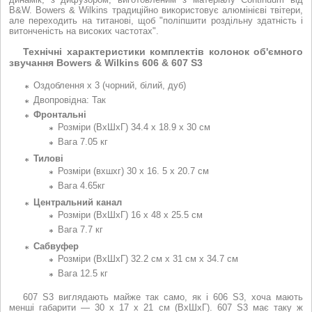
B&W. Bowers & Wilkins традиційно використовує алюмінієві твітери,
але переходить на титанові, щоб "поліпшити роздільну здатність і
витонченість на високих частотах".
Технічні характеристики комплектів колонок об'ємного
звучання Bowers & Wilkins 606 & 607 S3
Оздоблення x 3 (чорний, білий, дуб)
Двопровідна: Так
Фронтальні
Розміри (ВхШхГ) 34.4 x 18.9 x 30 см
Вага 7.05 кг
Тилові
Розміри (вхшхг) 30 х 16. 5 x 20.7 см
Вага 4.65кг
Центральний канал
Розміри (ВхШхГ) 16 х 48 х 25.5 см
Вага 7.7 кг
Сабвуфер
Розміри (ВхШхГ) 32.2 см х 31 см х 34.7 см
Вага 12.5 кг
607 S3 виглядають майже так само, як і 606 S3, хоча мають
менші габарити — 30 x 17 x 21 см (ВхШхГ). 607 S3 має таку ж