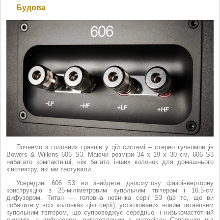
Будова
Почнемо з головних гравців у цій системі – стерео гучномовців
Bowers & Wilkins 606 S3. Маючи розміри 34 x 19 x 30 см, 606 S3
набагато компактніші, ніж багато інших колонок для домашнього
кінотеатру, які ми тестували.
Усередині 606 S3 ви знайдете двосмугову фазоінверторну
конструкцію з 25-міліметровим купольним твітером і 16.5-см
дифузором. Титан — головна новинка серії S3 (це те, що ви
побачите у всіх колонках цієї серії), устаткованих новим титановим
купольним твітером, що супроводжує середньо- і низькочастотний
динамік, з дифузором, виготовленим з матеріалу Continuum від