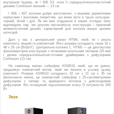
внутрішню будову, як і 606 S3, хоча її середньо/низькочастотний
динамік Continuum менший — 13 см.
І 606, і 607 колонки добре виготовлені, з міцними дерев'яними
корпусами і вініловим покриттям, що може бути в трьох кольорах:
чорний, білий і дуб. Як ми вже згадували в наших оглядах обох
відповідних пар, ми цінуємо високоякісну конструкцію і приємний
мінімалістичний дизайн, характерний для колонок вищих цінових
категорій.
Далі у нас є центральний канал HTM6, який, як і решта
комплекту, міцний та компактний. Його розміри складають лише 16 x
48 x 26 см (ВхШхГ). Центральна колонка C. HTM6 — це двосмугова
фазоінверторна конструкція з титановим купольним твітером (25 мм)
і двома середньо/низькочастотними драйверами з дифузорами
Continuum (13 см).
На самкінець маємо сабвуфер ASW610, який, що не дивно,
продовжує компактний мотив, який ми бачили в усьому цьому
комплекті. Розміри ASW610 складають 32 см x 31 см x 35 см
(включаючи ніжки), це компактний сабвуфер з 25-сантиметровим
дифузором з паперу та арамідного волокна з довгоходовим
дифузором. Він оснащений підсилювачем класу D потужністю 200
Вт.
Звук