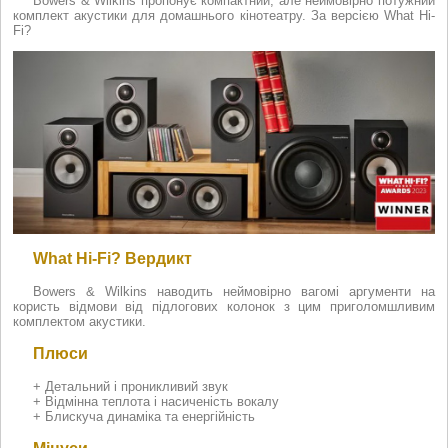
Bowers & Wilkins пропонує компактний, але неймовірно потужний
комплект акустики для домашнього кінотеатру. За версією What Hi-
Fi?
What Hi-Fi? Вердикт
Bowers & Wilkins наводить неймовірно вагомі аргументи на
користь відмови від підлогових колонок з цим приголомшливим
комплектом акустики.
Плюси
+ Детальний і проникливий звук
+ Відмінна теплота і насиченість вокалу
+ Блискуча динаміка та енергійність