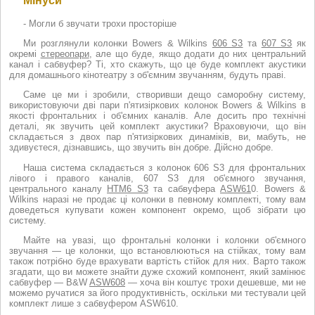
Мінуси
- Могли б звучати трохи просторіше
Ми розглянули колонки Bowers & Wilkins
606 S3
та
607 S3
як
окремі
стереопари
, але що буде, якщо додати до них центральний
канал і сабвуфер? Ті, хто скажуть, що це буде комплект акустики
для домашнього кінотеатру з об'ємним звучанням, будуть праві.
Саме це ми і зробили, створивши дещо саморобну систему,
використовуючи дві пари п'ятизіркових колонок Bowers & Wilkins в
якості фронтальних і об'ємних каналів. Але досить про технічні
деталі, як звучить цей комплект акустики? Враховуючи, що він
складається з двох пар п'ятизіркових динаміків, ви, мабуть, не
здивуєтеся, дізнавшись, що звучить він добре. Дійсно добре.
Наша система складається з колонок 606 S3 для фронтальних
лівого і правого каналів, 607 S3 для об'ємного звучання,
центрального каналу
HTM6 S3
та сабвуфера
ASW61
0. Bowers &
Wilkins наразі не продає ці колонки в певному комплекті, тому вам
доведеться купувати кожен компонент окремо, щоб зібрати цю
систему.
Майте на увазі, що фронтальні колонки і колонки об'ємного
звучання — це колонки, що встановлюються на стійках, тому вам
також потрібно буде врахувати вартість стійок для них. Варто також
згадати, що ви можете знайти дуже схожий компонент, який замінює
сабвуфер — B&W
ASW608
— хоча він коштує трохи дешевше, ми не
можемо ручатися за його продуктивність, оскільки ми тестували цей
комплект лише з сабвуфером ASW610.