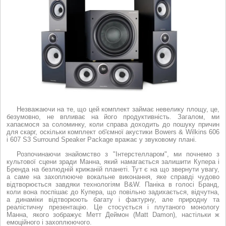
Незважаючи на те, що цей комплект займає невелику площу, це,
безумовно, не впливає на його продуктивність. Загалом, ми
хапаємося за соломинку, коли справа доходить до пошуку причин
для скарг, оскільки комплект об'ємної акустики Bowers & Wilkins 606
і 607 S3 Surround Speaker Package вражає у звуковому плані.
Розпочинаючи знайомство з "Інтерстелларом", ми почнемо з
культової сцени зради Манна, який намагається залишити Купера і
Бренда на безлюдній крижаній планеті. Тут є на що звернути увагу,
а саме на захоплююче вокальне виконання, яке справді чудово
відтворюється завдяки технологіям B&W. Паніка в голосі Бранд,
коли вона поспішає до Купера, що повільно задихається, відчутна,
а динаміки відтворюють багату і фактурну, але природну та
реалістичну презентацію. Це стосується і плутаного монологу
Манна, якого зображує Метт Деймон (Matt Damon), настільки ж
емоційного і захоплюючого.