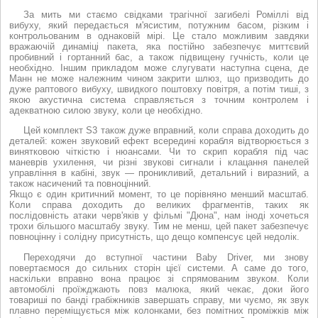
За мить ми стаємо свідками трагічної загибелі Роміллі від
вибуху, який передається м'ясистим, потужним басом, різким і
контрольованим в однаковій мірі. Це стало можливим завдяки
вражаючій динаміці пакета, яка постійно забезпечує миттєвий
пробивний і гортанний бас, а також підвищену гучність, коли це
необхідно. Іншим прикладом може слугувати наступна сцена, де
Манн не може належним чином закрити шлюз, що призводить до
дуже раптового вибуху, швидкого поштовху повітря, а потім тиші, з
якою акустична система справляється з точним контролем і
адекватною силою звуку, коли це необхідно.
Цей комплект S3 також дуже вправний, коли справа доходить до
деталей: кожен звуковий ефект всередині корабля відтворюється з
винятковою чіткістю і нюансами. Чи то скрип корабля під час
маневрів ухилення, чи різні звукові сигнали і клацання панелей
управління в кабіні, звук — проникливий, детальний і виразний, а
також насичений та повноцінний.
Якщо є один критичний момент, то це порівняно менший масштаб.
Коли справа доходить до великих фрагментів, таких як
послідовність атаки черв'яків у фільмі "Дюна", нам іноді хочеться
трохи більшого масштабу звуку. Тим не менш, цей пакет забезпечує
повноцінну і солідну присутність, що дещо компенсує цей недолік.
Переходячи до вступної частини Baby Driver, ми знову
повертаємося до сильних сторін цієї системи. А саме до того,
наскільки вправно вона працює зі спрямованим звуком. Коли
автомобілі проїжджають повз малюка, який чекає, доки його
товариші по банді грабіжників завершать справу, ми чуємо, як звук
плавно переміщується між колонками, без помітних проміжків між