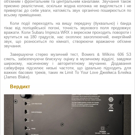
об'ємним і фронтальним та центральним каналами. Звучання також
приємно реалістичне, оскільки жодна колонка не виділяється і не
привертає до себе уваги, натомість звук органічно поширюється по
всьому приміщенню.
Коли події переходять на вищу передачу (буквально) і банда
тікає від поліцейської погоні, точність звукового поля продовжує
вражати. Коли Subaru Impreza WRX з вереском проходить повороти і
крутиться на 180 градусів, нас охоплює захоплюючий, енергійний
звук, що розноситься по кімнаті, створюючи вражаюче об'ємне
звучання.
Завершуючи стерео музичний тест, Bowers & Wilkins 606 S3
сяють, забезпечуючи блискучу оцінку в музичному відділі, завдяки
широкому, насиченому і авторитетному звучанню. Додавання
сабвуфера підсилює низькі частоти, що ідеально підходить для
важких басових треків, таких як Limit To Your Love Джеймса Блейка
(James Blake).
Вердикт