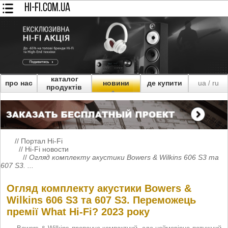
HI-FI.COM.UA
каталог
про нас
новини
де купити
ua
ru
/
продуктів
//
Портал Hi-Fi
//
Hi-Fi новости
//
Огляд комплекту акустики Bowers & Wilkins 606 S3 та
607 S3. ...
Огляд комплекту акустики Bowers &
Wilkins 606 S3 та 607 S3. Переможець
премії What Hi-Fi? 2023 року