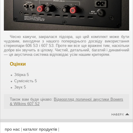
Чесно кажучи, закралася підозра, що цей комплект може бути
чудовим, виходячи з нашого попереднього досвіду використання
стереопари 606 S3 і 607 S3. Проте ми все ще вражені тим, наскільки
добре він звучить в цілому. Чистий, детальний, багатий і динамічний
— ця акустична система відповідає усім нашим критеріям.
Оцінки
Збірка 5
Сумісність 5
Звук 5
Також вам буде цікаво:
Відеоогляд поличної акустики Bowers
& Wilkins 607 S2
про нас
каталог продуктів
|
|