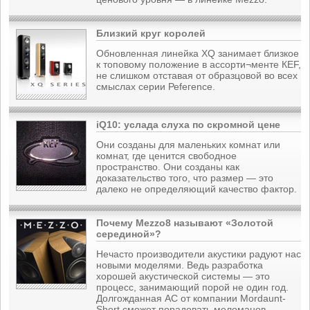
Близкий круг королей
Обновленная линейка ХQ занимает близкое
к топовому положение в ассорти¬менте КЕF,
не слишком отставая от образцовой во всех
смыслах серии Реfегеnсе.
iQ10: услада слуха по скромной цене
Они созданы для маленьких комнат или
комнат, где ценится свободное
пространство. Они созданы как
доказательство того, что размер — это
далеко не определяющий качество фактор.
Почему Mezzo8 называют «Золотой
серединой»?
Нечасто производители акустики радуют нас
новыми моделями. Ведь разработка
хорошей акустической системы — это
процесс, занимающий порой не один год.
Долгожданная АС от компании Mordaunt-
Short сможет порадовать меломанов