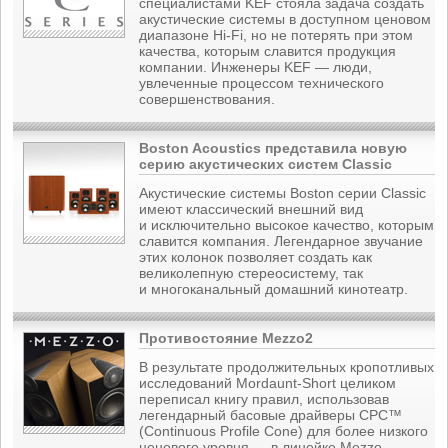
специалистами KEF стояла задача создать
акустические системы в доступном ценовом
диапазоне Hi-Fi, но не потерять при этом
качества, которым славится продукция
компании. Инженеры KEF — люди,
увлеченные процессом технического
совершенствования.
Boston Acoustics представила новую
серию акустических систем Classiс
Акустические системы Boston серии Classic
имеют классический внешний вид
и исключительно высокое качество, которым
славится компания. Легендарное звучание
этих колонок позволяет создать как
великолепную стереосистему, так
и многоканальный домашний кинотеатр.
Противостояние Mezzo2
В результате продолжительных кропотливых
исследований Mordaunt-Short целиком
переписал книгу правил, использовав
легендарный басовые драйверы CPC™
(Continuous Profile Cone) для более низкого
ценового уровня — в линейке Mezzo.