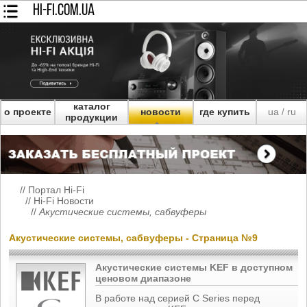
HI-FI.COM.UA
каталог
о проекте
новости
где купить
ua
ru
/
продукции
//
Портал Hi-Fi
//
Hi-Fi Новости
//
Акустические системы, сабвуферы
Акустические системы, сабвуферы - Страница №9
Акустические системы KEF в доступном
ценовом диапазоне
В работе над серией C Series перед