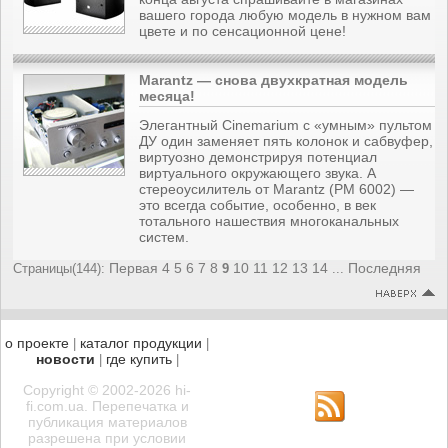
вашего города любую модель в нужном вам
цвете и по сенсационной цене!
Marantz — снова двухкратная модель
месяца!
Элегантный Cinemarium с «умным» пультом
ДУ один заменяет пять колонок и сабвуфер,
виртуозно демонстрируя потенциал
виртуального окружающего звука. А
стереоусилитель от Marantz (PM 6002) —
это всегда событие, особенно, в век
тотального нашествия многоканальных
систем.
Первая
4
5
6
7
8
10
11
12
13
14
Последняя
Страницы(144):
9
...
о проекте
каталог продукции
|
|
новости
где купить
|
|
Copyright © 2002-2026 hi-
fi.com.ua. Перепечатка и
публикация материалов
разрешена при условии