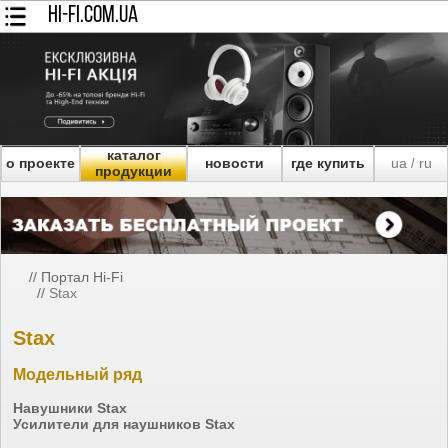
HI-FI.COM.UA
каталог
о проекте
новости
где купить
ua
ru
/
продукции
//
Портал Hi-Fi
//
Stax
Stax
Модельный ряд
Навушники Stax
Усилители для наушников Stax