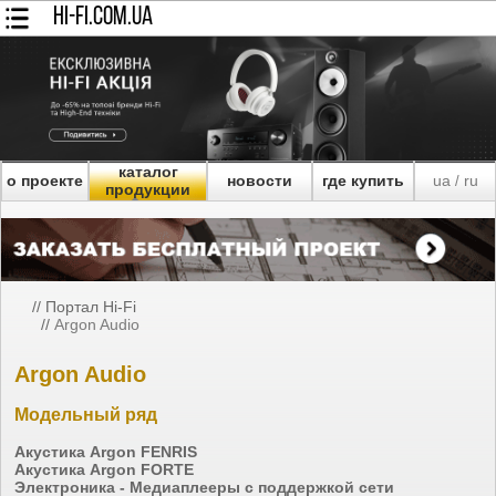
HI-FI.COM.UA
каталог
о проекте
новости
где купить
ua
ru
/
продукции
//
Портал Hi-Fi
//
Argon Audio
Argon Audio
Модельный ряд
Акустика Argon FENRIS
Акустика Argon FORTE
Электроника - Медиаплееры с поддержкой сети