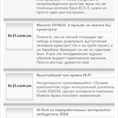
непревзойдённом качестве звука тех же
полочных колонок Epos ELS-3, нужно их
просто один раз послушать...
Marantz DV4610: в музыке он звался бы
оркестром
Помните, как на летней площадке где-
нибудь в парке развлекало выступление
человека-оркестра? Он и на трубе играет, и
на барабане брямцает, он же по тарелкам
бьет. И все эти телодвижения чудным
образом выдают гармоничное звучание.
Просто восторг, думается нам.
Высочайший чин армии HI-FI
Неоднократно признававшийся «Лучшим
компонентом года» интегральный усилитель
Creek 5350SE сделал основателя компании
Майкла Крика поистине знаменитым.
Hi-End из переработанных материалов -
победитель EISA