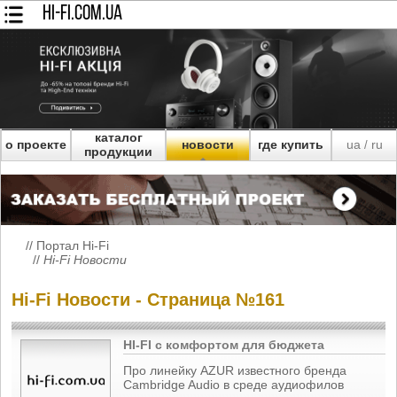
HI-FI.COM.UA
каталог
о проекте
новости
где купить
ua
ru
/
продукции
//
Портал Hi-Fi
//
Hi-Fi Новости
Hi-Fi Новости - Страница №161
HI-FI с комфортом для бюджета
Про линейку AZUR известного бренда
Cambridge Audio в среде аудиофилов