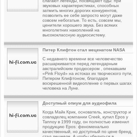
слагают легенды, посвящают оды: при
звуковых характеристиках, способных
затмить многих дорогих конкурентов,
позволить ее себе запросто могут даже
совсем небогатые. То есть, совсем мы,
ценители хорошего звука. Без всяких
многолетних накоплений на
высококлассную аудиосистему.
Питер Клифтон стал меценатом NASA
С недавнего времени все человечество
расшаркивается перед легендарным
австралийским продюсером , опекавшим
«Pink Floyd» на истоках их творческого пути,
Питером Клифтоном, благодаря
воскрешенной видеопленке о первых шагах
человека на Луне.
Доступный опиум для аудиофила
Когда Майк Крик, основатель, конструктор и
совладелец компании Creek, купил Epos у
Tannoy в 1999 году, он полностью изменил
продукцию Epos: феноменально
качественный, но доступный по цене бренд,
стал дешевле. А чтобы убедиться в