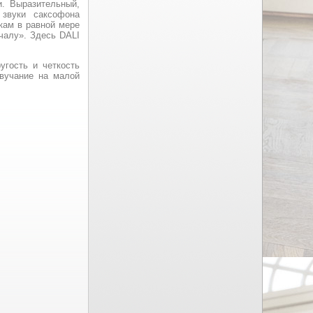
и. Выразительный,
 звуки саксофона
кам в равной мере
чалу». Здесь DALI
угость и четкость
звучание на малой