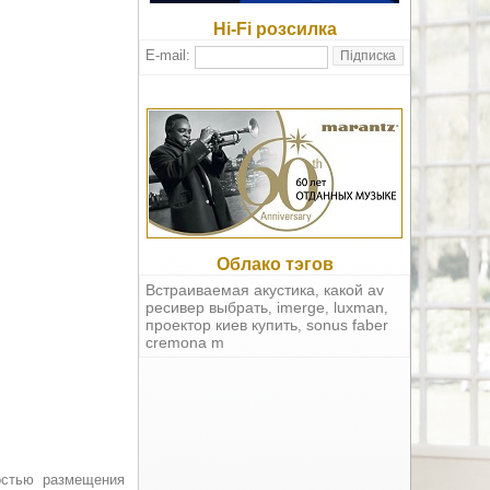
Hi-Fi розсилка
E-mail:
Облако тэгов
Встраиваемая акустика
какой av
,
ресивер выбрать
imerge
luxman
,
,
,
проектор киев купить
sonus faber
,
cremona m
остью размещения