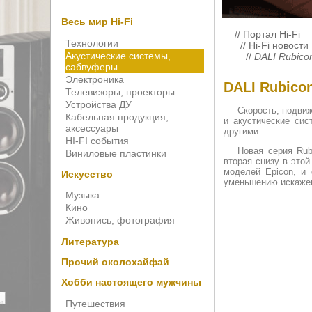
Весь мир Hi-Fi
//
Портал Hi-Fi
Технологии
//
Hi-Fi новости
Акустические системы,
//
DALI Rubico
сабвуферы
Электроника
DALI Rubico
Телевизоры, проекторы
Устройства ДУ
Скорость, подвиж
Кабельная продукция,
и акустические си
аксессуары
другими.
HI-FI события
Новая серия Rub
Виниловые пластинки
вторая снизу в это
моделей Epicon, и
Искусство
уменьшению искаже
Музыка
Кино
Живопись, фотография
Литература
Прочий околохайфай
Хобби настоящего мужчины
Путешествия