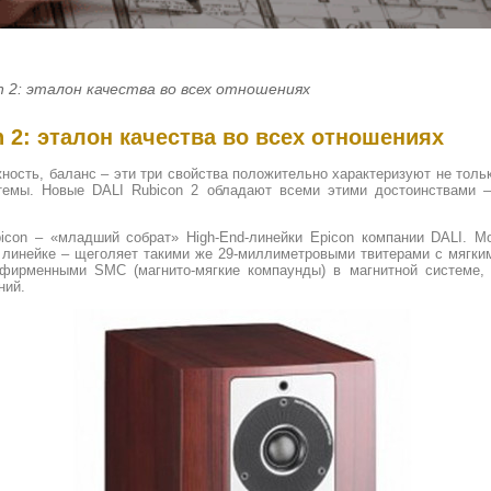
n 2: эталон качества во всех отношениях
n 2: эталон качества во всех отношениях
ность, баланс – эти три свойства положительно характеризуют не толь
стемы. Новые DALI Rubicon 2 обладают всеми этими достоинствами 
icon – «младший собрат» High-End-линейки Epicon компании DALI. М
й линейке – щеголяет такими же 29-миллиметровыми твитерами с мягким
 фирменными SMC (магнито-мягкие компаунды) в магнитной системе,
ний.