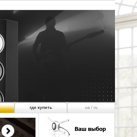
где купить
ua
ru
/