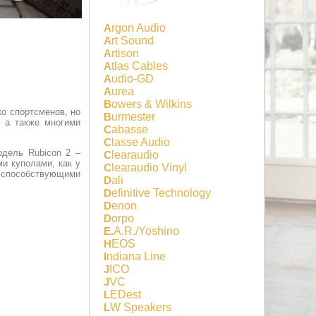
Argon Audio
Art Sound
Artison
Atlas Cables
Audio-GD
Aurea
Bowers & Wilkins
ко спортсменов, но
Burmester
– а также многими
Cabasse
Classe Audio
одель Rubicon 2 –
Clearaudio
и куполами, как у
Clearaudio Vinyl
 способствующими
Dali
Definitive Technology
Denon
Dorpo
E.A.R./Yoshino
HEOS
Indiana Line
JICO
JVC
LEDest
LW Speakers