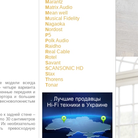
Marantz
Matrix Audio
Mean well
Musical Fidelity
Nagaoka
Nordost
P5
Polk Audio
Raidho
Real Cable
Rotel
Savant
SCANSONIC HD
Stax
Thorens
е модели всегда
Tonar
» четыре варианта
гленные передняя и
ертора и большие
весноволокнистым
ю к задней стене –
оло 30 сантиметров
 Их необязательно
ть превосходную