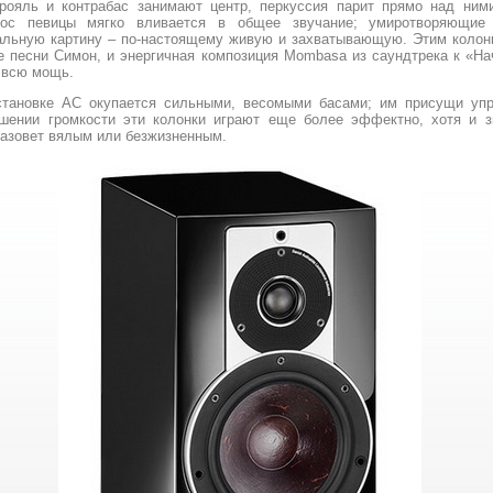
рояль и контрабас занимают центр, перкуссия парит прямо над ним
лос певицы мягко вливается в общее звучание; умиротворяющие
льную картину – по-настоящему живую и захватывающую. Этим колон
е песни Симон, и энергичная композиция Mombasa из саундтрека к «На
 всю мощь.
тановке АС окупается сильными, весомыми басами; им присущи упр
ышении громкости эти колонки играют еще более эффектно, хотя и 
назовет вялым или безжизненным.