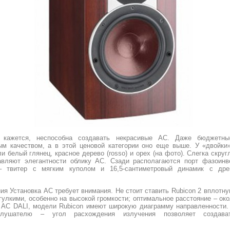
 кажется, неспособна создавать некрасивые АС. Даже бюджетны
м качеством, а в этой ценовой категории оно еще выше. У «двойки
и белый глянец, красное дерево (rosso) и орех (на фото). Слегка скру
авляют элегантности облику АС. Сзади располагаются порт фазоинв
– твитер с мягким куполом и 16,5-сантиметровый динамик с дре
я Установка АС требует внимания. Не стоит ставить Rubicon 2 вплотну
гулкими, особенно на высокой громкости; оптимальное расстояние – ок
е АС DALI, модели Rubicon имеют широкую диаграмму направленности.
слушателю – угол расхождения излучения позволяет создава