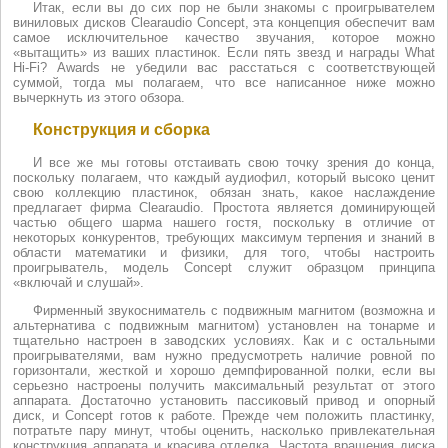
Итак, если вы до сих пор не были знакомы с проигрывателем
виниловых дисков Clearaudio Concept, эта концепция обеспечит вам
самое исключительное качество звучания, которое можно
«вытащить» из ваших пластинок. Если пять звезд и награды What
Hi-Fi? Awards не убедили вас расстаться с соответствующей
суммой, тогда мы полагаем, что все написанное ниже можно
вычеркнуть из этого обзора.
Конструкция и сборка
И все же мы готовы отстаивать свою точку зрения до конца,
поскольку полагаем, что каждый аудиофил, который высоко ценит
свою коллекцию пластинок, обязан знать, какое наслаждение
предлагает фирма Clearaudio. Простота является доминирующей
частью общего шарма нашего гостя, поскольку в отличие от
некоторых конкурентов, требующих максимум терпения и знаний в
области математики и физики, для того, чтобы настроить
проигрыватель, модель Concept служит образцом принципа
«включай и слушай».
Фирменный звукосниматель с подвижным магнитом (возможна и
альтернатива с подвижным магнитом) установлен на тонарме и
тщательно настроен в заводских условиях. Как и с остальными
проигрывателями, вам нужно предусмотреть наличие ровной по
горизонтали, жесткой и хорошо демпфированной полки, если вы
серьезно настроены получить максимальный результат от этого
аппарата. Достаточно установить пассиковый привод и опорный
диск, и Concept готов к работе. Прежде чем положить пластинку,
потратьте пару минут, чтобы оценить, насколько привлекательная
конструкция аппарата и красива отделка. Частота вращения диска