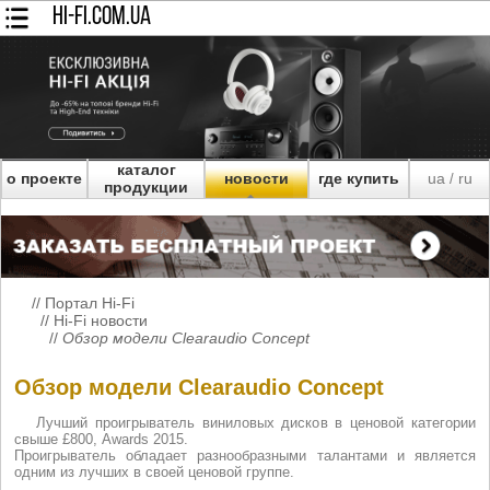
HI-FI.COM.UA
каталог
о проекте
новости
где купить
ua
ru
/
продукции
//
Портал Hi-Fi
//
Hi-Fi новости
//
Обзор модели Clearaudio Concept
Обзор модели Clearaudio Concept
Лучший проигрыватель виниловых дисков в ценовой категории
свыше £800, Awards 2015.
Проигрыватель обладает разнообразными талантами и является
одним из лучших в своей ценовой группе.