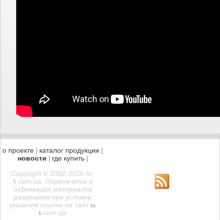
о проекте
каталог продукции
|
|
новости
где купить
|
|
Copyright © 2002-2026 hi-
fi.com.ua. Перепечатка и
публикация материалов
разрешена при условии
указания ссылки на сайт
hi-
.com.ua
fi