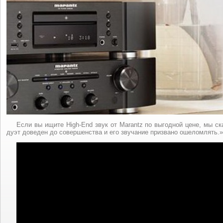
Если вы ищите High-End звук от Marantz по выгодной цене, мы ск
дуэт доведен до совершенства и его звучание призвано ошеломлять.»