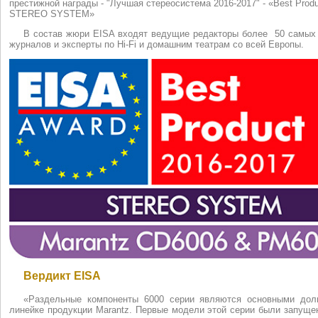
престижной награды - "Лучшая стереосистема 2016-2017" - «Best Produ
STEREO SYSTEM»
В состав жюри EISA входят ведущие редакторы более 50 самых
журналов и эксперты по Hi-Fi и домашним театрам со всей Европы.
Вердикт EISA
«Раздельные компоненты 6000 серии являются основными дол
линейке продукции Marantz. Первые модели этой серии были запущ