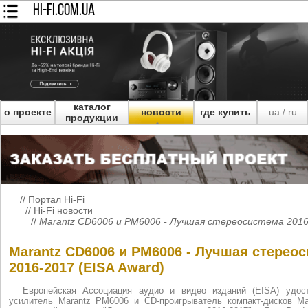
HI-FI.COM.UA
каталог
о проекте
новости
где купить
ua
ru
/
продукции
//
Портал Hi-Fi
//
Hi-Fi новости
//
Marantz CD6006 и PM6006 - Лучшая стереосистема 2016-2
Marantz CD6006 и PM6006 - Лучшая стерео
2016-2017 (EISA Award)
Европейская Ассоциация аудио и видео изданий (EISA) удос
усилитель Marantz PM6006 и CD-проигрыватель компакт-дисков Ma