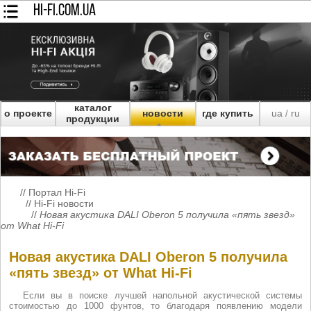
HI-FI.COM.UA
каталог
о проекте
новости
где купить
ua
ru
/
продукции
//
Портал Hi-Fi
//
Hi-Fi новости
//
Новая акустика DALI Oberon 5 получила «пять звезд»
от What Hi-Fi
Новая акустика DALI Oberon 5 получила
«пять звезд» от What Hi-Fi
Если вы в поиске лучшей напольной акустической системы
стоимостью до 1000 фунтов, то благодаря появлению модели