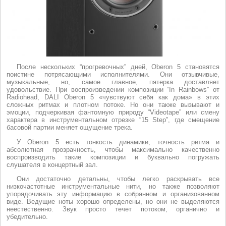
После нескольких “прогревочных” дней, Oberon 5 становятся
поистине потрясающими исполнителями. Они отзывчивые,
музыкальные, но, самое главное, пятерка доставляет
удовольствие. При воспроизведении композиции “In Rainbows” от
Radiohead, DALI Oberon 5 «чувствуют себя как дома» в этих
сложных ритмах и плотном потоке. Но они также вызывают и
эмоции, подчеркивая фантомную природу “Videotape” или смену
характера в инструментальном отрезке “15 Step”, где смещение
басовой партии меняет ощущение трека.
У Oberon 5 есть тонкость динамики, точность ритма и
абсолютная прозрачность, чтобы максимально качественно
воспроизводить такие композиции и буквально погружать
слушателя в концертный зал.
Они достаточно детальны, чтобы легко раскрывать все
низкочастотные инструментальные нити, но также позволяют
упорядочивать эту информацию в собранном и организованном
виде. Ведущие ноты хорошо определены, но они не выделяются
неестественно. Звук просто течет потоком, органично и
убедительно.