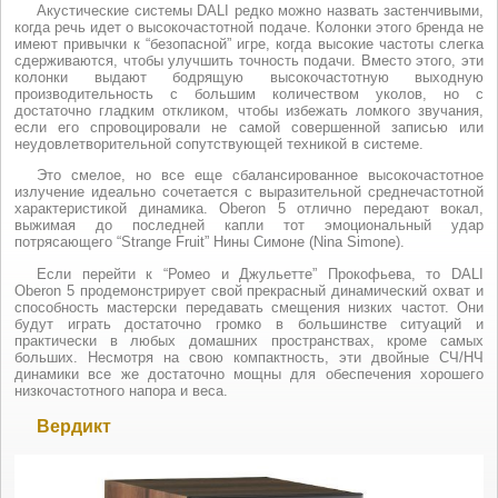
Акустические системы DALI редко можно назвать застенчивыми,
когда речь идет о высокочастотной подаче. Колонки этого бренда не
имеют привычки к “безопасной” игре, когда высокие частоты слегка
сдерживаются, чтобы улучшить точность подачи. Вместо этого, эти
колонки выдают бодрящую высокочастотную выходную
производительность с большим количеством уколов, но с
достаточно гладким откликом, чтобы избежать ломкого звучания,
если его спровоцировали не самой совершенной записью или
неудовлетворительной сопутствующей техникой в системе.
Это смелое, но все еще сбалансированное высокочастотное
излучение идеально сочетается с выразительной среднечастотной
характеристикой динамика. Oberon 5 отлично передают вокал,
выжимая до последней капли тот эмоциональный удар
потрясающего “Strange Fruit” Нины Симоне (Nina Simone).
Если перейти к “Ромео и Джульетте” Прокофьева, то DALI
Oberon 5 продемонстрирует свой прекрасный динамический охват и
способность мастерски передавать смещения низких частот. Они
будут играть достаточно громко в большинстве ситуаций и
практически в любых домашних пространствах, кроме самых
больших. Несмотря на свою компактность, эти двойные СЧ/НЧ
динамики все же достаточно мощны для обеспечения хорошего
низкочастотного напора и веса.
Вердикт