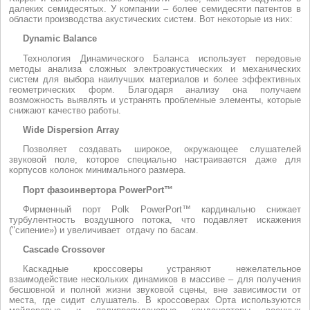
далеких семидесятых. У компании – более семидесяти патентов в
области производства акустических систем. Вот некоторые из них:
Dynamic Balance
Технология Динамического Баланса использует передовые
методы анализа сложных электроакустических и механических
систем для выбора наилучших материалов и более эффективных
геометрических форм. Благодаря анализу она получаем
возможность выявлять и устранять проблемные элементы, которые
снижают качество работы.
Wide Dispersion Array
Позволяет создавать широкое, окружающее слушателей
звуковой поле, которое специально настраивается даже для
корпусов колонок минимального размера.
Порт фазоинвертора PowerPort™
Фирменный порт Polk PowerPort™ кардинально снижает
турбулентность воздушного потока, что подавляет искажения
("сипение») и увеличивает отдачу по басам.
Cascade Crossover
Каскадные кроссоверы устраняют нежелательное
взаимодействие нескольких динамиков в массиве – для получения
бесшовной и полной жизни звуковой сцены, вне зависимости от
места, где сидит слушатель. В кроссоверах Орта используются