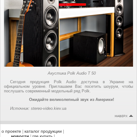
Акустика
Polk
Audio
T
50
Сегодня продукция Polk Audio доступна в Украине на
официальном уровне. Приглашаем Вас посетить шоурум, чтобы
послушать современный модельный ряд Polk.
Ожидайте великолепный звук из Америки!
Источник: stereo-video.kiev.ua
о проекте
каталог продукции
|
|
новости
где купить
|
|