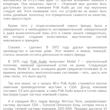
жаловались на отсутствие идей. От критики мгновенно перешли к
концепции. Она оказалась проста – «Хороший звук должен быть
доступным» (кстати, компания Polk Audio до сих пор неуклонно
следует ей). Хотя понимание того, что устройство не может быть
очень дешевым, поскольку это отрицательно скажется на качестве,
тоже присутствует.
Кроме того, у отцов-основателей нового бренда была и
убежденность в необходимости экспериментальной, измерительной
и даже вычислительной базы (это в самом начале семидесятых),
без которых создание качественных акустических систем
невозможно в принципе.
Сказано – сделано. В 1972 году друзья организовали
производство в частном доме. Этот момент и можно, пожалуй,
считать началом отсчета деятельности нового бренда.
В 1975 году
Polk Audio
выпускает Model 7 – трехполосный
полочник, имевший однозначный успех на рынке. Следующая
система, Model 9, была оснащена двумя среднечастотниками (в те
времена увлекались многополосными системами – пять, шесть или
семь полос, это было круто).
Так или иначе, но к началу 80-х Polk Audio становится вполне
заметным производителем акустики в США. Доход компании
составил 3,6 млн долларов, а сама Polk Audio вошла в сотню самых
быстрорастущих частных компаний страны.
А в середине 80-х лидер бренда, Мэттью Полк, разрабатывает
систему звучания SDA – Surround Dimension Array, которая легла в
основу топовой системы компании, SDS-SRA. Продажи достигли 14