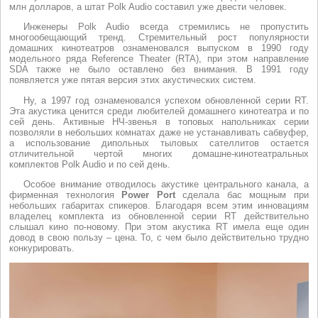
млн долларов, а штат Polk Audio составил уже двести человек.
Инженеры Polk Audio всегда стремились не пропустить
многообещающий тренд. Стремительный рост популярности
домашних кинотеатров ознаменовался выпуском в 1990 году
модельного ряда Reference Theater (RTA), при этом направление
SDA также не было оставлено без внимания. В 1991 году
появляется уже пятая версия этих акустических систем.
Ну, а 1997 год ознаменовался успехом обновленной серии RT.
Эта акустика ценится среди любителей домашнего кинотеатра и по
сей день. Активные НЧ-звенья в топовых напольниках серии
позволяли в небольших комнатах даже не устанавливать сабвуфер,
а использование дипольных тыловых сателлитов остается
отличительной чертой многих домашне-кинотеатральных
комплектов Polk Audio и по сей день.
Особое внимание отводилось акустике центрального канала, а
фирменная технология
Power Port
сделала бас мощным при
небольших габаритах спикеров. Благодаря всем этим инновациям
владелец комплекта из обновленной серии RT действительно
слышал кино по-новому. При этом акустика RT имела еще один
довод в свою пользу – цена. То, с чем было действительно трудно
конкурировать.