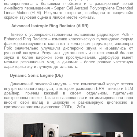
полипропилена с большими ячейками и c расширенной зоной
линейного перемещения - Super Cell Aerated Polypropylene Extended
Linear Motion (ELM). Результат: открытая, свободная от «ящичной»
окраски звуковая сцена в любом месте комнаты.
Advanced Isotropic Ring Radiator (AIRR)
Твитер с усовершенствованным кольцевым радиатором Polk -
Enhanced Ring Radiator – изменив классическую пулевидную форму
фазокорректирующего колпачка в кольцевом радиаторе, инженеры
Polk значительно улучшили дисперсию звука и избавились от
рупорной нагрузки. Результат: детальность и естественный баланс
звука в более широкой зоне прослушивания. Диффузор имеет
меньше резонансных мод, а динамик – более ровную частотную
характеристику и лучшую детальность.
Dynamic Sonic Engine (DE)
Динамичный звуковой модуль – это композитный корпус отсека
внутри основного корпуса, в котором размещен ERR твитер и ELM
драйвер, причем каждый в своем отдельном, тщательно
настроенном отсеке. Такая согласованная и оптимизированная пара
вносит свой вклад в широкую и равномерную дисперсию в
критически важном диапазоне 200Гц – 2кГц.