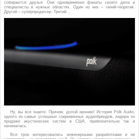
собираются друзья. Они одновременно фанаты своего дела и
специалисты в нужных областях. Один из них – гений-теоретик.
Другой – суперпродюсер. Третий…
Ну, вы все знаете. Причем, долой иронию! История Polk Audio,
одного из самых успешных современных аудиобрендов, лидера по
продаже акустических систем в США, приблизительно так и
начиналась.
Все трое интересовались инженерными разработками и не