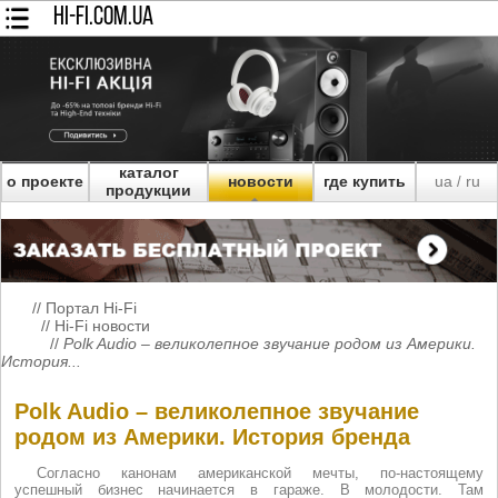
HI-FI.COM.UA
каталог
о проекте
новости
где купить
ua
ru
/
продукции
//
Портал Hi-Fi
//
Hi-Fi новости
//
Polk Audio – великолепное звучание родом из Америки.
История...
Polk Audio – великолепное звучание
родом из Америки. История бренда
Согласно канонам американской мечты, по-настоящему
успешный бизнес начинается в гараже. В молодости. Там