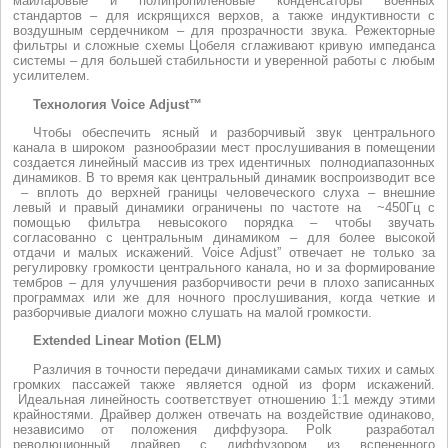
майларовые и полипропиленовые конденсаторы военных
стандартов – для искрящихся верхов, а также индуктивности с
воздушным сердечником – для прозрачности звука. Режекторные
фильтры и сложные схемы Цобеля сглаживают кривую импеданса
системы – для большей стабильности и уверенной работы с любым
усилителем.
Технология Voice Adjust™
Чтобы обеспечить ясный и разборчивый звук центрального
канала в широком разнообразии мест прослушивания в помещении
создается линейный массив из трех идентичных полнодиапазонных
динамиков. В то время как центральный динамик воспроизводит все
– вплоть до верхней границы человеческого слуха – внешние
левый и правый динамики ограничены по частоте на ~450Гц с
помощью фильтра невысокого порядка – чтобы звучать
согласованно с центральным динамиком – для более высокой
отдачи и малых искажений. Voice Adjust” отвечает не только за
регулировку громкости центрального канала, но и за формирование
тембров – для улучшения разборчивости речи в плохо записанных
программах или же для ночного прослушивания, когда четкие и
разборчивые диалоги можно слушать на малой громкости.
Extended Linear Motion (ELM)
Различия в точности передачи динамиками самых тихих и самых
громких пассажей также является одной из форм искажений.
Идеальная линейность соответствует отношению 1:1 между этими
крайностями. Драйвер должен отвечать на воздействие одинаково,
независимо от положения диффузора. Polk разработал
революционный драйвер с диффузором из вспененного