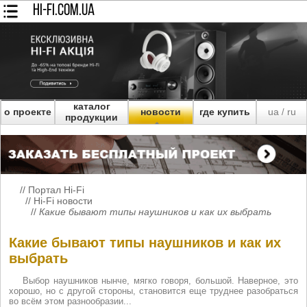
HI-FI.COM.UA
каталог
о проекте
новости
где купить
ua
ru
/
продукции
//
Портал Hi-Fi
//
Hi-Fi новости
//
Какие бывают типы наушников и как их выбрать
Какие бывают типы наушников и как их
выбрать
Выбор наушников нынче, мягко говоря, большой. Наверное, это
хорошо, но с другой стороны, становится еще труднее разобраться
во всём этом разнообразии...