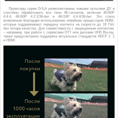
Проекторы серии D-ILA укомплектованы новыми пультами ДУ и
способны обрабатывать все типы 4К-сигналов, включая 4K/60P
4:4:4, 4K/60P 4:2:2/36-бит и 4K/24P 4:4:4/36-бит. Это стало
возможным благодаря использованию новейших процессоров HDMI,
которые поддерживают передачу контента на скорости до 18 Гб/с
без потери качества. Для совместимости с защищенным контентом,
– например, при работе с сервисами OTT или дисками UHD Blu-ray,
также предусмотрена поддержка актуальных стандартов HDCP 2. 2
и HDMI.