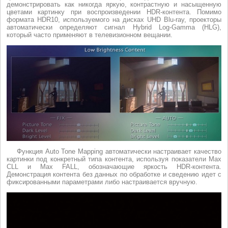
демонстрировать как никогда яркую, контрастную и насыщенную
цветами картинку при воспроизведении HDR-контента. Помимо
формата HDR10, используемого на дисках UHD Blu-ray, проекторы
автоматически определяют сигнал Hybrid Log-Gamma (HLG),
который часто применяют в телевизионном вещании.
Функция Auto Tone Mapping автоматически настраивает качество
картинки под конкретный типа контента, используя показатели Max
CLL и Max FALL, обозначающие яркость HDR-контента.
Демонстрация контента без данных по обработке и сведению идет с
фиксированными параметрами либо настраивается вручную.