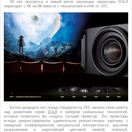
20 лет прогресса и новый виток эволюции: проекторы D-ILA
переходят с 4К на 8К вместе с технологией e-shift от JVC.
Более двадцати лет назад специалисты JVC начали свою работу
над развитием серии
D-ILA
и набором уникальных технологий,
которые позволили бы создать лучший проектор. Эти проекторы
всегда демонстрировали удивительно реалистичную картинку с
завидным коэффициентом натуральной контрастности, высоким
разрешением и широчайшей цветовой гаммой, пожалуй,