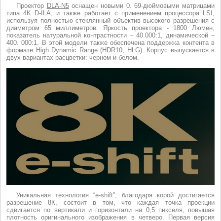
Проектор
DLA-N5
оснащен новыми 0. 69-дюймовыми матрицами
типа 4K D-ILA, и также работает с применением процессора LSI,
используя полностью стеклянный объектив высокого разрешения с
диаметром 65 миллиметров. Яркость проектора - 1800 Люмен,
показатель натуральной контрастности – 40.000:1, динамической –
400. 000:1. В этой модели также обеспечена поддержка контента в
формате High Dynamic Range (HDR10, HLG). Корпус выпускается в
двух вариантах расцветки: черном и белом.
Уникальная технология “e-shift”, благодаря корой достигается
разрешение 8К, состоит в том, что каждая точка проекции
сдвигается по вертикали и горизонтали на 0,5 пикселя, повышая
плотность оригинального изображения в четверо. Первая версия