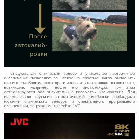
Специальный оптический сенсор и уникальное программное
обеспечение позволяют за несколько простых шагов выполнить
полную калибровку проектора и исправить оптические погрешности,
возникшие, например, после его инсталляции. При этом
оптимизируются все значительные параметры изображения. Для
использования функции автоматической калибровки необходимо
наличие оптического сенсора и специального программного
обеспечения, загружаемого с сайта JVC.