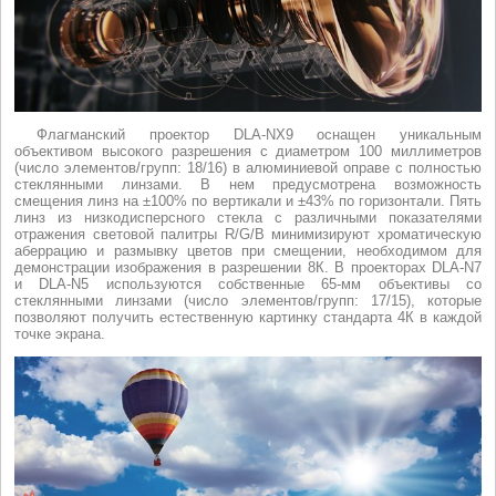
Флагманский проектор DLA-NX9 оснащен уникальным
объективом высокого разрешения с диаметром 100 миллиметров
(число элементов/групп: 18/16) в алюминиевой оправе с полностью
стеклянными линзами. В нем предусмотрена возможность
смещения линз на ±100% по вертикали и ±43% по горизонтали. Пять
линз из низкодисперсного стекла с различными показателями
отражения световой палитры R/G/B минимизируют хроматическую
аберрацию и размывку цветов при смещении, необходимом для
демонстрации изображения в разрешении 8К. В проекторах DLA-N7
и DLA-N5 используются собственные 65-мм объективы со
стеклянными линзами (число элементов/групп: 17/15), которые
позволяют получить естественную картинку стандарта 4К в каждой
точке экрана.