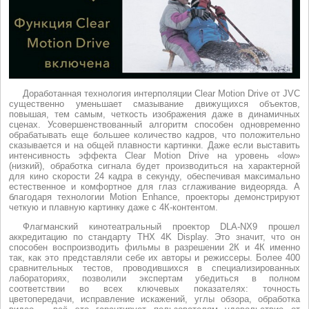
Доработанная технология интерполяции Clear Motion Drive от JVC
существенно уменьшает смазывание движущихся объектов,
повышая, тем самым, четкость изображения даже в динамичных
сценах. Усовершенствованный алгоритм способен одновременно
обрабатывать еще большее количество кадров, что положительно
сказывается и на общей плавности картинки. Даже если выставить
интенсивность эффекта Clear Motion Drive на уровень «low»
(низкий), обработка сигнала будет производиться на характерной
для кино скорости 24 кадра в секунду, обеспечивая максимально
естественное и комфортное для глаз сглаживание видеоряда. А
благодаря технологии Motion Enhance, проекторы демонстрируют
четкую и плавную картинку даже с 4К-контентом.
Флагманский кинотеатральный проектор DLA-NX9 прошел
аккредитацию по стандарту THX 4K Display. Это значит, что он
способен воспроизводить фильмы в разрешении 2К и 4К именно
так, как это представляли себе их авторы и режиссеры. Более 400
сравнительных тестов, проводившихся в специализированных
лабораториях, позволили экспертам убедиться в полном
соответствии во всех ключевых показателях: точность
цветопередачи, исправление искажений, углы обзора, обработка