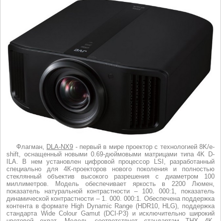
Флагман,
DLA-NX9
- первый в мире проектор с технологией 8K/e-
shift, оснащенный новыми 0.69-дюймовыми матрицами типа 4K D-
ILA. В нем установлен цифровой процессор LSI, разработанный
специально для 4К-проекторов нового поколения и полностью
стеклянный объектив высокого разрешения с диаметром 100
миллиметров. Модель обеспечивает яркость в 2200 Люмен,
показатель натуральной контрастности – 100. 000:1, показатель
динамической контрастности – 1. 000. 000:1. Обеспечена поддержка
контента в формате High Dynamic Range (HDR10, HLG), поддержка
стандарта Wide Colour Gamut (DCI-P3) и исключительно широкий
цветовой охват. Модель соответствует стандартам THX 4K.