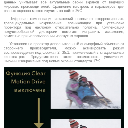
данных учитывает все актуальные серии экранов от ведущих
мировых производителей. Сравнение настроек и параметров для
разных экранов можно изучить на сайте JVC.
Цифровая компенсация искажений позволяет скорректировать
трапецеидальные искривления, возникающие при установке
проектора под наклоном относительно полотна. Компенсация
подушкообразной дисторсии помогает исправить искажения,
заметные при использовании изогнутых экранов.
Установив на проектор дополнительный анаморфный объектив от
стороннего производителя, можно активировать режим
воспроизведения под формат 2, 35:1, применяемый в стационарных
кинотеатрах. Предусмотрена также возможность увеличения
ширины изображения под новые экраны стандарта 17:9.