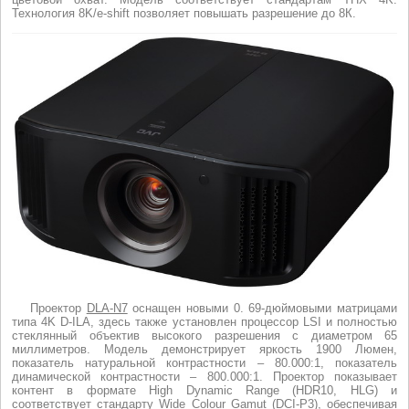
Технология 8K/e-shift позволяет повышать разрешение до 8К.
Проектор
DLA-N7
оснащен новыми 0. 69-дюймовыми матрицами
типа 4K D-ILA, здесь также установлен процессор LSI и полностью
стеклянный объектив высокого разрешения с диаметром 65
миллиметров. Модель демонстрирует яркость 1900 Люмен,
показатель натуральной контрастности – 80.000:1, показатель
динамической контрастности – 800.000:1. Проектор показывает
контент в формате High Dynamic Range (HDR10, HLG) и
соответствует стандарту Wide Colour Gamut (DCI-P3), обеспечивая