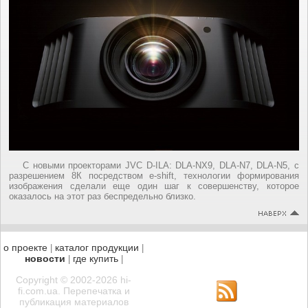
С новыми проекторами JVC D-ILA: DLA-NX9, DLA-N7, DLA-N5, с
разрешением 8К посредством e-shift, технологии формирования
изображения сделали еще один шаг к совершенству, которое
оказалось на этот раз беспредельно близко.
о проекте
каталог продукции
|
|
новости
где купить
|
|
Copyright © 2002-2026 hi-
fi.com.ua. Перепечатка и
публикация материалов