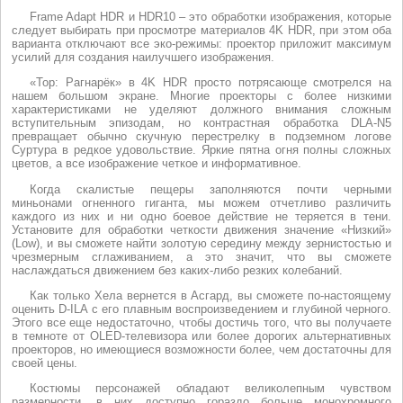
Frame Adapt HDR и HDR10 – это обработки изображения, которые
следует выбирать при просмотре материалов 4K HDR, при этом оба
варианта отключают все эко-режимы: проектор приложит максимум
усилий для создания наилучшего изображения.
«Тор: Рагнарёк» в 4K HDR просто потрясающе смотрелся на
нашем большом экране. Многие проекторы с более низкими
характеристиками не уделяют должного внимания сложным
вступительным эпизодам, но контрастная обработка DLA-N5
превращает обычно скучную перестрелку в подземном логове
Суртура в редкое удовольствие. Яркие пятна огня полны сложных
цветов, а все изображение четкое и информативное.
Когда скалистые пещеры заполняются почти черными
миньонами огненного гиганта, мы можем отчетливо различить
каждого из них и ни одно боевое действие не теряется в тени.
Установите для обработки четкости движения значение «Низкий»
(Low), и вы сможете найти золотую середину между зернистостью и
чрезмерным сглаживанием, а это значит, что вы сможете
наслаждаться движением без каких-либо резких колебаний.
Как только Хела вернется в Асгард, вы сможете по-настоящему
оценить D-ILA с его плавным воспроизведением и глубиной черного.
Этого все еще недостаточно, чтобы достичь того, что вы получаете
в темноте от OLED-телевизора или более дорогих альтернативных
проекторов, но имеющиеся возможности более, чем достаточны для
своей цены.
Костюмы персонажей обладают великолепным чувством
размерности, в них доступно гораздо больше монохромного