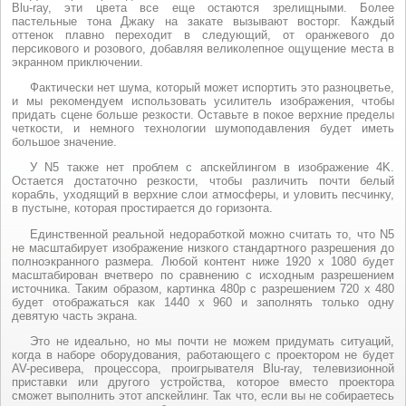
Blu-ray, эти цвета все еще остаются зрелищными. Более
пастельные тона Джаку на закате вызывают восторг. Каждый
оттенок плавно переходит в следующий, от оранжевого до
персикового и розового, добавляя великолепное ощущение места в
экранном приключении.
Фактически нет шума, который может испортить это разноцветье,
и мы рекомендуем использовать усилитель изображения, чтобы
придать сцене больше резкости. Оставьте в покое верхние пределы
четкости, и немного технологии шумоподавления будет иметь
большое значение.
У N5 также нет проблем с апскейлингом в изображение 4K.
Остается достаточно резкости, чтобы различить почти белый
корабль, уходящий в верхние слои атмосферы, и уловить песчинку,
в пустыне, которая простирается до горизонта.
Единственной реальной недоработкой можно считать то, что N5
не масштабирует изображение низкого стандартного разрешения до
полноэкранного размера. Любой контент ниже 1920 x 1080 будет
масштабирован вчетверо по сравнению с исходным разрешением
источника. Таким образом, картинка 480p с разрешением 720 x 480
будет отображаться как 1440 x 960 и заполнять только одну
девятую часть экрана.
Это не идеально, но мы почти не можем придумать ситуаций,
когда в наборе оборудования, работающего с проектором не будет
AV-ресивера, процессора, проигрывателя Blu-ray, телевизионной
приставки или другого устройства, которое вместо проектора
сможет выполнить этот апскейлинг. Так что, если вы не собираетесь