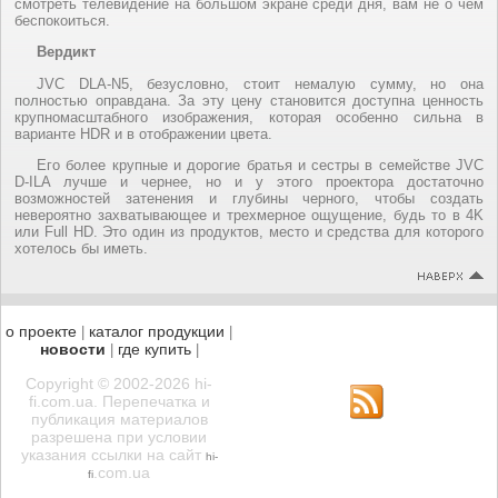
смотреть телевидение на большом экране среди дня, вам не о чем
беспокоиться.
Вердикт
JVC DLA-N5, безусловно, стоит немалую сумму, но она
полностью оправдана. За эту цену становится доступна ценность
крупномасштабного изображения, которая особенно сильна в
варианте HDR и в отображении цвета.
Его более крупные и дорогие братья и сестры в семействе JVC
D-ILA лучше и чернее, но и у этого проектора достаточно
возможностей затенения и глубины черного, чтобы создать
невероятно захватывающее и трехмерное ощущение, будь то в 4K
или Full HD. Это один из продуктов, место и средства для которого
хотелось бы иметь.
о проекте
каталог продукции
|
|
новости
где купить
|
|
Copyright © 2002-2026 hi-
fi.com.ua. Перепечатка и
публикация материалов
разрешена при условии
указания ссылки на сайт
hi-
.com.ua
fi