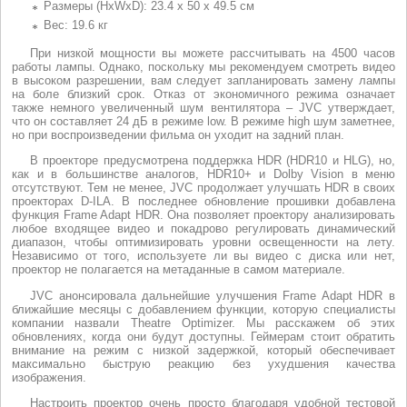
Размеры (HхWхD): 23.4 x 50 x 49.5 см
Вес: 19.6 кг
При низкой мощности вы можете рассчитывать на 4500 часов
работы лампы. Однако, поскольку мы рекомендуем смотреть видео
в высоком разрешении, вам следует запланировать замену лампы
на боле близкий срок. Отказ от экономичного режима означает
также немного увеличенный шум вентилятора – JVC утверждает,
что он составляет 24 дБ в режиме low. В режиме high шум заметнее,
но при воспроизведении фильма он уходит на задний план.
В проекторе предусмотрена поддержка HDR (HDR10 и HLG), но,
как и в большинстве аналогов, HDR10+ и Dolby Vision в меню
отсутствуют. Тем не менее, JVC продолжает улучшать HDR в своих
проекторах D-ILA. В последнее обновление прошивки добавлена
функция Frame Adapt HDR. Она позволяет проектору анализировать
любое входящее видео и покадрово регулировать динамический
диапазон, чтобы оптимизировать уровни освещенности на лету.
Независимо от того, используете ли вы видео с диска или нет,
проектор не полагается на метаданные в самом материале.
JVC анонсировала дальнейшие улучшения Frame Adapt HDR в
ближайшие месяцы с добавлением функции, которую специалисты
компании назвали Theatre Optimizer. Мы расскажем об этих
обновлениях, когда они будут доступны. Геймерам стоит обратить
внимание на режим с низкой задержкой, который обеспечивает
максимально быструю реакцию без ухудшения качества
изображения.
Настроить проектор очень просто благодаря удобной тестовой