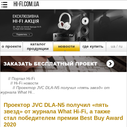
HI-FI.COM.UA
каталог
о проекте
новости
где купить
ua
ru
/
продукции
//
Портал Hi-Fi
//
Hi-Fi новости
//
Проектор JVC DLA-N5 получил «пять звезд» от
журнала What Hi...
Проектор JVC DLA-N5 получил «пять
звезд» от журнала What Hi-Fi, а также
стал победителем премии Best Buy Award
2020