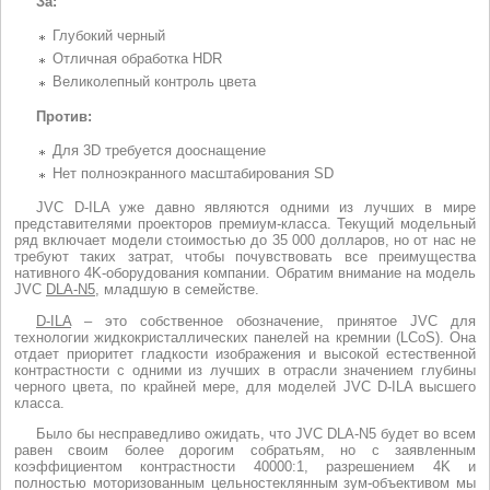
За:
Глубокий черный
Отличная обработка HDR
Великолепный контроль цвета
Против:
Для 3D требуется дооснащение
Нет полноэкранного масштабирования SD
JVC D-ILA уже давно являются одними из лучших в мире
представителями проекторов премиум-класса. Текущий модельный
ряд включает модели стоимостью до 35 000 долларов, но от нас не
требуют таких затрат, чтобы почувствовать все преимущества
нативного 4K-оборудования компании. Обратим внимание на модель
JVC
DLA-N5
, младшую в семействе.
D-ILA
– это собственное обозначение, принятое JVC для
технологии жидкокристаллических панелей на кремнии (LCoS). Она
отдает приоритет гладкости изображения и высокой естественной
контрастности с одними из лучших в отрасли значением глубины
черного цвета, по крайней мере, для моделей JVC D-ILA высшего
класса.
Было бы несправедливо ожидать, что JVC DLA-N5 будет во всем
равен своим более дорогим собратьям, но с заявленным
коэффициентом контрастности 40000:1, разрешением 4K и
полностью моторизованным цельностеклянным зум-объективом мы