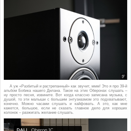
А уж «Разбитый и растрепанный» как звучит, ммм! Это я про 39-й
альбом Бобика нашего Дилана. Такое на этих Оберонах слушать –
ну просто песня, извините. Вот когда классно записана музыка, с
душой, то эти малыши с большим энтузиазмом это подхватывают,
конечно. Можно часами слушать и кайфовать. А это, как мне
кажется, большое, если не сказать главное дело для хороших
колонок – разжигать желание слушать.