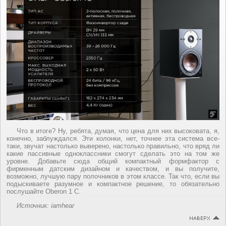
Что в итоге? Ну, ребята, думая, что цена для них высоковата, я,
конечно, заблуждался. Эти колонки, нет, точнее эта система все-
таки, звучат настолько выверено, настолько правильно, что вряд ли
какие пассивные одноклассники смогут сделать это на том же
уровне. Добавьте сюда общий компактный формфактор с
фирменным датским дизайном и качеством, и вы получите,
возможно, лучшую пару полочников в этом классе. Так что, если вы
подыскиваете разумное и компактное решение, то обязательно
послушайте Oberon 1 C.
Источник: iamhear