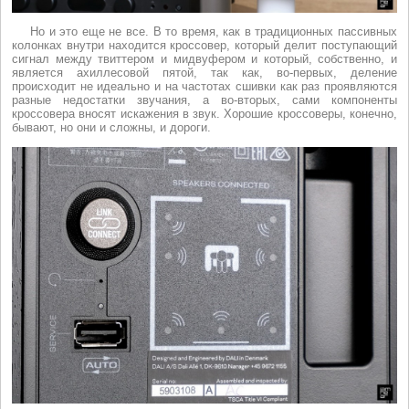
Но и это еще не все. В то время, как в традиционных пассивных
колонках внутри находится кроссовер, который делит поступающий
сигнал между твиттером и мидвуфером и который, собственно, и
является ахиллесовой пятой, так как, во-первых, деление
происходит не идеально и на частотах сшивки как раз проявляются
разные недостатки звучания, а во-вторых, сами компоненты
кроссовера вносят искажения в звук. Хорошие кроссоверы, конечно,
бывают, но они и сложны, и дороги.