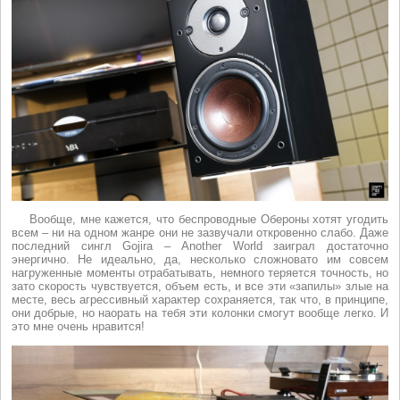
Вообще, мне кажется, что беспроводные Обероны хотят угодить
всем – ни на одном жанре они не зазвучали откровенно слабо. Даже
последний сингл Gojira – Another World заиграл достаточно
энергично. Не идеально, да, несколько сложновато им совсем
нагруженные моменты отрабатывать, немного теряется точность, но
зато скорость чувствуется, объем есть, и все эти «запилы» злые на
месте, весь агрессивный характер сохраняется, так что, в принципе,
они добрые, но наорать на тебя эти колонки смогут вообще легко. И
это мне очень нравится!