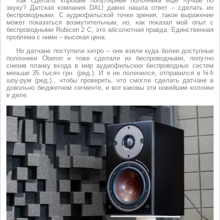
Как сделать хорошие популярные полочники еще лучше по
звуку? Датская компания DALI давно нашла ответ – сделать их
беспроводными. С аудиофильской точки зрения, такое выражение
может показаться возмутительным, но, как показал мой опыт с
беспроводными Rubicon 2 C, это абсолютная правда. Единственная
проблема с ними – высокая цена.
Но датчане поступили хитро – они взяли куда более доступные
полочники Oberon и тоже сделали их беспроводными, попутно
снизив планку входа в мир аудиофильских беспроводных систем
меньше 35 тысяч грн. (ред.). И я не поленился, отправился в hi-fi
шоу-рум (ред.)., чтобы проверить, что смогли сделать датчане в
довольно бюджетном сегменте, и вот каковы эти новейшие колонки
в деле.