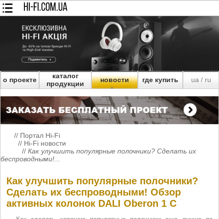
HI-FI.COM.UA
каталог
о проекте
новости
где купить
ua
ru
/
продукции
//
Портал Hi-Fi
//
Hi-Fi новости
//
Как улучшить популярные полочники? Сделать их
беспроводными!...
Как улучшить популярные полочники?
Сделать их беспроводными! Обзор
активных колонок DALI Oberon 1 C