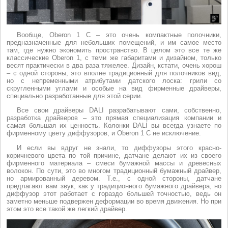
Вообще, Oberon 1 C – это очень компактные полочники,
предназначенные для небольших помещений, и им самое место
там, где нужно экономить пространство. В целом это все те же
классические Oberon 1, c теми же габаритами и дизайном, только
весят практически в два раза тяжелее. Дизайн, кстати, очень хорош
– с одной стороны, это вполне традиционный для полочников вид,
но с непременными атрибутами датского лоска: грили со
скругленными углами и особые на вид фирменные драйверы,
специально разработанные для этой серии.
Все свои драйверы DALI разрабатывают сами, собственно,
разработка драйверов – это прямая специализация компании и
самая большая их ценность. Колонки DALI вы всегда узнаете по
фирменному цвету диффузоров, и Oberon 1 С не исключение.
И если вы вдруг не знали, то диффузоры этого красно-
коричневого цвета по той причине, датчане делают их из своего
фирменного материала – смеси бумажной массы и древесных
волокон. По сути, это во многом традиционный бумажный драйвер,
но армированный деревом. Т.е., с одной стороны, датчане
предлагают вам звук, как у традиционного бумажного драйвера, но
диффузор этот работает с гораздо большей точностью, ведь он
заметно меньше подвержен деформации во время движения. Но при
этом это все такой же легкий драйвер.