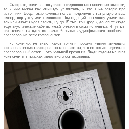
Смотрите, если вы покупаете традиционные пассивные колонки,
то к ним нужен как минимум усилитель, и это я не говорю про
источники. Ведь такие колонки нельзя подключить напрямую в ваш
плеер, вертушку или телевизор. Подходящий по классу усилитель
так или иначе будет стоить, ну до 15 тыс. грн. (ред.), добавьте сюда
еще акустические кабели, межблочники и сами источники. И тут мы
натыкаемся на одну из самых больших аудиофильских проблем –
согласование всех компонентов.
Я, конечно, не знаю, каков точный процент уныло звучащих
сетапов в наших квартирах, но мне кажется, что встретить идеально
согласованный сетап – это большой праздник. Люди годами меняют
компоненты в поисках идеального согласования.