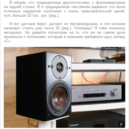
В общем, это традиционные двухполосники, с фазоинвертором
на задней стенке. И в традиционном пассивном варианте это были
отличные недорогие полочники с очень привлекательной ценой,
чуть больше 10 тыс. грн. (ред.).
И вот датчане берут, делают их беспроводными, и эти колонки
начинают стоить уже почти 35 (ред.). Чтоооааа? Я тоже поначалу
негодовал. Но давайте посмотрим на то, что же на самом деле
произошло с колонками, которым в названии прибавили одну литеру
«С».