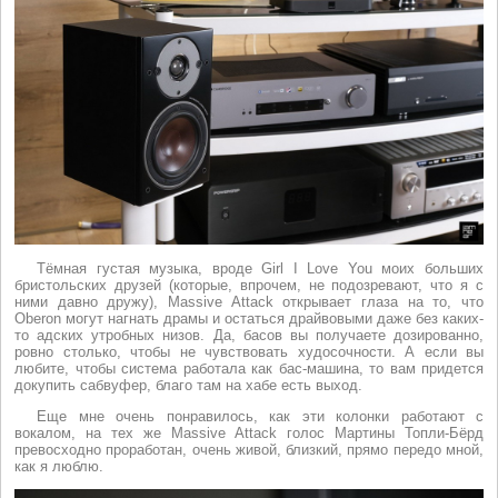
Тёмная густая музыка, вроде Girl I Love You моих больших
бристольских друзей (которые, впрочем, не подозревают, что я с
ними давно дружу), Massive Attack открывает глаза на то, что
Oberon могут нагнать драмы и остаться драйвовыми даже без каких-
то адских утробных низов. Да, басов вы получаете дозированно,
ровно столько, чтобы не чувствовать худосочности. А если вы
любите, чтобы система работала как бас-машина, то вам придется
докупить сабвуфер, благо там на хабе есть выход.
Еще мне очень понравилось, как эти колонки работают с
вокалом, на тех же Massive Attack голос Мартины Топли-Бёрд
превосходно проработан, очень живой, близкий, прямо передо мной,
как я люблю.