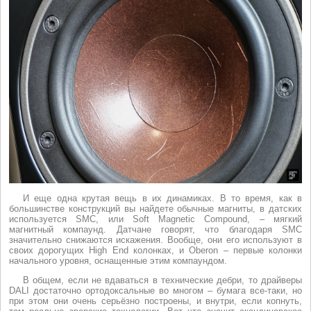
И еще одна крутая вещь в их динамиках. В то время, как в
большинстве конструкций вы найдете обычные магниты, в датских
используется SMC, или Soft Magnetic Compound, – мягкий
магнитный компаунд. Датчане говорят, что благодаря SMC
значительно снижаются искажения. Вообще, они его используют в
своих дорогущих High End колонках, и Oberon – первые колонки
начального уровня, оснащенные этим компаундом.
В общем, если не вдаваться в технические дебри, то драйверы
DALI достаточно ортодоксальные во многом – бумага все-таки, но
при этом они очень серьёзно построены, и внутри, если копнуть,