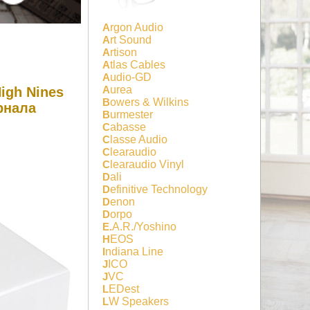
Argon Audio
Art Sound
Artison
Atlas Cables
Audio-GD
Aurea
igh Nines
Bowers & Wilkins
рнала
Burmester
Cabasse
Classe Audio
Clearaudio
Clearaudio Vinyl
Dali
Definitive Technology
Denon
Dorpo
E.A.R./Yoshino
HEOS
Indiana Line
JICO
JVC
LEDest
LW Speakers