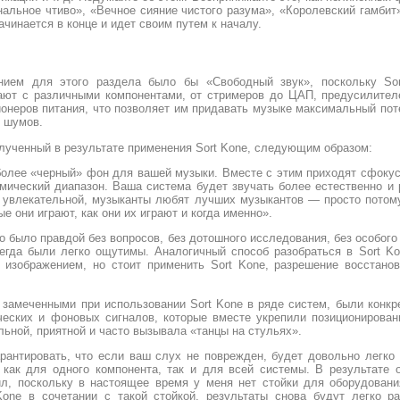
альное чтиво», «Вечное сияние чистого разума», «Королевский гамбит
начинается в конце и идет своим путем к началу.
нием для этого раздела было бы «Свободный звук», поскольку So
тают с различными компонентами, от стримеров до ЦАП, предусилител
ионеров питания, что позволяет им придавать музыке максимальный по
 шумов.
лученный в результате применения Sort Kone, следующим образом:
более «черный» фон для вашей музыки. Вместе с этим приходят сфокус
амический диапазон. Ваша система будет звучать более естественно и
 увлекательной, музыканты любят лучших музыкантов — просто потому,
е они играют, как они их играют и когда именно».
то было правдой без вопросов, без дотошного исследования, без особого 
сегда были легко ощутимы. Аналогичный способ разобраться в Sort K
 изображением, но стоит применить Sort Kone, разрешение восстанов
замеченными при использовании Sort Kone в ряде систем, были конкре
еских и фоновых сигналов, которые вместе укрепили позиционирован
ьной, приятной и часто вызывала «танцы на стульях».
арантировать, что если ваш слух не поврежден, будет довольно легко
, как для одного компонента, так и для всей системы. В результате 
л, поскольку в настоящее время у меня нет стойки для оборудования
Kone в сочетании с такой стойкой, результаты снова будут легко р