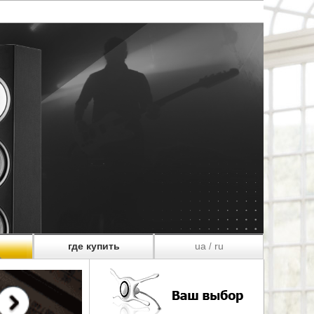
где купить
ua
ru
/