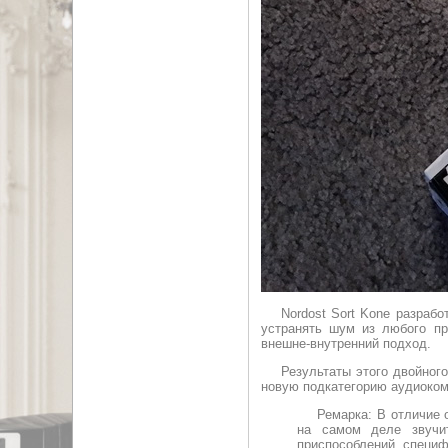
Nordost Sort Kone разраб
устранять шум из любого пр
внешне-внутренний подход.
Результаты этого двойног
новую подкатегорию аудиоком
Ремарка: В отличие о
на самом деле звучит
приспособлений, специф