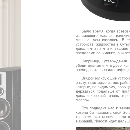
Было время, когда всевоз
из змеиного масла», излечи
меньше, чем казалось. В т
устройств, жидкостей в бутыл
давали что-то, что и в само
пределами понимания, они вс
Например, утверждения
убедительными, что девочка-п
последовательно идентифицир
Виброизолирующие устройс
опыту, некоторые из них рабо
которые, по-видимому, вообщ
держаться подальше от пост
давали хороший, очень хор
масло».
Это подводит нас к теку
хотели бы называть свой Sor
то время как многие, если 
вибраций, Nordost идет дальш