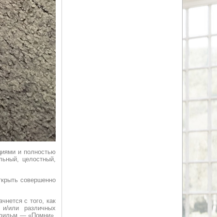
ациями и полностью
льный, целостный,
открыть совершенно
чнется с того, как
 и/или различных
й фильм — «Помни»,