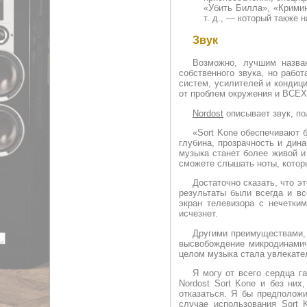
«Убить Билла», «Кримин
т. д., — который также 
Звук
Возможно, лучшим назва
собственного звука, но рабо
систем, усилителей и кондиц
от проблем окружения и ВСЕХ
Nordost
описывает звук, по
«Sort Kone обеспечивают 
глубина, прозрачность и дин
музыка станет более живой и
сможете слышать ноты, которы
Достаточно сказать, что э
результаты были всегда и в
экран телевизора с нечетким
исчезнет.
Другими преимуществами, 
высвобождение микродинамич
целом музыка стала увлекател
Я могу от всего сердца г
Nordost Sort Kone и без них
отказаться. Я бы предположи
случае использования Sort 