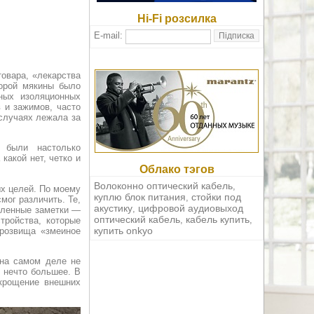
Hi-Fi розсилка
E-mail:
овара, «лекарства
порой мякины было
ных изоляционных
в и зажимов, часто
 случаях лежала за
 были настолько
какой нет, четко и
Облако тэгов
Волоконно оптический кабель
,
х целей. По моему
куплю блок питания
стойки под
,
мог различить. Те,
акустику
цифровой аудиовыход
,
сленные заметки —
оптический кабель
кабель купить
,
,
тройства, которые
купить onkyo
розвища «змеиное
, на самом деле не
о нечто большее. В
укрощение внешних