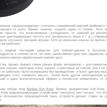
можные «аудиоухищрения» считались современной версией фейкового т
вающего от всего. Время, конечно, отделит зерна от плевел. Хотя 
ом смысле, что всевозможные «ухищрения», от кабелей до различ
ках (декларирующих чистоту или прозрачность звука и т. д.), коврико
м деле улучшало звучание музыки. Хотя их реальная «наука» во многих
е же работали.
 о жидком чистящем средстве для компакт-дисков в бутылках
одросток в слепом тесте, не зная, какой компакт-диск был обработан, а 
овала именно обработанный компакт-диск.
тва, однако, бывают самых разных форм, материалов — для конкретны
тали хорошо, некоторые очень хорошо, а некоторые не совсем, или я не с
е не работали, были возвращены без промедления, и были сделаны мы
авщика этого «змеиного масла». Затем были другие изоляционные ус
оший и даже исключительный эффект и полностью избавлялись от п
щему обзору опор
Nordost Sort Kone
. Nordost, разработчики Sort Kone
t Kone виброизолирующим устройством, поскольку они считают, что эт
не большинство производителей таких устройств делают ставку на 
е.