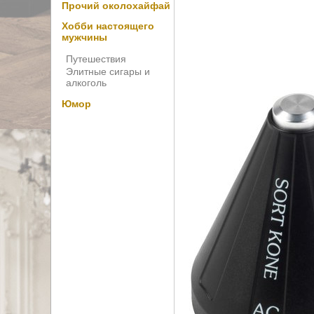
Прочий околохайфай
Хобби настоящего
мужчины
Путешествия
Элитные сигары и
алкоголь
Юмор