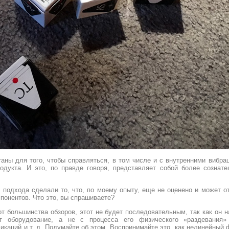
отаны для того, чтобы справляться, в том числе и с внутренними вибр
одукта. И это, по правде говоря, представляет собой более сознате
о подхода сделали то, что, по моему опыту, еще не оценено и может 
понентов. Что это, вы спрашиваете?
т большинства обзоров, этот не будет последовательным, так как он на
 оборудование, а не с процесса его физического «раздевания»
икаций и т. д. Подумайте об этом. Воспринимайте это, как нелинейны