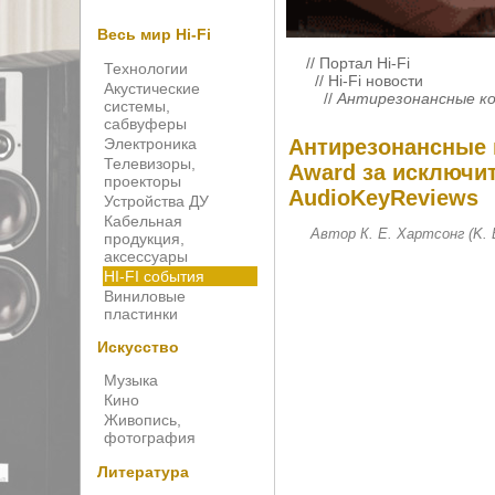
Весь мир Hi-Fi
//
Портал Hi-Fi
Технологии
//
Hi-Fi новости
Акустические
//
Антирезонансные кону
системы,
сабвуферы
Электроника
Антирезонансные к
Телевизоры,
Award за исключи
проекторы
AudioKeyReviews
Устройства ДУ
Кабельная
Автор К. Е. Хартсонг (K. E
продукция,
аксессуары
HI-FI события
Виниловые
пластинки
Искусство
Музыка
Кино
Живопись,
фотография
Литература