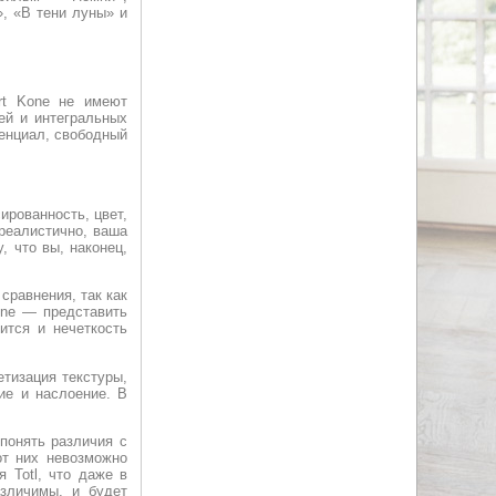
», «В тени луны» и
rt Kone не имеют
ей и интегральных
тенциал, свободный
ированность, цвет,
 реалистично, ваша
 что вы, наконец,
сравнения, так как
one — представить
ится и нечеткость
тизация текстуры,
ие и наслоение. В
 понять различия с
от них невозможно
 Totl, что даже в
азличимы, и будет