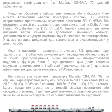
розкішними конфігураціями, які Marantz CINEMA 70 здатний
забезпечити.
Якщо ви обмежені в оформленні кімнати або в бюджеті й не
можете встановити «верхні просторові» колонки, ви можете
скористатися просторовими звуковими ефектами 3D. CINEMA 70s
підтримує функції віртуального верхнього звуку, такі як Dolby Atmos
Height Virtualization та DTS Virtual:X. Іншими словами, він може
імітувати верхні канали за допомогою звичайних колонок,
дозволяючи вам відчути об'ємний звук із висотою та просторовістю.
У цьому випадку додаткові два канали можна використовувати у
два способи.
Один з варіантів – налаштувати систему 7.2, додавши пару
задніх сателітів об'ємного звучання для покращення об'ємного звуку
за зоною прослуховування. Інший варіант — використовувати
вбудовану функцію Зони 2, що дозволяє цим двом каналам
керувати гучномовцями в іншій зоні (наприклад, кімнаті), це також
ефективне використання можливостей AV-ресивера.
Що стосується технічних параметрів Marantz CINEMA 70s, то
офіційні характеристики вказують потужність 50 Вт на канал (8 Ом,
20 Гц~20 кГц, 0,08% на 2 канали) і 100 Вт (6 Ом, 1 кГц, 10% 1 канал).
Цього більш ніж достатньо в типовій вітальні невеликого або
середнього розміру. І цієї вихідної потужності зазвичай достатньо,
якщо ви не використовуєте її з особливо вимогливою акустикою.