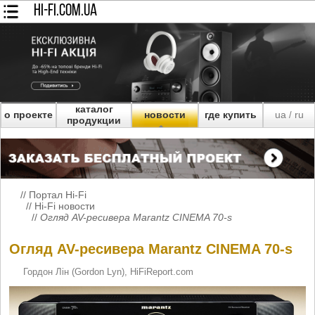
HI-FI.COM.UA
каталог
о проекте
новости
где купить
ua
ru
/
продукции
//
Портал Hi-Fi
//
Hi-Fi новости
//
Огляд AV-ресивера Marantz CINEMA 70-s
Огляд AV-ресивера Marantz CINEMA 70-s
Гордон Лін (Gordon Lyn), HiFiReport.com