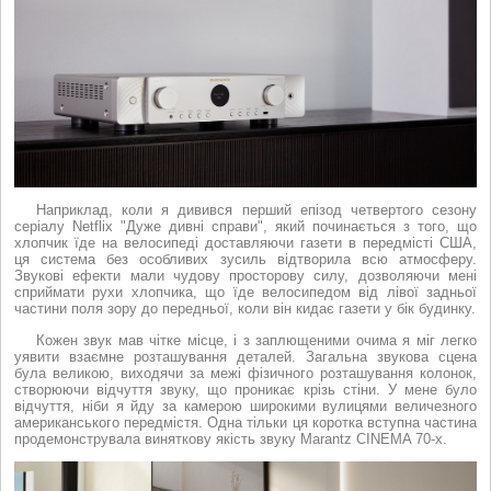
Наприклад, коли я дивився перший епізод четвертого сезону
серіалу Netflix "Дуже дивні справи", який починається з того, що
хлопчик їде на велосипеді доставляючи газети в передмісті США,
ця система без особливих зусиль відтворила всю атмосферу.
Звукові ефекти мали чудову просторову силу, дозволяючи мені
сприймати рухи хлопчика, що їде велосипедом від лівої задньої
частини поля зору до передньої, коли він кидає газети у бік будинку.
Кожен звук мав чітке місце, і з заплющеними очима я міг легко
уявити взаємне розташування деталей. Загальна звукова сцена
була великою, виходячи за межі фізичного розташування колонок,
створюючи відчуття звуку, що проникає крізь стіни. У мене було
відчуття, ніби я йду за камерою широкими вулицями величезного
американського передмістя. Одна тільки ця коротка вступна частина
продемонструвала виняткову якість звуку Marantz CINEMA 70-х.