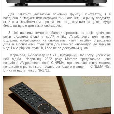
Для багатьох достатньо основних функцій кінотеатру, і в
поєднанні з бюджетними обмеженнями наявність на ринку продукту,
який є мінімалістичним, практичним та доступним за ціною, буде
більш вигідною для таких споживачів.
З цієї причини компанія Marantz протягом останніх декількох
років виділяла місце у своїй лінійці AV-ресиверів для тонких
моделей, орієнтованих на споживачів, яким потрібен спрощений
дизайн з основними функціями домашнього кінотеатру, де відсутні
модні або рідкісні функції, і все це по доступним цінам.
Наприклад, AV-ресивер NR1711, випущений 2020 року, уособлює
цей підхід. Наприкінці 2022 року Marantz представила нове
покоління AV-ресиверів серії CINEMA, що включає тонку модель
початкового рівня, яка є предметом нашого огляду, — CINEMA 70s.
Він став наступником NR1711.