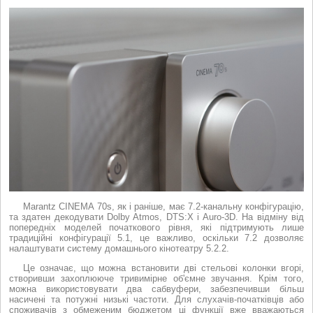
Marantz CINEMA 70s, як і раніше, має 7.2-канальну конфігурацію,
та здатен декодувати Dolby Atmos, DTS:X і Auro-3D. На відміну від
попередніх моделей початкового рівня, які підтримують лише
традиційні конфігурації 5.1, це важливо, оскільки 7.2 дозволяє
налаштувати систему домашнього кінотеатру 5.2.2.
Це означає, що можна встановити дві стельові колонки вгорі,
створивши захоплююче тривимірне об'ємне звучання. Крім того,
можна використовувати два сабвуфери, забезпечивши більш
насичені та потужні низькі частоти. Для слухачів-початківців або
споживачів з обмеженим бюджетом ці функції вже вважаються