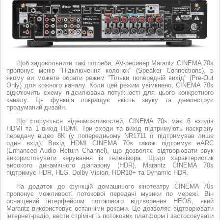
Щоб задовольнити такі потреби, AV-ресивер Marantz CINEMA 70s
пропонує меню "Підключення колонок" (Speaker Connections), в
якому ви можете обрати режим "Тільки попередній вихід" (Pre-Out
Only) для кожного каналу. Коли цей режим увімкнено, CINEMA 70s
відключить схему підсилювача потужності для цього конкретного
каналу. Ця функція покращує якість звуку та демонструє
продуманий дизайн.
Що стосується відеоможливостей, CINEMA 70s має 6 входів
HDMI та 1 вихід HDMI. Три входи та вихід підтримують наскрізну
передачу відео 8K (у попередньому NR1711 її підтримував лише
один вхід). Вихід HDMI CINEMA 70s також підтримує eARC
(Enhanced Audio Return Channel), що дозволяє відтворювати звук
використовувати керування із телевізора. Щодо характеристик
високого динамічного діапазону (HDR), Marantz CINEMA 70s
підтримує HDR, HLG, Dolby Vision, HDR10+ та Dynamic HDR.
На додаток до функцій домашнього кінотеатру CINEMA 70s
пропонує можливості потокової передачі музики по мережі. Він
оснащений інтерфейсом потокового відтворення HEOS, який
Marantz використовує останніми роками. Це дозволяє відтворювати
інтернет-радіо, вести стрімінг із потокових платформ і застосовувати