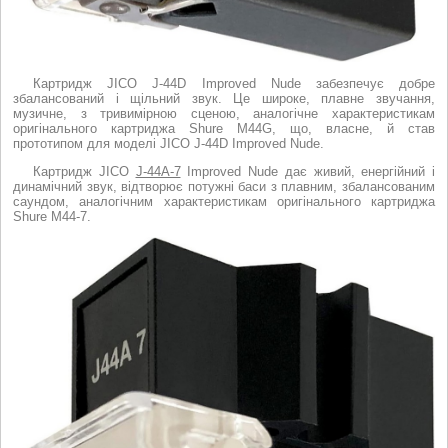
Картридж JICO J-44D Improved Nude забезпечує добре
збалансований і щільний звук. Це широке, плавне звучання,
музичне, з тривимірною сценою, аналогічне характеристикам
оригінального картриджа Shure M44G, що, власне, й став
прототипом для моделі JICO J-44D Improved Nude.
Картридж JICO
J-44A-7
Improved Nude дає живий, енергійний і
динамічний звук, відтворює потужні баси з плавним, збалансованим
саундом, аналогічним характеристикам оригінального картриджа
Shure M44-7.