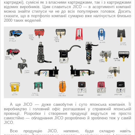
картриджі), сумісні як з власними картриджами, так і з картриджами
відомих виробників. Цим славиться JICO — в асортименті компанії
можна знайти стилуси чи не до всіх популярних головок. Досить
сказати, що в портфоліо компанії сумарно вже налічується близько
2000 таких моделей.
А ще JICO — дуже самобутня і суто японська компанія. Її
виробництво і головний офіс розташовані у справжній японській
провінції. Розробки і створення продукції ведуться не просто
самостійно — обладнання JICO розроблено й зроблено теж у самій
JICO.
Всю продукцію JICO, напевно, буде складно навіть