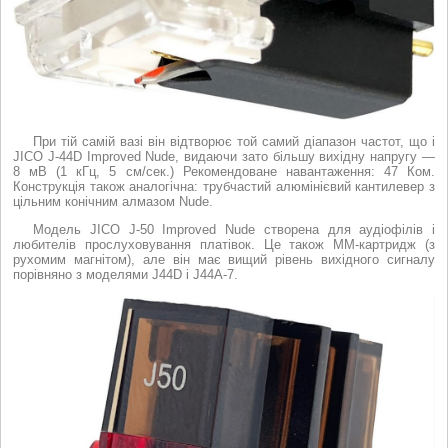
При тій самій вазі він відтворює той самий діапазон частот, що і
JICO J-44D Improved Nude, видаючи зато більшу вихідну напругу —
8 мВ (1 кГц, 5 см/сек.) Рекомендоване навантаження: 47 Ком.
Конструкція також аналогічна: трубчастий алюмінієвий кантилевер з
цільним конічним алмазом Nude.
Модель JICO J-50 Improved Nude створена для аудіофілів і
любителів прослуховування платівок. Це також MM-картридж (з
рухомим магнітом), але він має вищий рівень вихідного сигналу
порівняно з моделями J44D і J44A-7.