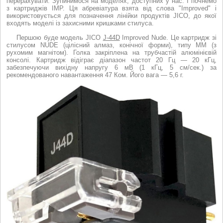
перерахувати. Зупинимося на моделях, доступних у нас. І почнемо
з картриджів IMP. Ця абревіатура взята від слова "Improved" і
використовується для позначення лінійки продуктів JICO, до якої
входять моделі із захисними кришками стилуса.
Першою буде модель JICO
J-44D
Improved Nude. Це картридж зі
стилусом NUDE (цілісний алмаз, конічної форми), типу ММ (з
рухомим магнітом). Голка закріплена на трубчастій алюмінієвій
консолі. Картридж відіграє діапазон частот 20 Гц — 20 кГц,
забезпечуючи вихідну напругу 6 мВ (1 кГц, 5 см/сек.) за
рекомендованого навантаження 47 Ком. Його вага — 5,6 г.