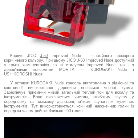
Корпус JICO
J-50
Improved Nude — спокійного прозорого
коричневого кольору. При цьому JICO J-50 Improved Nude доступний
у трьох комплектаціях, як зі стилусом Improved Nude, так і з
дерев'яними консолями MORITA — KUROGAKI Nude і
USHIKOROSHI Nude.
У вставки KUROGAKI Nude консоль виготовлена з рідкісної та
коштовної високоякісної деревини японської чорної хурми.
Забезпечує приємний живий загальний теплий тон для вокалу та
інструментів. Вона вирізняється чистим, глибоким звуком у
середньому та низькому діапазоні, м'яким звучанням музичних
інструментів. Тут використовується конічний наконечник голки із
середнім часом роботи близько 200 годин.