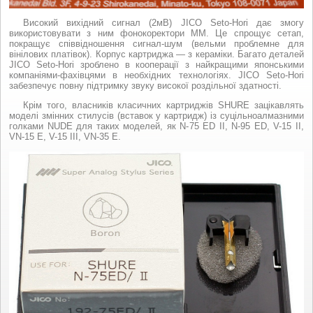
Високий вихідний сигнал (2мВ) JICO Seto-Hori дає змогу
використовувати з ним фонокоректори ММ. Це спрощує сетап,
покращує співвідношення сигнал-шум (вельми проблемне для
вінілових платівок). Корпус картриджа — з кераміки. Багато деталей
JICO Seto-Hori зроблено в кооперації з найкращими японськими
компаніями-фахівцями в необхідних технологіях. JICO Seto-Hori
забезпечує повну підтримку звуку високої роздільної здатності.
Крім того, власників класичних картриджів SHURE зацікавлять
моделі змінних стилусів (вставок у картридж) із суцільноалмазними
голками NUDE для таких моделей, як N-75 ED II, N-95 ED, V-15 II,
VN-15 E, V-15 III, VN-35 E.