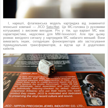
І, нарешті, флагманська модель картриджа від знаменитої
японської компанії — JICO
Seto-Hori
. Це МС-головка (з рухомими
котушками) з високим виходом. Річ у тім, що варіант МС має
характеристики, недосяжні для ММ-технології. Але при цьому
розмах вихідного сигналу у картриджів МС набагато менший. Вони
вимагають інших, складніших фонокоректорів або застосування
підвищувальних трансформаторів, а відтак ще й додаткових
кабелів.