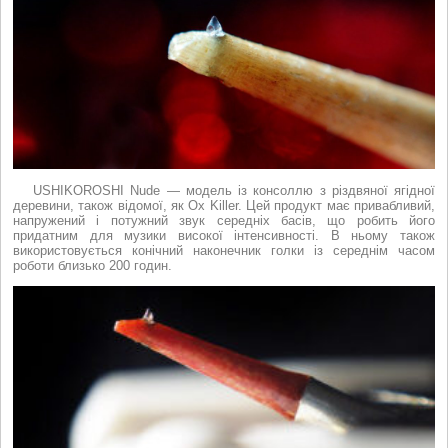
USHIKOROSHI Nude — модель із консоллю з різдвяної ягідної
деревини, також відомої, як Ox Killer. Цей продукт має привабливий,
напружений і потужний звук середніх басів, що робить його
придатним для музики високої інтенсивності. В ньому також
використовується конічний наконечник голки із середнім часом
роботи близько 200 годин.