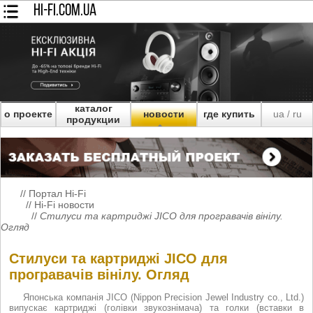
HI-FI.COM.UA
каталог
о проекте
новости
где купить
ua
ru
/
продукции
//
Портал Hi-Fi
//
Hi-Fi новости
//
Стилуси та картриджі JICO для програвачів вінілу.
Огляд
Стилуси та картриджі JICO для
програвачів вінілу. Огляд
Японська компанія JICO (Nippon Precision Jewel Industry co., Ltd.)
випускає картриджі (голівки звукознімача) та голки (вставки в