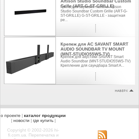
Artison Studio Soundbar Custom
Grille (ART-G-ST-GRILLE)
Гриль для звуковой панели Artison
Studio Soundbar Custom Grille (ART-G-
ST-GRILLE) G-ST-GRILLE - защитная
ре...
Крепеж для АС SAVANT SMART
AUDIO SOUNDBAR TV MOUNT
(MNT-STUDIO55WS-TV)
Крепеж для акустики SAVANT Smart
Audio Soundbar (MNT-STUDIO55WS-TV)
Крепление для саундбара Smart A...
о проекте
каталог продукции
|
новости
где купить
|
|
|
Copyright © 2002-2026 hi-
fi.com.ua. Перепечатка и