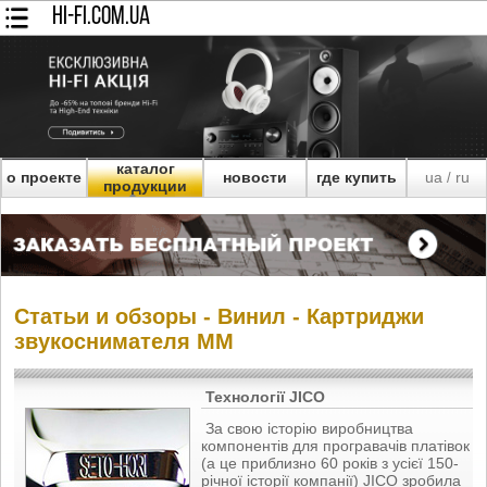
HI-FI.COM.UA
каталог
о проекте
новости
где купить
ua
ru
/
продукции
Статьи и обзоры - Винил - Картриджи
звукоснимателя MM
Технології JICO
За свою історію виробництва
компонентів для програвачів платівок
(а це приблизно 60 років з уcієї 150-
річної історії компанії) JICO зробила