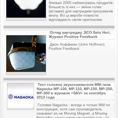
близько 2000 найменувань продуктів.
Більшість із них — змінні голки
(вставки) для картриджів програвачів
вінілу. Всі ці вироби повністю
відповідають своїм оригіналам.
Огляд картриджу JICO Seto Hori.
Журнал Positive Feedback
Джон Хоффман (John Hoffman),
Positive Feedback
Тест головок звукоснимателя ММ-типа
Nagaoka MP-100, MP-110, MP-150, MP-200,
MP-300
в журнале «S&V» за сентябрь
2013 года
Головки Nagaoka - всегда и только ММ по
конструкции, хотя сам производитель
называет их не Moving Magnet, а Moving
Permalloy, что в целом не меняет суть, но