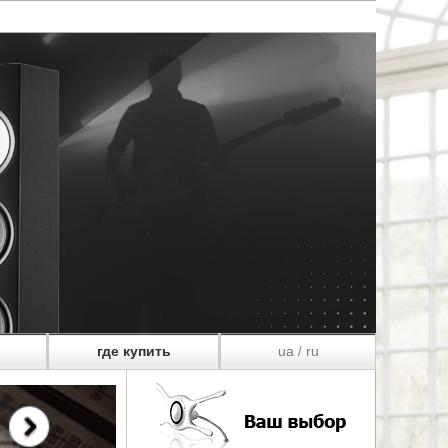
где купить
ua
ru
/