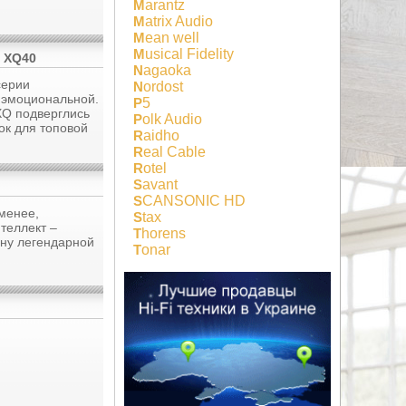
Marantz
Matrix Audio
Mean well
Musical Fidelity
й XQ40
Nagaoka
серии
Nordost
и эмоциональной.
P5
 XQ подверглись
Polk Audio
ок для топовой
Raidho
Real Cable
Rotel
Savant
SCANSONIC HD
 менее,
Stax
теллект –
Thorens
ену легендарной
Tonar