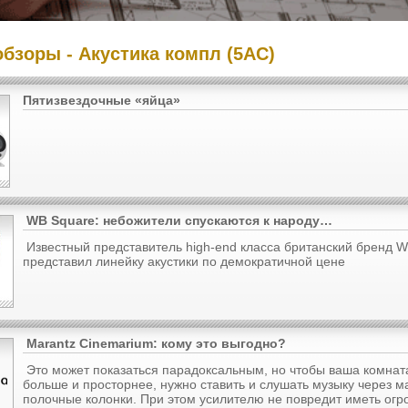
обзоры - Акустика компл (5АС)
Пятизвездочные «яйца»
WB Square: небожители спускаются к народу…
Известный представитель high-end класса британский бренд W
представил линейку акустики по демократичной цене
Marantz Cinemarium: кому это выгодно?
Это может показаться парадоксальным, но чтобы ваша комнат
больше и просторнее, нужно ставить и слушать музыку через м
полочные колонки. При этом усилителю не повредит иметь ог