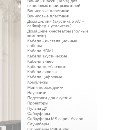
Винил - Шасси (Table) для
виниловых проигрывателей
Виниловые пластинки
Виниловые пластинки
Домашн. кин (акустика 5 АС +
сабвуфер + усилитель)
Домашние кинотеатры (полный
комплект)
Кабели - инсталяционные
наборы
Кабели HDMI
Кабели акустические
Кабели видео
Кабели межблочные
Кабели силовые
Кабели цифровые
Комплекты
Мини переходники
Наушники
Подставки для акустики
Проекторы
Пульты ДУ
Сабвуферы
Сабвуферы MS серия Aviano
Саундбары
Саундбары Polk Audio