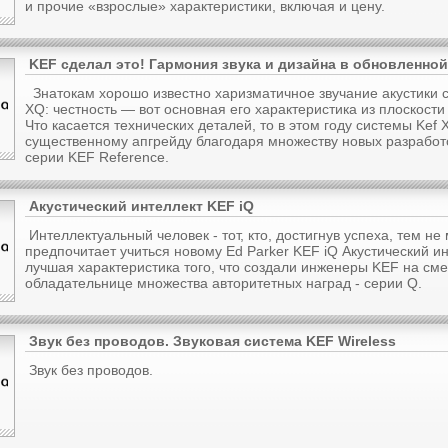
и прочие «взрослые» характеристики, включая и цену.
KEF сделал это! Гармония звука и дизайна в обновленно
Знатокам хорошо известно харизматичное звучание акустики 
XQ: честность — вот основная его характеристика из плоскост
Что касается технических деталей, то в этом году системы Kef
существенному апгрейду благодаря множеству новых разработ
серии KEF Reference.
Акустический интеллект KEF iQ
Интеллектуальный человек - тот, кто, достигнув успеха, тем не
предпочитает учиться новому Ed Parker KEF iQ Акустический ин
лучшая характеристика того, что создали инженеры KEF на см
обладательнице множества авторитетных наград - серии Q.
Звук без проводов. Звуковая система KEF Wireless
Звук без проводов.