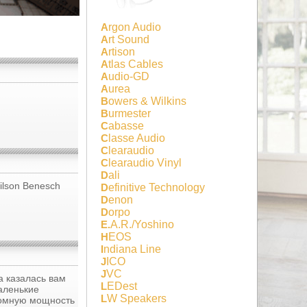
Argon Audio
Art Sound
Artison
Atlas Cables
Audio-GD
Aurea
Bowers & Wilkins
Burmester
Cabasse
Classe Audio
Clearaudio
Clearaudio Vinyl
Dali
ilson Benesch
Definitive Technology
Denon
Dorpo
E.A.R./Yoshino
HEOS
Indiana Line
JICO
JVC
а казалась вам
LEDest
аленькие
LW Speakers
ромную мощность