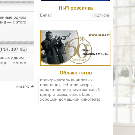
Hi-Fi розсилка
E-mail:
ненные одним
вид — с этого
PDF, 187 КБ)
енные одним
вид — с этого
Облако тэгов
проигрыватель виниловых
пластинок
lcd телевизоры
,
характеристики
музыкальный
,
центр отзывы
sonus faber
,
,
хороший домашний кинотеатр