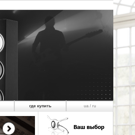
где купить
ua
ru
/