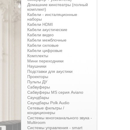
Домашние кинотеатры (полный
комплект)
Кабели - инсталяционные
наборы
Кабели HDMI
Кабели акустические
Кабели видео
Кабели межблочные
Кабели силовые
Кабели цифровые
Комплекты
Мини переходники
Наушники
Подставки для акустики
Проекторы
Пульты ДУ
Сабвуферы
Сабвуферы MS серия Aviano
Саундбары
Саундбары Polk Audio
Сетевые фильтры /
кондиционеры
Системы многоканального звука -
Multiroom
Системы управления - smart