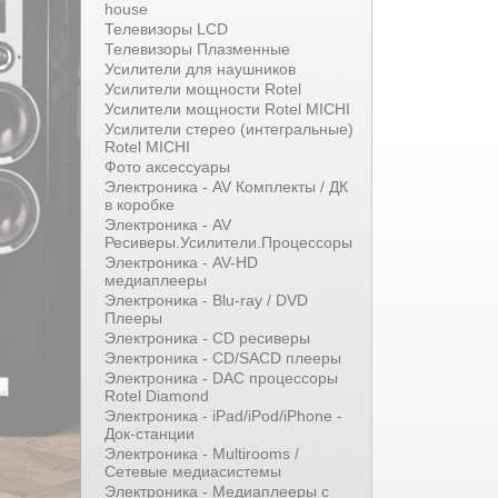
house
Телевизоры LCD
Телевизоры Плазменные
Усилители для наушников
Усилители мощности Rotel
Усилители мощности Rotel MICHI
Усилители стерео (интегральные)
Rotel MICHI
Фото аксессуары
Электроника - AV Комплекты / ДК
в коробке
Электроника - AV
Ресиверы.Усилители.Процессоры
Электроника - AV-HD
медиаплееры
Электроника - Blu-ray / DVD
Плееры
Электроника - CD ресиверы
Электроника - CD/SACD плееры
Электроника - DAC процессоры
Rotel Diamond
Электроника - iPad/iPod/iPhone -
Док-станции
Электроника - Multirooms /
Сетевые медиасистемы
Электроника - Медиаплееры с