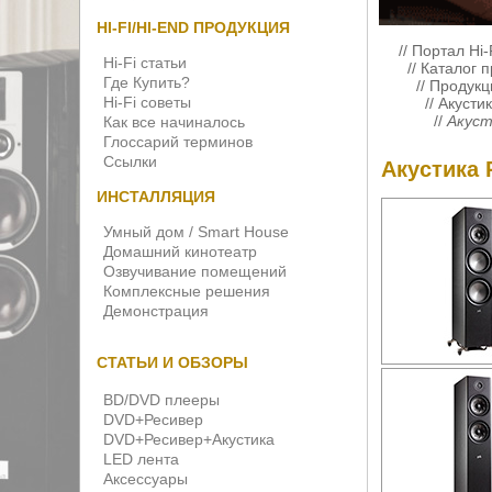
HI-FI/HI-END ПРОДУКЦИЯ
//
Портал Hi-
Hi-Fi статьи
//
Каталог 
Где Купить?
//
Продукци
Hi-Fi советы
//
Акустик
//
Акуст
Как все начиналось
Глоссарий терминов
Ссылки
Акустика 
ИНСТАЛЛЯЦИЯ
Умный дом / Smart House
Домашний кинотеатр
Озвучивание помещений
Комплексные решения
Демонстрация
СТАТЬИ И ОБЗОРЫ
BD/DVD плееры
DVD+Ресивер
DVD+Ресивер+Акустика
LED лента
Аксессуары