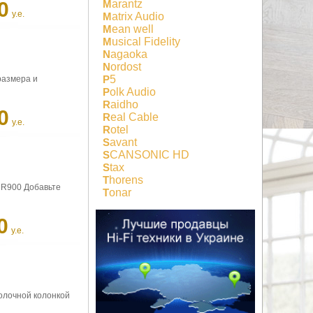
Marantz
0
у.е.
Matrix Audio
Mean well
Musical Fidelity
Nagaoka
Nordost
P5
размера и
Polk Audio
Raidho
0
Real Cable
у.е.
Rotel
Savant
SCANSONIC HD
Stax
Thorens
e R900 Добавьте
Tonar
0
у.е.
полочной колонкой