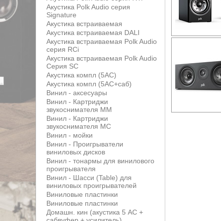
Акустика Polk Audio серия
Signature
Акустика встраиваемая
Акустика встраиваемая DALI
Акустика встраиваемая Polk Audio
серия RCi
Акустика встраиваемая Polk Audio
Серия SC
Акустика компл (5АС)
Акустика компл (5АС+саб)
Винил - аксесуары
Винил - Картриджи
звукоснимателя MM
Винил - Картриджи
звукоснимателя MС
Винил - мойки
Винил - Проигрыватели
виниловых дисков
Винил - тонармы для винилового
проигрывателя
Винил - Шасси (Table) для
виниловых проигрывателей
Виниловые пластинки
Виниловые пластинки
Домашн. кин (акустика 5 АС +
сабвуфер + усилитель)