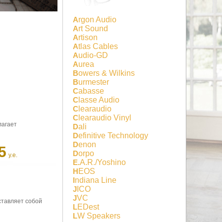
Argon Audio
Art Sound
Artison
Atlas Cables
Audio-GD
Aurea
Bowers & Wilkins
Burmester
Cabasse
Classe Audio
Clearaudio
Clearaudio Vinyl
лагает
Dali
Definitive Technology
Denon
5
Dorpo
у.е.
E.A.R./Yoshino
HEOS
Indiana Line
JICO
JVC
ставляет собой
LEDest
LW Speakers