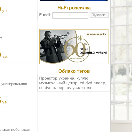
0
Hi-Fi розсилка
у.е.
E-mail:
ет
0
у.е.
Облако тэгов
Проектор украина
куплю
,
музыкальный центр
cd dvd плеер
,
,
о универсальная
cd dvd плеер
av усилитель
,
5
у.е.
сальная небольшая