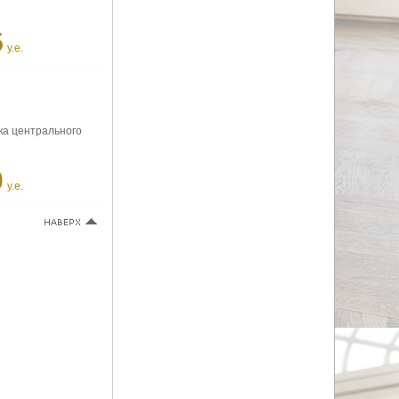
5
у.е.
ка центрального
0
у.е.