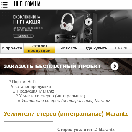
HI-FI.COM.UA
каталог
о проекте
новости
где купить
ua
ru
/
продукции
//
Портал Hi-Fi
//
Каталог продукции
//
Продукция Marantz
//
Усилители стерео (интегральные)
//
Усилители стерео (интегральные) Marantz
Усилители стерео (интегральные) Marantz
Стерео усилитель: Marantz