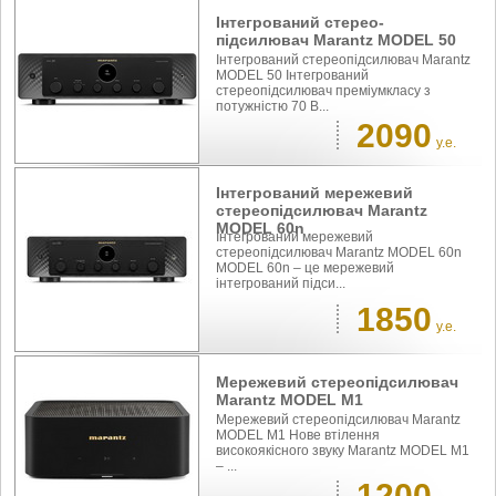
Інтегрований стерео-
підсилювач Marantz MODEL 50
Інтегрований стереопідсилювач Marantz
MODEL 50 Інтегрований
стереопідсилювач преміумкласу з
потужністю 70 В...
2090
у.е.
Інтегрований мережевий
стереопідсилювач Marantz
MODEL 60n
Інтегрований мережевий
стереопідсилювач Marantz MODEL 60n
MODEL 60n – це мережевий
інтегрований підси...
1850
у.е.
Мережевий стереопідсилювач
Marantz MODEL M1
Мережевий стереопідсилювач Marantz
MODEL M1 Нове втілення
високоякісного звуку Marantz MODEL M1
– ...
1200