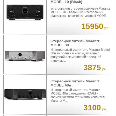
MODEL 10 (Black)
Інтегрований стереопідсилювач Marantz
MODEL 10 Еталонний інтегрований
підсилювач високої потужності MODE...
15950
у.е.
Стерео-усилитель Marantz
MODEL 30
Интегральный усилитель Marantz Model
30n выполнен в новом дизайне с
фигурной алюминиевой передней
панелью...
3875
у.е.
Стерео-усилитель Marantz
MODEL 40n
Интегральный усилитель Marantz
MODEL 40n с модулями HDAM и
возможностями стриминга Усилитель
Marantz M...
3100
у.е.