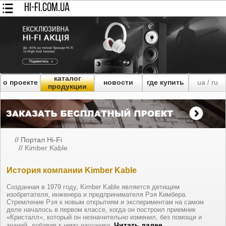
HI-FI.COM.UA
каталог
о проекте
новости
где купить
ua
ru
/
продукции
//
Портал Hi-Fi
//
Kimber Kable
История компании Kimber Kable
Созданная в 1979 году, Kimber Kable является детищем
изобретателя, инженера и предпринимателя Рэя Кимбера.
Стремление Рэя к новым открытиям и экспериментам на самом
деле началось в первом классе, когда он построил приемник
«Кристалл», который он незначительно изменил, без помощи и
Читать далее
знаний, добавив к нему наушники.