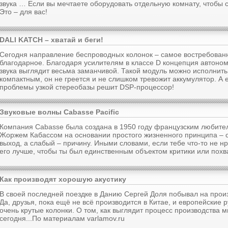
звука … Если вы мечтаете оборудовать отдельную комнату, чтобы 
Это – для вас!
DALI KATCH – хватай и беги!
Сегодня направление беспроводных колонок – самое востребован
благодарное. Благодаря усилителям в классе D концепция автоном
звука выглядит весьма заманчивой. Такой модуль можно исполнить
компактным, он не греется и не слишком тревожит аккумулятор. А е
проблемы узкой стереобазы решит DSP-процессор!
Звуковые волны Cabasse Pacific
Компания Cabasse была создана в 1950 году французским любите
Жоржем Кабассом на основании простого жизненного принципа – 
выход, а слабый – причину. Иными словами, если тебе что-то не н
его лучше, чтобы ты был единственным объектом критики или похв
Как производят хорошую акустику
В своей последней поездке в Данию Сергей Доля побывал на произ
Да, друзья, пока ещё не всё производится в Китае, и европейские 
очень крутые колонки. О том, как выглядит процесс производства 
сегодня...По материалам varlamov.ru