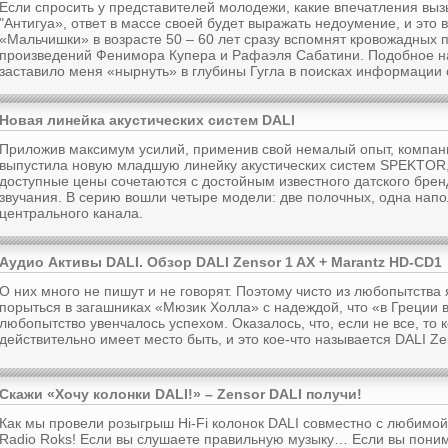
Если спросить у представителей молодежи, какие впечатления выз
"Антигуа», ответ в массе своей будет выражать недоумение, и это 
«Мальчишки» в возрасте 50 – 60 лет сразу вспомнят кровожадных п
произведений Фенимора Купера и Рафаэля Сабатини. Подобное н
заставило меня «нырнуть» в глубины Гугла в поисках информации 
Новая линейка акустических систем DALI
Приложив максимум усилий, применив свой немалый опыт, компан
выпустила новую младшую линейку акустических систем SPEKTOR,
доступные цены сочетаются с достойным известного датского брен
звучания. В серию вошли четыре модели: две полочных, одна напо
центрального канала.
Аудио Активы DALI. Обзор DALI Zensor 1 AX + Marantz HD-CD1
О них много не пишут и не говорят. Поэтому чисто из любопытства
порыться в загашниках «Мюзик Холла» с надеждой, что «в Греции 
любопытство увенчалось успехом. Оказалось, что, если не все, то к
действительно имеет место быть, и это кое-что называется DALI Ze
Скажи «Хочу колонки DALI!» – Zensor DALI получи!
Как мы провели розыгрыш Hi-Fi колонок DALI совместно с любимо
Radio Roks! Если вы слушаете правильную музыку… Если вы поним