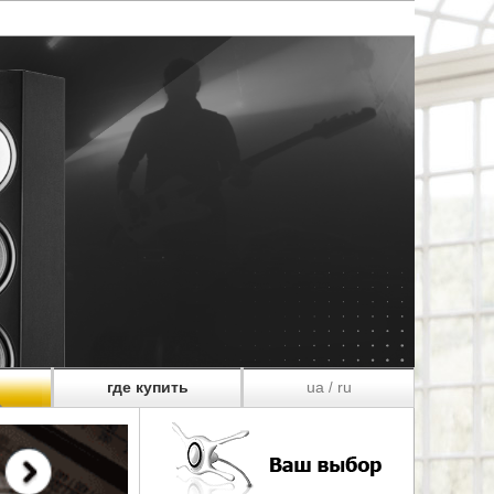
где купить
ua
ru
/