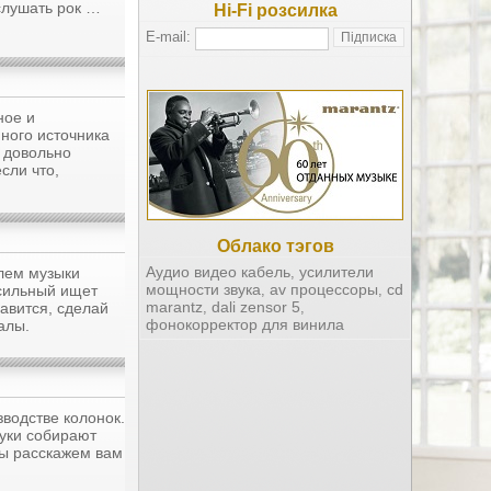
слушать рок …
Hi-Fi розсилка
E-mail:
ное и
ного источника
 довольно
сли что,
Облако тэгов
Аудио видео кабель
усилители
лем музыки
,
мощности звука
av процессоры
cd
сильный ищет
,
,
marantz
dali zensor 5
равится, сделай
,
,
фонокорректор для винила
алы.
водстве колонок.
руки собирают
мы расскажем вам