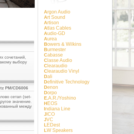
Argon Audio
Art Sound
Artison
Atlas Cables
Audio-GD
Aurea
Bowers & Wilkins
Burmester
Cabasse
их сочетаний,
Classe Audio
 такому выбору
Clearaudio
Clearaudio Vinyl
Dali
Definitive Technology
Denon
ntz PM/CD6006
Dorpo
ово сетап (set-
E.A.R./Yoshino
другое значение.
HEOS
ированный между
Indiana Line
JICO
JVC
LEDest
LW Speakers