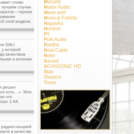
Marantz
ывает слово
в лучшем случае.
Matrix Audio
иратов – героев
Mean well
азвание
Musical Fidelity
об этой модели.
Nagaoka
Nordost
P5
Polk Audio
ия DALI
Raidho
 у которой
Real Cable
да качеством
Rotel
льная и колонка
Savant
SCANSONIC HD
Stax
Thorens
Tonar
 я решил
все есть…». Мое
ое-что
nsor 1 AX.
й радиостанцией
аете в качестве