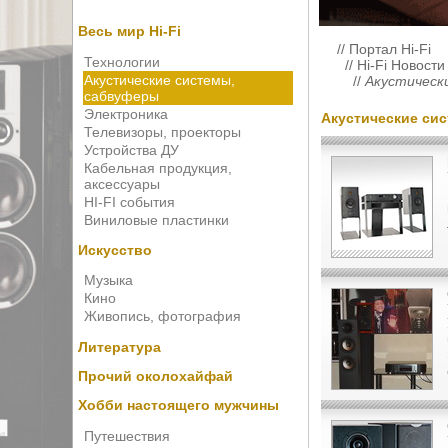
Весь мир Hi-Fi
//
Портал Hi-Fi
Технологии
//
Hi-Fi Новости
Акустические системы,
//
Акустическ
сабвуферы
Электроника
Акустические си
Телевизоры, проекторы
Устройства ДУ
Кабельная продукция,
аксессуары
HI-FI события
Виниловые пластинки
Искусство
Музыка
Кино
Живопись, фотография
Литература
Прочий околохайфай
Хобби настоящего мужчины
Путешествия