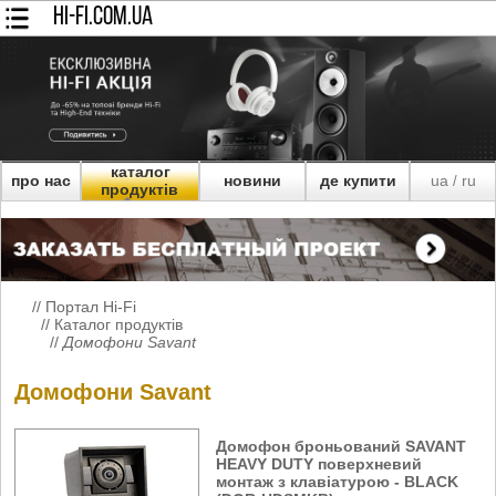
HI-FI.COM.UA
каталог
про нас
новини
де купити
ua
ru
/
продуктів
//
Портал Hi-Fi
//
Каталог продуктів
//
Домофони Savant
Домофони Savant
Домофон броньований SAVANT
HEAVY DUTY поверхневий
монтаж з клавіатурою - BLACK