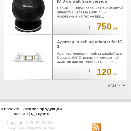
IO 3 on wall/base version
Серия iO3, вдохновленная знаменитой
линейкой Cabasse Baltic 4/5 и
основанные на тех же при...
750
у.е.
Адаптер In ceiling adapter for IO
3
Адаптер-крепеж (In ceiling adapter) для
Cabasse iO3 Стильный и компактный
адаптер для потолочных колонок ...
120
у.е.
о проекте
каталог продукции
|
новости
где купить
|
|
|
Copyright © 2002-2026 hi-
fi.com.ua. Перепечатка и