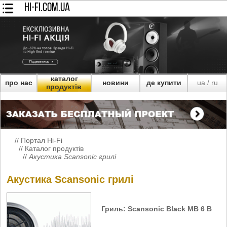
HI-FI.COM.UA
каталог
про нас
новини
де купити
ua
ru
/
продуктів
//
Портал Hi-Fi
//
Каталог продуктів
//
Акустика Scansonic грилі
Акустика Scansonic грилі
Гриль: Scansonic Black MB 6 B