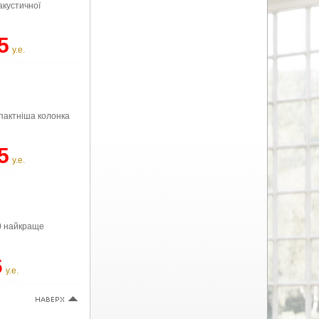
акустичної
5
у.е.
пактніша колонка
5
у.е.
00 найкраще
6
у.е.