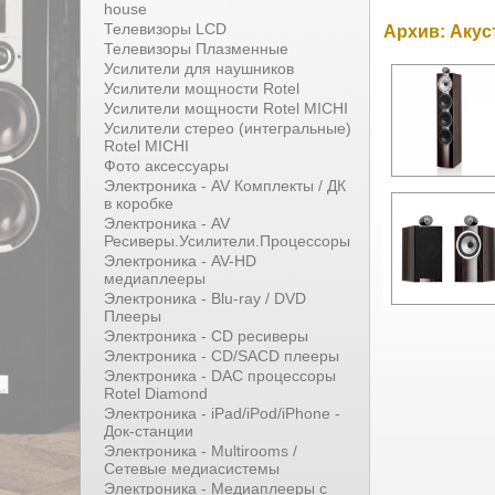
house
Телевизоры LCD
Архив: Акуст
Телевизоры Плазменные
Усилители для наушников
Усилители мощности Rotel
Усилители мощности Rotel MICHI
Усилители стерео (интегральные)
Rotel MICHI
Фото аксессуары
Электроника - AV Комплекты / ДК
в коробке
Электроника - AV
Ресиверы.Усилители.Процессоры
Электроника - AV-HD
медиаплееры
Электроника - Blu-ray / DVD
Плееры
Электроника - CD ресиверы
Электроника - CD/SACD плееры
Электроника - DAC процессоры
Rotel Diamond
Электроника - iPad/iPod/iPhone -
Док-станции
Электроника - Multirooms /
Сетевые медиасистемы
Электроника - Медиаплееры с