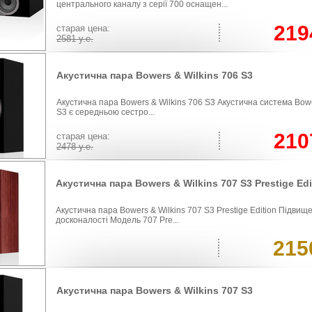
центрального каналу з серії 700 оснащен...
219
cтарая цена:
2581
у.е.
Акустична пара Bowers & Wilkins 706 S3
Акустична пара Bowers & Wilkins 706 S3 Акустична система Bowe
S3 є середньою сестро...
210
cтарая цена:
2478
у.е.
Акустична пара Bowers & Wilkins 707 S3 Prestige Edi
Акустична пара Bowers & Wilkins 707 S3 Prestige Edition Підвищ
досконалості Модель 707 Pre...
215
Акустична пара Bowers & Wilkins 707 S3