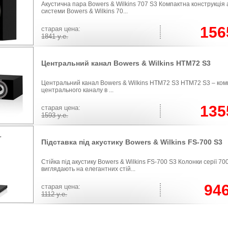
Акустична пара Bowers & Wilkins 707 S3 Компактна конструкція 
системи Bowers & Wilkins 70...
156
cтарая цена:
1841
у.е.
Центральний канал Bowers & Wilkins HTM72 S3
Центральний канал Bowers & Wilkins HTM72 S3 HTM72 S3 – ком
центрального каналу в ...
135
cтарая цена:
1593
у.е.
Підставка пiд акустику Bowers & Wilkins FS-700 S3
Стійка під акустику Bowers & Wilkins FS-700 S3 Колонки серії 7
виглядають на елегантних стій...
94
cтарая цена:
1112
у.е.