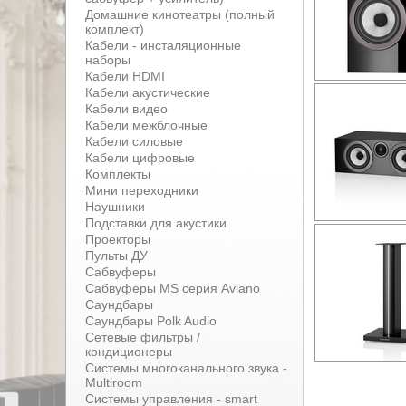
Домашние кинотеатры (полный
комплект)
Кабели - инсталяционные
наборы
Кабели HDMI
Кабели акустические
Кабели видео
Кабели межблочные
Кабели силовые
Кабели цифровые
Комплекты
Мини переходники
Наушники
Подставки для акустики
Проекторы
Пульты ДУ
Сабвуферы
Сабвуферы MS серия Aviano
Саундбары
Саундбары Polk Audio
Сетевые фильтры /
кондиционеры
Системы многоканального звука -
Multiroom
Системы управления - smart