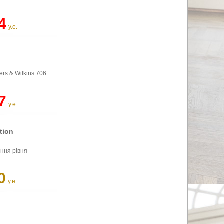
4
у.е.
rs & Wilkins 706
7
у.е.
tion
ення рівня
0
у.е.