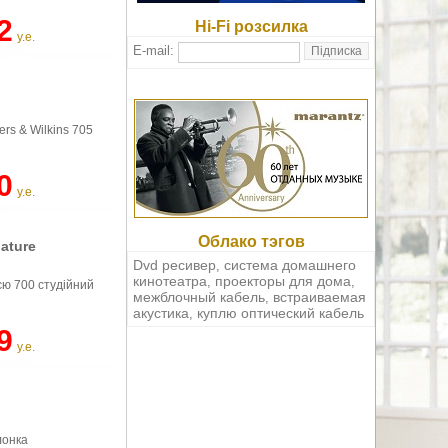
2
Hi-Fi розсилка
у.е.
E-mail:
rs & Wilkins 705
0
у.е.
Облако тэгов
ature
Dvd ресивер
система домашнего
,
кинотеатра
проекторы для дома
,
,
єю 700 студійний
межблочный кабель
встраиваемая
,
акустика
куплю оптический кабель
,
9
у.е.
лонка