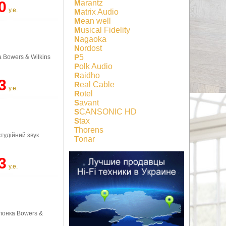
Marantz
0
у.е.
Matrix Audio
Mean well
Musical Fidelity
Nagaoka
Nordost
P5
 Bowers & Wilkins
Polk Audio
Raidho
3
Real Cable
у.е.
Rotel
Savant
SCANSONIC HD
Stax
Thorens
студійний звук
Tonar
3
у.е.
лонка Bowers &