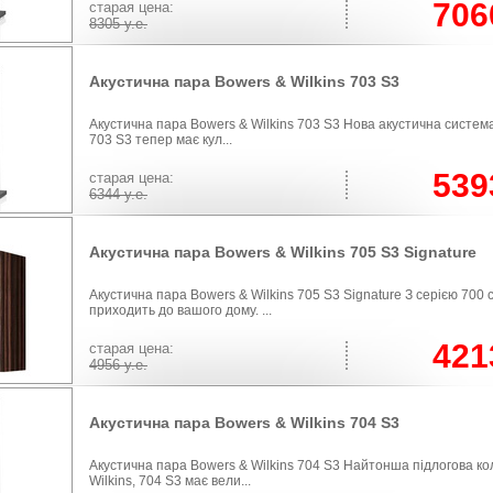
706
cтарая цена:
8305
у.е.
Акустична пара Bowers & Wilkins 703 S3
Акустична пара Bowers & Wilkins 703 S3 Нова акустична система
703 S3 тепер має кул...
539
cтарая цена:
6344
у.е.
Акустична пара Bowers & Wilkins 705 S3 Signature
Акустична пара Bowers & Wilkins 705 S3 Signature З серією 700 
приходить до вашого дому. ...
421
cтарая цена:
4956
у.е.
Акустична пара Bowers & Wilkins 704 S3
Акустична пара Bowers & Wilkins 704 S3 Найтонша підлогова ко
Wilkins, 704 S3 має вели...