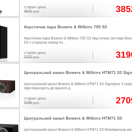
385
cтарая цена:
4531
у.е.
Акустична пара Bowers & Wilkins 705 S3
Акустична пара Bowers & Wilkins 705 S3 Акустична система Bowe
S3 є старшою серед по...
319
cтарая цена:
3752
у.е.
Центральний канал Bowers & Wilkins HTM71 S3 Sign
Центральний канал Bowers & Wilkins HTM71 S3 Signature З сері
звук приходить до вашого д...
270
cтарая цена:
3186
у.е.
Центральний канал Bowers & Wilkins HTM71 S3
Центральний канал Bowers & Wilkins HTM71 S3 Флагманська ко