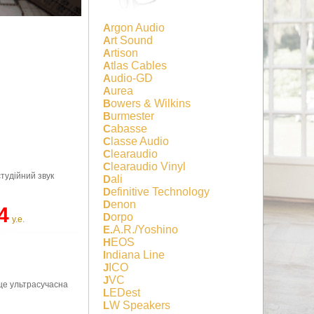
Argon Audio
Art Sound
Artison
Atlas Cables
Audio-GD
Aurea
Bowers & Wilkins
Burmester
Cabasse
Classe Audio
Clearaudio
Clearaudio Vinyl
студійний звук
Dali
Definitive Technology
Denon
4
Dorpo
у.е.
E.A.R./Yoshino
HEOS
Indiana Line
JICO
JVC
 це ультрасучасна
LEDest
LW Speakers