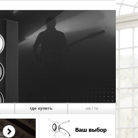
где купить
ua
ru
/