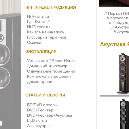
HI-FI/HI-END ПРОДУКЦИЯ
//
Портал Hi-
Hi-Fi статьи
//
Каталог 
Где Купить?
//
Продукци
Hi-Fi советы
//
Акустик
//
Акуст
Как все начиналось
Глоссарий терминов
Ссылки
Акустика 
ИНСТАЛЛЯЦИЯ
Умный дом / Smart House
Домашний кинотеатр
Озвучивание помещений
Комплексные решения
Демонстрация
СТАТЬИ И ОБЗОРЫ
BD/DVD плееры
DVD+Ресивер
DVD+Ресивер+Акустика
LED лента
Аксессуары