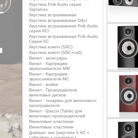
Акустика Polk Audio серия
Signature
Акустика встраиваемая
Акустика встраиваемая DALI
Акустика встраиваемая Polk Audio
серия RCi
Акустика встраиваемая Polk Audio
Серия SC
Акустика компл (5АС)
Акустика компл (5АС+саб)
Винил - аксесуары
Винил - Картриджи
звукоснимателя MM
Винил - Картриджи
звукоснимателя MС
Винил - мойки
Винил - Проигрыватели
виниловых дисков
Винил - тонармы для винилового
проигрывателя
Винил - Шасси (Table) для
виниловых проигрывателей
Виниловые пластинки
Виниловые пластинки
Домашн. кин (акустика 5 АС +
сабвуфер + усилитель)