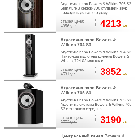
Акустична пара Bowers & Wilkins 705 S3
Signature З серією 700 студійний звук
приходить до вашого дому. ...
4213
cтарая цена:
у.е.
4956
у.е.
Акустична пара Bowers &
Wilkins 704 S3
Акустична пара Bowers & Wilkins 704 S3
Найтонша підлогова колонка Bowers &
Wilkins, 704 S3 має вели...
3852
cтарая цена:
у.е.
4531
у.е.
Акустична пара Bowers &
Wilkins 705 S3
Акустична пара Bowers & Wilkins 705 S3
Акустична система Bowers & Wilkins 705
S3 є старшою серед по...
3190
cтарая цена:
у.е.
3752
у.е.
Центральний канал Bowers &