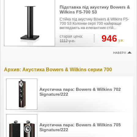
Підставка пiд акустику Bowers &
Wilkins FS-700 S3
Стійка під акустику Bowers & Wilkins FS-
700 S3 Колонки серії 700 найкраще
виглядають на елегантних стій...
946
cтарая цена:
у.е.
1112
у.е.
Архив: Акустика Bowers & Wilkins серии 700
Акустична пара: Bowers & Wilkins 702
Signature/222
Акустична пара: Bowers & Wilkins 705
Signature/222