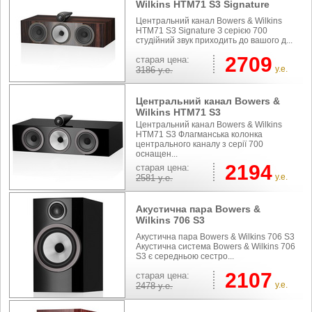
Wilkins HTM71 S3 Signature
Центральний канал Bowers & Wilkins
HTM71 S3 Signature З серією 700
студійний звук приходить до вашого д...
2709
cтарая цена:
у.е.
3186
у.е.
Центральний канал Bowers &
Wilkins HTM71 S3
Центральний канал Bowers & Wilkins
HTM71 S3 Флагманська колонка
центрального каналу з серії 700
оснащен...
2194
cтарая цена:
у.е.
2581
у.е.
Акустична пара Bowers &
Wilkins 706 S3
Акустична пара Bowers & Wilkins 706 S3
Акустична система Bowers & Wilkins 706
S3 є середньою сестро...
2107
cтарая цена:
у.е.
2478
у.е.