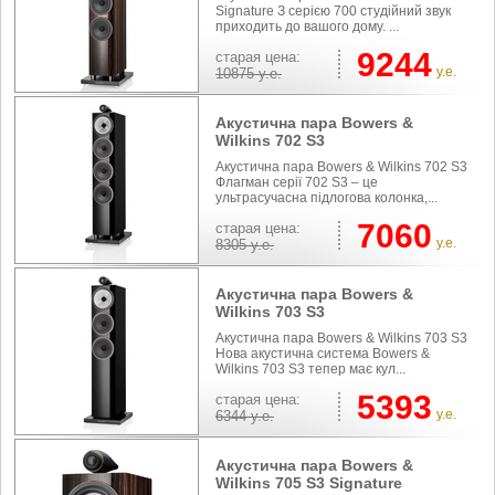
Signature З серією 700 студійний звук
приходить до вашого дому. ...
9244
cтарая цена:
у.е.
10875
у.е.
Акустична пара Bowers &
Wilkins 702 S3
Акустична пара Bowers & Wilkins 702 S3
Флагман серії 702 S3 – це
ультрасучасна підлогова колонка,...
7060
cтарая цена:
у.е.
8305
у.е.
Акустична пара Bowers &
Wilkins 703 S3
Акустична пара Bowers & Wilkins 703 S3
Нова акустична система Bowers &
Wilkins 703 S3 тепер має кул...
5393
cтарая цена:
у.е.
6344
у.е.
Акустична пара Bowers &
Wilkins 705 S3 Signature