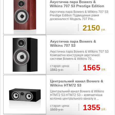
Акустична пара Bowers &
Wilkins 707 S3 Prestige Edition
Акустична пара Bowers & Wilkins 707 S3
Prestige Edition Підвищення рівня
досконалості Модель 707 Pre...
2150
у.е.
Акустична пара Bowers &
Wilkins 707 S3
Акустична пара Bowers & Wilkins 707 S3
Компактна конструкція акустичної
системи Bowers & Wilkins 70...
1565
cтарая цена:
у.е.
1841
у.е.
Центральний канал Bowers &
Wilkins HTM72 S3
Центральний канал Bowers & Wilkins
HTM72 S3 HTM72 S3 – компактніша
колонка центрального каналу в ...
1355
cтарая цена:
у.е.
1593
у.е.