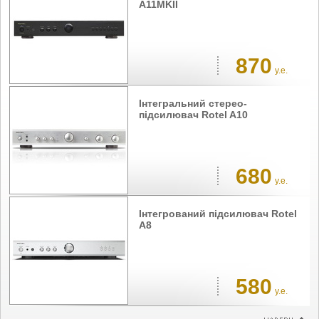
A11MKII
870
у.е.
Інтегральний стерео-
підсилювач Rotel A10
680
у.е.
Інтегрований підсилювач Rotel
A8
580
у.е.