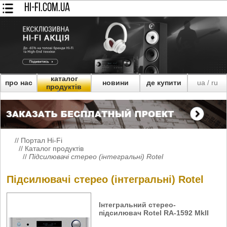
HI-FI.COM.UA
каталог
про нас
новини
де купити
ua
ru
/
продуктів
//
Портал Hi-Fi
//
Каталог продуктів
//
Підсилювачі стерео (інтегральні) Rotel
Підсилювачі стерео (інтегральні) Rotel
Інтегральний стерео-
підсилювач Rotel RA-1592 MkII