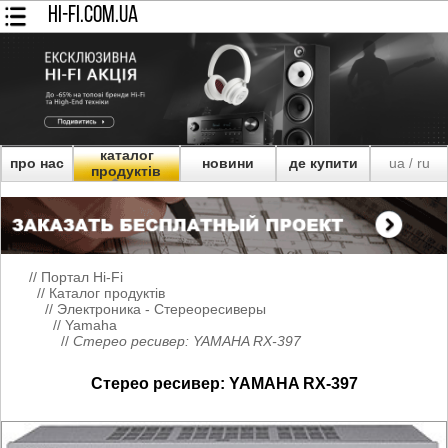
HI-FI.COM.UA
каталог
про нас
новини
де купити
ua
ru
/
продуктів
//
Портал Hi-Fi
//
Каталог продуктів
//
Электроника - Стереоресиверы
//
Yamaha
//
Стерео ресивер: YAMAHA RX-397
Стерео ресивер: YAMAHA RX-397