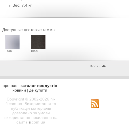
Вес: 7.4 кг
Доступные цветовые гаммы:
Titan
Black
про нас
каталог продуктів
|
|
новини
де купити
|
|
Copyright © 2002-2026 hi-
fi.com.ua. Використання та
публікація матеріалів
дозволено за умови
використання посилання на
сайт
.com.ua
hi-fi