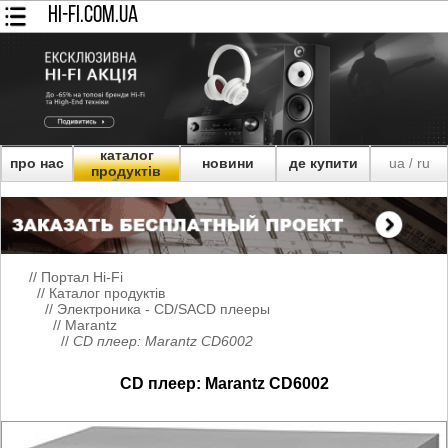
HI-FI.COM.UA
каталог
про нас
новини
де купити
ua
ru
/
продуктів
//
Портал Hi-Fi
//
Каталог продуктів
//
Электроника - CD/SACD плееры
//
Marantz
//
CD плеер: Marantz CD6002
CD плеер: Marantz CD6002