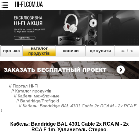
HI-FI.COM.UA
каталог
про нас
новини
де купити
ua
ru
/
продуктів
//
Портал Hi-Fi
//
Каталог продуктів
//
Кабели межблочные
//
Bandridge/Profigold
//
Кабель: Bandridge BAL 4301 Cable 2x RCA M - 2x RCA F
1...
Кабель: Bandridge BAL 4301 Cable 2x RCA M - 2x
RCA F 1m. Удлинитель Стерео.