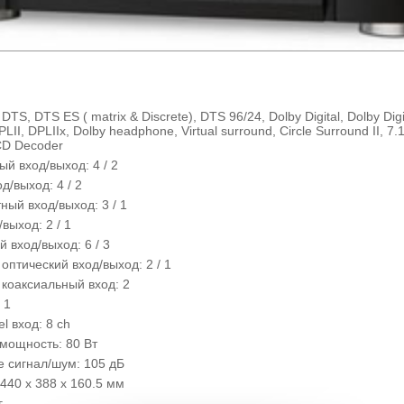
TS, DTS ES ( matrix & Discrete), DTS 96/24, Dolby Digital, Dolby Digi
PLII, DPLIIx, Dolby headphone, Virtual surround, Circle Surround II, 7
CD Decoder
й вход/выход: 4 / 2
од/выход: 4 / 2
ый вход/выход: 3 / 1
выход: 2 / 1
 вход/выход: 6 / 3
птический вход/выход: 2 / 1
коаксиальный вход: 2
 1
el вход: 8 ch
мощность: 80 Вт
 сигнал/шум: 105 дБ
440 x 388 x 160.5 мм
г