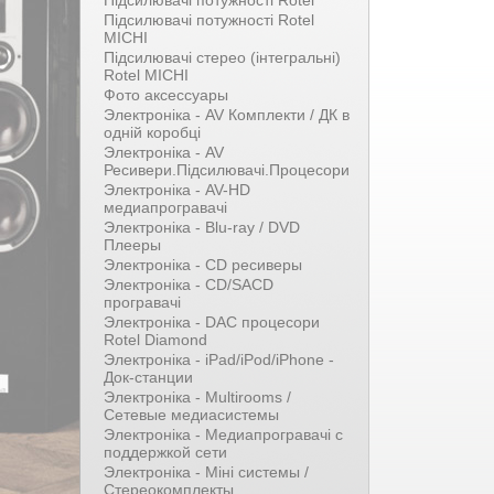
Підсилювачі потужності Rotel
Підсилювачі потужності Rotel
MICHI
Підсилювачі стерео (інтегральні)
Rotel MICHI
Фото аксессуары
Электроніка - AV Комплекти / ДК в
одній коробці
Электроніка - AV
Ресивери.Підсилювачі.Процесори
Электроніка - AV-HD
медиапрогравачі
Электроніка - Blu-ray / DVD
Плееры
Электроніка - CD ресиверы
Электроніка - CD/SACD
програвачі
Электроніка - DAC процесори
Rotel Diamond
Электроніка - iPad/iPod/iPhone -
Док-станции
Электроніка - Multirooms /
Сетевые медиасистемы
Электроніка - Медиапрогравачі с
поддержкой сети
Электроніка - Міні системы /
Стереокомплекты