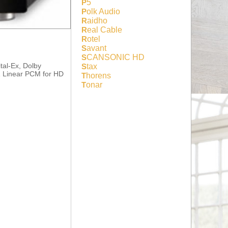
P5
Polk Audio
Raidho
Real Cable
Rotel
Savant
SCANSONIC HD
tal-Ex, Dolby
Stax
.1 Linear PCM for HD
Thorens
Tonar