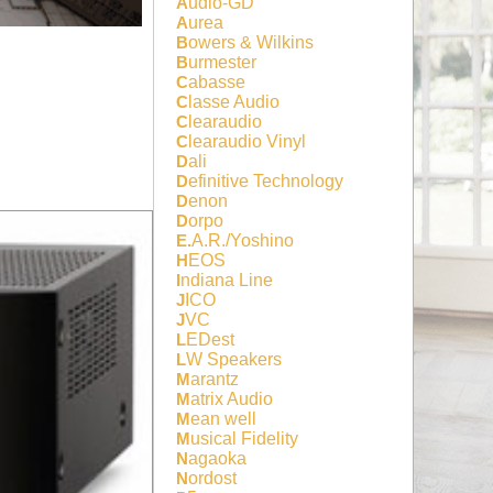
Audio-GD
Aurea
Bowers & Wilkins
Burmester
Cabasse
Classe Audio
Clearaudio
Clearaudio Vinyl
Dali
Definitive Technology
Denon
Dorpo
E.A.R./Yoshino
HEOS
Indiana Line
JICO
JVC
LEDest
LW Speakers
Marantz
Matrix Audio
Mean well
Musical Fidelity
Nagaoka
Nordost