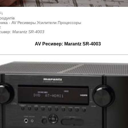
Fi
родуктів
ника - AV Ресиверы.Усилители.Процессоры
z
сивер: Marantz SR-4003
AV Ресивер: Marantz SR-4003