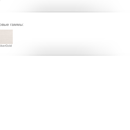
овые гаммы:
ilverGold