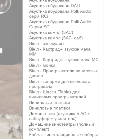
Акустика вбудована
Акустика вбудована DALI
Акустика вбудована Polk Audio
серія RCi
Акустика вбудована Polk Audio
Серия SC
Акустика компл (5АС)
Акустика компл (5АС+саб)
Вініл - аксесуары
Вініл - Картриджі звукознімача
MM
Вініл - Картриджі звукознімача MС
Вініл - мойки
Вініл - Проигрыватели виниловых
дисков
Вініл - тонарми для вінілового
програвача
Вініл - Шасси (Table) для
виниловых проигрывателей
Виниловые платівки
Виниловые платівки
Домашн. кин (акустика 5 АС +
сабвуфер + усилитель)
Домашние кинотеатры (полный
комплект)
Кабелі - инсталяционные наборы