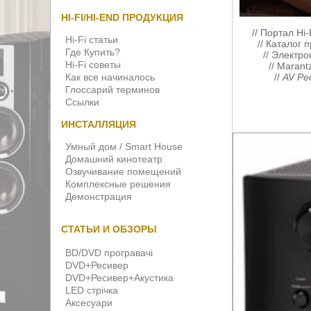
HI-FI/HI-END ПРОДУКЦИЯ
//
Портал Hi-
Hi-Fi статьи
//
Каталог п
Где Купить?
//
Электро
Hi-Fi советы
//
Marant
Как все начиналось
//
AV Ре
Глоссарий терминов
Ссылки
ИНСТАЛЛЯЦИЯ
Умный дом / Smart House
Домашний кинотеатр
Озвучивание помещений
Комплексные решения
Демонстрация
СТАТЬИ И ОБЗОРЫ
BD/DVD програвачі
DVD+Ресивер
DVD+Ресивер+Акустика
LED стрічка
Аксесуари