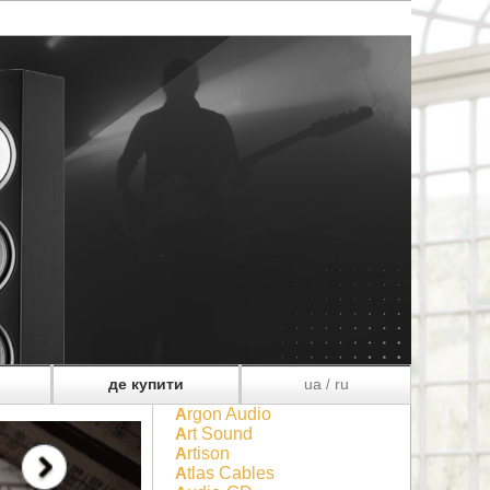
де купити
ua
ru
/
Argon Audio
Art Sound
Artison
Atlas Cables