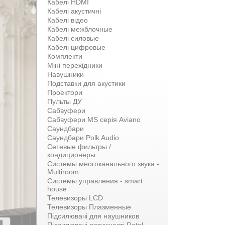
Кабелі HDMI
Кабелі акустичні
Кабелі відео
Кабелі межблочные
Кабелі силовые
Кабелі цифровые
Комплекти
Міні перехідники
Навушники
Подставки для акустики
Проектори
Пульты ДУ
Сабвуфери
Сабвуфери MS серія Aviano
Саундбари
Саундбари Polk Audio
Сетевые фильтры /
кондиционеры
Системы многоканального звука -
Multiroom
Системы управления - smart
house
Телевизоры LCD
Телевизоры Плазменные
Підсилювачі для наушников