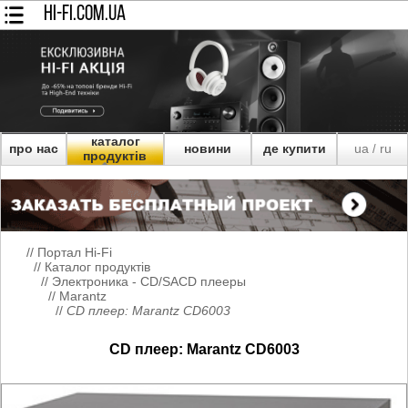
HI-FI.COM.UA
каталог
про нас
новини
де купити
ua
ru
/
продуктів
//
Портал Hi-Fi
//
Каталог продуктів
//
Электроника - CD/SACD плееры
//
Marantz
//
CD плеер: Marantz CD6003
CD плеер: Marantz CD6003