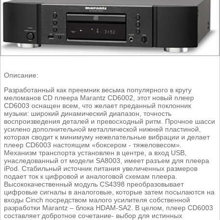
Описание:
Разработанный как преемник весьма популярного в кругу
меломанов CD плеера Marantz CD6002, этот новый плеер
CD6003 оснащен всем, что желает преданный поклонник
музыки: широкий динамический диапазон, точность
воспроизведения деталей и превосходный ритм. Прочное шасси
усилено дополнительной металлической нижней пластиной,
которая сводит к минимуму нежелательные вибрации и делает
плеер CD6003 настоящим «боксером - тяжеловесом».
Механизм транспорта установлен в центре, а вход USB,
унаследованный от модели SA8003, имеет разъем для плеера
iPod. Стабильный источник питания увеличенных размеров
подает ток к цифровой и аналоговой схемам плеера.
Высококачественный модуль CS4398 преобразовывает
цифровые сигналы в аналоговые, которые затем посылаются на
входы Cinch посредством малого усилителя собственной
разработки Marantz – блока HDAM-SA2. В целом, плеер CD6003
составляет добротное сочетание- выбор для истинных