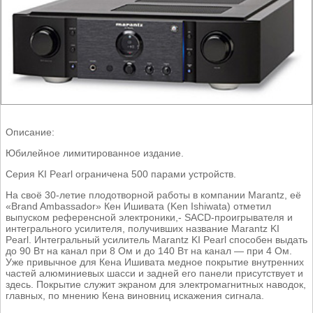
Описание:
Юбилейное лимитированное издание.
Серия KI Pearl ограничена 500 парами устройств.
На своё 30-летие плодотворной работы в компании Marantz, её
«Brand Ambassador» Кен Ишивата (Ken Ishiwata) отметил
выпуском референсной электроники,- SACD-проигрывателя и
интегрального усилителя, получивших название Marantz KI
Pearl. Интегральный усилитель Marantz KI Pearl способен выдать
до 90 Вт на канал при 8 Oм и до 140 Вт на канал — при 4 Ом.
Уже привычное для Кена Ишивата медное покрытие внутренних
частей алюминиевых шасси и задней его панели присутствует и
здесь. Покрытие служит экраном для электромагнитных наводок,
главных, по мнению Кена виновниц искажения сигнала.