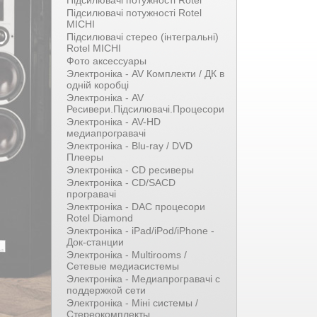
Підсилювачі потужності Rotel
Підсилювачі потужності Rotel
MICHI
Підсилювачі стерео (інтегральні)
Rotel MICHI
Фото аксессуары
Электроніка - AV Комплекти / ДК в
одній коробці
Электроніка - AV
Ресивери.Підсилювачі.Процесори
Электроніка - AV-HD
медиапрогравачі
Электроніка - Blu-ray / DVD
Плееры
Электроніка - CD ресиверы
Электроніка - CD/SACD
програвачі
Электроніка - DAC процесори
Rotel Diamond
Электроніка - iPad/iPod/iPhone -
Док-станции
Электроніка - Multirooms /
Сетевые медиасистемы
Электроніка - Медиапрогравачі с
поддержкой сети
Электроніка - Міні системы /
Стереокомплекты