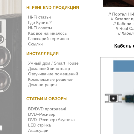
HI-FI/HI-END ПРОДУКЦИЯ
//
Портал Hi-
Hi-Fi статьи
//
Каталог п
Где Купить?
//
Кабели 
Hi-Fi советы
//
Real Ca
Как все начиналось
//
Кабел
Глоссарий терминов
Ссылки
Кабель 
ИНСТАЛЛЯЦИЯ
Умный дом / Smart House
Домашний кинотеатр
Озвучивание помещений
Комплексные решения
Демонстрация
СТАТЬИ И ОБЗОРЫ
BD/DVD програвачі
DVD+Ресивер
DVD+Ресивер+Акустика
LED стрічка
Аксесуари