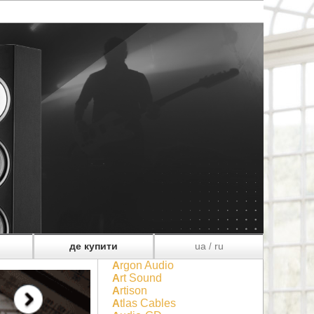
де купити
ua
ru
/
Argon Audio
Art Sound
Artison
Atlas Cables