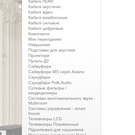
Кабелі HDMI
Кабелі акустичні
Кабелі відео
Кабелі межблочные
Кабелі силовые
Кабелі цифровые
Комплекти
Міні перехідники
Навушники
Подставки для акустики
Проектори
Пульты ДУ
Сабвуфери
Сабвуфери MS серія Aviano
Саундбари
Саундбари Polk Audio
Сетевые фильтры /
кондиционеры
Системы многоканального звука -
Multiroom
Системы управления - smart
house
Телевизоры LCD
Телевизоры Плазменные
Підсилювачі для наушников