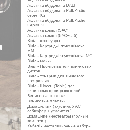
Акустика вбудована
Акустика вбудована DALI
Акустика вбудована Polk Audio
серія RCi
Акустика вбудована Polk Audio
Серия SC
Акустика компл (5АС)
Акустика компл (5АС+саб)
Вініл - аксесуары
Вініл - Картриджі звукознімача
MM
Вініл - Картриджі звукознімача MС
Вініл - мойки
Вініл - Проигрыватели виниловых
дисков
Вініл - тонарми для вінілового
програвача
Вініл - Шасси (Table) для
виниловых проигрывателей
Виниловые платівки
Виниловые платівки
Домашн. кин (акустика 5 АС +
сабвуфер + усилитель)
Домашние кинотеатры (полный
комплект)
Кабелі - инсталяционные наборы