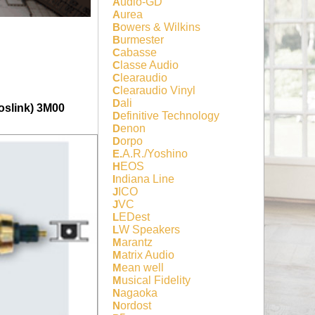
Audio-GD
Aurea
Bowers & Wilkins
Burmester
Cabasse
Classe Audio
Clearaudio
Clearaudio Vinyl
Dali
oslink) 3M00
Definitive Technology
Denon
Dorpo
E.A.R./Yoshino
HEOS
Indiana Line
JICO
JVC
LEDest
LW Speakers
Marantz
Matrix Audio
Mean well
Musical Fidelity
Nagaoka
Nordost