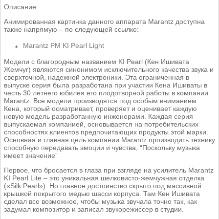
Описание:
Анимированная картинка данного аппарата Marantz доступна
также напрямую – по следующей ссылке:
Marantz PM KI Pearl Light
Модели с благородным названием KI Pearl (Кен Ишивата
Жемчуг) являются синонимом исключительного качества звука и
сверхточной, надежной электроники. Эта ограниченная в
выпуске серия была разработана при участии Кена Ишиваты в
честь 30 летнего юбилея его плодотворной работы в компании
Marantz. Все модели производятся под особым вниманием
Кена, который осматривает, проверяет и оценивает каждую
новую модель разработанную инженерами. Каждая серия
выпускаемая компанией, основывается на потребительских
способностях клиентов предпочитающих продукты этой марки.
Основная и главная цель компании Marantz производить технику
способную передавать эмоции и чувства, “Поскольку музыка
имеет значение”
Первое, что бросается в глаза при взгляде на усилитель Marantz
KI Pearl Lite – это уникальная шелковисто-жемчужная отделка
(«Silk Pearl»). Но главное достоинство скрыто под массивной
крышкой покрытого медью шасси корпуса. Там Кен Ишивата
сделал все возможное, чтобы музыка звучала точно так, как
задумал композитор и записал звукорежиссер в студии.