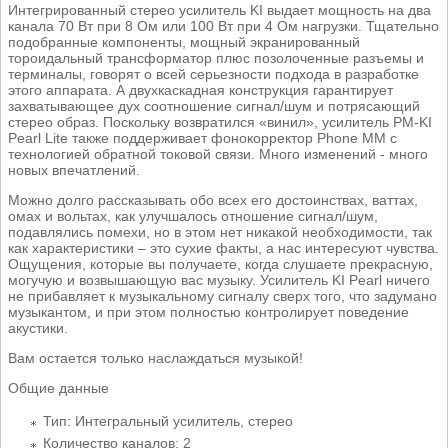
Интегрированный стерео усилитель KI выдает мощность на два
канала 70 Вт при 8 Ом или 100 Вт при 4 Ом нагрузки. Тщательно
подобранные компоненты, мощный экранированный
тороидальный трансформатор плюс позолоченные разъемы и
терминалы, говорят о всей серьезности подхода в разработке
этого аппарата. А двухкаскадная конструкция гарантирует
захватывающее дух соотношение сигнал/шум и потрясающий
стерео образ. Поскольку возвратился «винил», усилитель PM-KI
Pearl Lite также поддерживает фонокорректор Phone MM с
технологией обратной токовой связи. Много изменений - много
новых впечатлений.
Можно долго рассказывать обо всех его достоинствах, ваттах,
омах и вольтах, как улучшалось отношение сигнал/шум,
подавлялись помехи, но в этом нет никакой необходимости, так
как характеристики – это сухие факты, а нас интересуют чувства.
Ощущения, которые вы получаете, когда слушаете прекрасную,
могучую и возвышающую вас музыку. Усилитель KI Pearl ничего
не прибавляет к музыкальному сигналу сверх того, что задумано
музыкантом, и при этом полностью контролирует поведение
акустики.
Вам остается только наслаждаться музыкой!
Общие данные
Тип: Интегральный усилитель, стерео
Количество каналов: 2