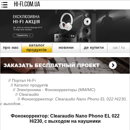
HI-FI.COM.UA
каталог
про нас
новини
де купити
ua
ru
/
продуктів
//
Портал Hi-Fi
//
Каталог продуктів
//
Электроника - Фонокорректоры (MM/MC)
//
Clearaudio
//
Фонокорректор: Clearaudio Nano Phono EL 022 H/230,
с выходом...
Фонокорректор: Clearaudio Nano Phono EL 022
H/230, с выходом на наушники