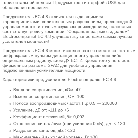
горизонтальной полосы. Предусмотрен интерфейс USB для
обновления прошивки.
Предусилитель EC 4.8 отличается выдающимися
характеристиками, великолепным разрешением, превосходной
управляемостью и точным звуковоспроизведением, полностью
соответствуя девизу компании: "Сокращая разрыв с идеалом".
Electrocompaniet EC 4.8 улучшает звучание даже самых лучших
усилителей мощности!
Предусилитель EC 4.8 может использоваться вместе со штатным
инфракрасным пультом дистанционного управления либо
опциональным радиопультом ДУ ECT2. Кроме того у него есть
фирменные разъемы SPAC для удобного управления
подключенными усилителями мощности.
Характеристики предусилителя Electrocompaniet EC 4.8
Входное сопротивление, кОм: 47
Выходное сопротивление, Ом: 100
Полоса воспроизводимых частот, Гц: 0,5 — 200000
Усиление, дБ от: -111 до +6
Коэффициент искажений, %: 0,002
Отношение сигнал/шум (при усилении 0 дБ), дБ: <-130
Разделение каналов, дБ: >120
Максимальный выходной уровень, В: >30