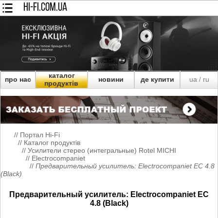
HI-FI.COM.UA
каталог
про нас
новини
де купити
ua
ru
/
продуктів
//
Портал Hi-Fi
//
Каталог продуктів
//
Усилители стерео (интегральные) Rotel MICHI
//
Electrocompaniet
//
Предварительный усилитель: Electrocompaniet EC 4.8
(Black)
Предварительный усилитель: Electrocompaniet EC
4.8 (Black)