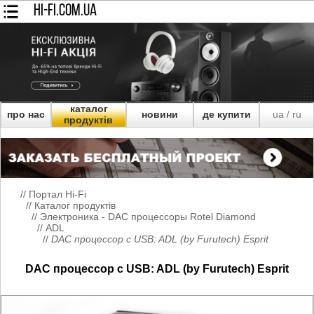
HI-FI.COM.UA
каталог
про нас
новини
де купити
ua
ru
/
продуктів
//
Портал Hi-Fi
//
Каталог продуктів
//
Электроника - DAC процессоры Rotel Diamond
//
ADL
//
DAC процессор c USB: ADL (by Furutech) Esprit
DAC процессор c USB: ADL (by Furutech) Esprit