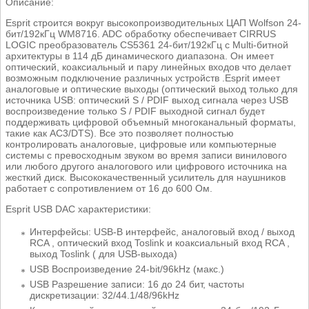
Описание:
Esprit строится вокруг высокопроизводительных ЦАП Wolfson 24-
бит/192кГц WM8716. ADC обработку обеспечивает CIRRUS
LOGIC преобразователь CS5361 24-бит/192кГц с Multi-битной
архитектуры в 114 дБ динамического диапазона. Он имеет
оптический, коаксиальный и пару линейных входов что делает
возможным подключение различных устройств .Esprit имеет
аналоговые и оптические выходы (оптический выход только для
источника USB: оптический S / PDIF выход сигнала через USB
воспроизведение только S / PDIF выходной сигнал будет
поддерживать цифровой объемный многоканальный форматы,
такие как AC3/DTS). Все это позволяет полностью
контролировать аналоговые, цифровые или компьютерные
системы с превосходным звуком во время записи винилового
или любого другого аналогового или цифрового источника на
жесткий диск. Высококачественный усилитель для наушников
работает с сопротивлением от 16 до 600 Ом.
Esprit USB DAC характеристики:
Интерфейсы: USB-B интерфейс, аналоговый вход / выход
RCA , оптический вход Toslink и коаксиальный вход RCA ,
выход Toslink ( для USB-выхода)
USB Воспроизведение 24-bit/96kHz (макс.)
USB Разрешение записи: 16 до 24 бит, частоты
дискретизации: 32/44.1/48/96kHz