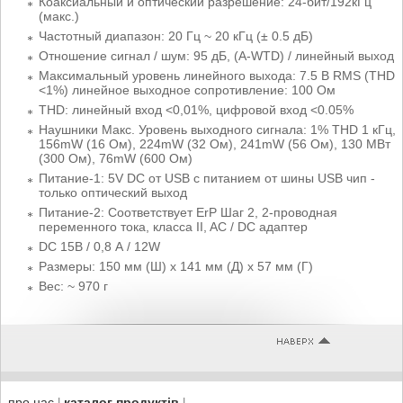
Коаксиальный и оптический разрешение: 24-бит/192кГц
(макс.)
Частотный диапазон: 20 Гц ~ 20 кГц (± 0.5 дБ)
Отношение сигнал / шум: 95 дБ, (A-WTD) / линейный выход
Максимальный уровень линейного выхода: 7.5 В RMS (THD
<1%) линейное выходное сопротивление: 100 Ом
THD: линейный вход <0,01%, цифровой вход <0.05%
Наушники Макс. Уровень выходного сигнала: 1% THD 1 кГц,
156mW (16 Ом), 224mW (32 Ом), 241mW (56 Ом), 130 МВт
(300 Ом), 76mW (600 Ом)
Питание-1: 5V DC от USB с питанием от шины USB чип -
только оптический выход
Питание-2: Соответствует ErP Шаг 2, 2-проводная
переменного тока, класса II, AC / DC адаптер
DC 15В / 0,8 А / 12W
Размеры: 150 мм (Ш) х 141 мм (Д) х 57 мм (Г)
Вес: ~ 970 г
про нас
каталог продуктів
|
|