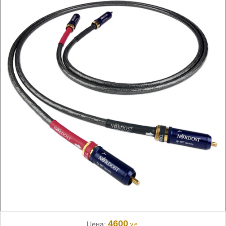
4600
Цена:
у.е.