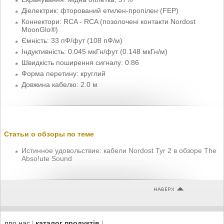
Діелектрик: фторований етилен-пропілен (FEP)
Коннектори: RCA - RCA (позолочені контакти Nordost
MoonGlo®)
Ємність: 33 пФ/фут (108 пФ/м)
Індуктивність: 0.045 мкГн/фут (0.148 мкГн/м)
Швидкість поширення сигналу: 0.86
Форма перетину: круглий
Довжина кабелю: 2.0 м
Статьи о обзоры по теме
Истинное удовольствие: кабели Nordost Tyr 2 в обзоре The
Abso!ute Sound
про нас
каталог продуктів
|
|