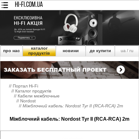
HI-FI.COM.UA
каталог
про нас
новини
де купити
ua
ru
/
продуктів
//
Портал Hi-Fi
//
Каталог продуктів
//
Кабели межблочные
//
Nordost
//
Міжблочний кабель: Nordost Tyr II (RCA-RCA) 2m
Міжблочний кабель: Nordost Tyr II (RCA-RCA) 2m