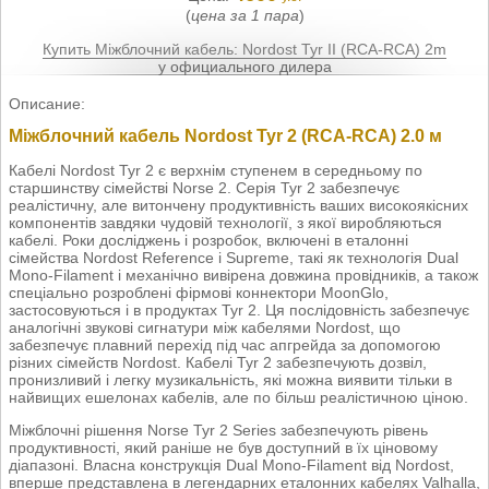
(
цена за 1 пара
)
Купить Міжблочний кабель: Nordost Tyr II (RCA-RCA) 2m
у официального дилера
Описание:
Міжблочний кабель Nordost Tyr 2 (RCA-RCA) 2.0 м
Кабелі Nordost Tyr 2 є верхнім ступенем в середньому по
старшинству сімействі Norse 2. Серія Tyr 2 забезпечує
реалістичну, але витончену продуктивність ваших високоякісних
компонентів завдяки чудовій технології, з якої виробляються
кабелі. Роки досліджень і розробок, включені в еталонні
сімейства Nordost Reference і Supreme, такі як технологія Dual
Mono-Filament і механічно вивірена довжина провідників, а також
спеціально розроблені фірмові коннектори MoonGlo,
застосовуються і в продуктах Tyr 2. Ця послідовність забезпечує
аналогічні звукові сигнатури між кабелями Nordost, що
забезпечує плавний перехід під час апгрейда за допомогою
різних сімейств Nordost. Кабелі Tyr 2 забезпечують дозвіл,
пронизливий і легку музикальність, які можна виявити тільки в
найвищих ешелонах кабелів, але по більш реалістичною ціною.
Міжблочні рішення Norse Tyr 2 Series забезпечують рівень
продуктивності, який раніше не був доступний в їх ціновому
діапазоні. Власна конструкція Dual Mono-Filament від Nordost,
вперше представлена в легендарних еталонних кабелях Valhalla,