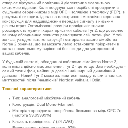
створює віртуальний повітряний діелектрик з елегантною
системою підвіски. Коли поєднуються посріблені провідники із
суцільним сердечником з міді OFC і ізоляцією з тефлону (FEP), в
результаті виходить ідеальна електрично і механічно керована
конструкція для надшвидкісний передачі сигналу з низьким
рівнем втрат. Оптимізовані розміри провідників значно
розширюють музичні характеристики кабелів Tyr 2, що дозволяє
вашому обладнанню повністю реалізувати свій потенціал. У той
же час, узгодженість конструкції і матеріалів всього сімейства
Norse 2 означає, що ви можете легко встановити пріоритети в
загальносистемному вирішенні без шкоди для узгодженості
ваших кабелів.
У будь-якій системі, обладнаної кабелями сімейства Norse 2,
коли якість дійсно має значення, Tyr 2 - це те що Вам необхідно -
самий тихий фон, найвища дозвіл і найширший динамічний
діапазон. Новий Tyr 2 може залишитися позаду тільки в частках
миттєвостей після "чемпіонів" Nordost Valhalla і Odin.
Технічні характеристики
Тип: аналоговий міжблочний кабель
Конструкція: Dual Mono-Filament
Матеріал провідника: посріблена безкиснева мідь ОFС 7n
(чистота 99.99999%)
Кількість провідників: 7 (24 AWG)
Екранування: мідна оплетка, 97%