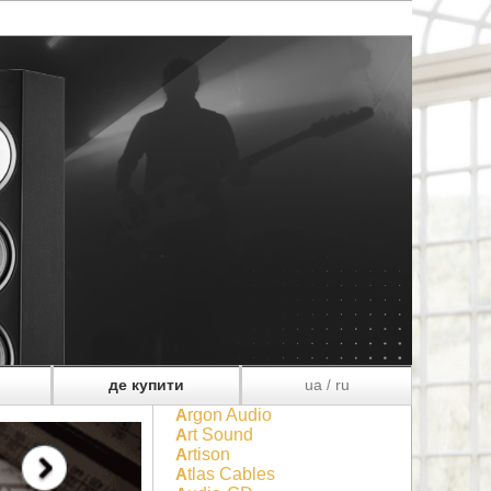
де купити
ua
ru
/
Argon Audio
Art Sound
Artison
Atlas Cables