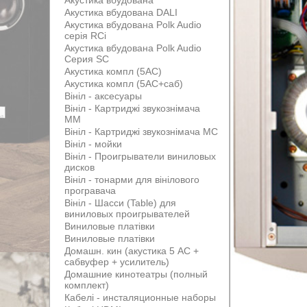
Акустика вбудована
Акустика вбудована DALI
Акустика вбудована Polk Audio
серія RCi
Акустика вбудована Polk Audio
Серия SC
Акустика компл (5АС)
Акустика компл (5АС+саб)
Вініл - аксесуары
Вініл - Картриджі звукознімача
MM
Вініл - Картриджі звукознімача MС
Вініл - мойки
Вініл - Проигрыватели виниловых
дисков
Вініл - тонарми для вінілового
програвача
Вініл - Шасси (Table) для
виниловых проигрывателей
Виниловые платівки
Виниловые платівки
Домашн. кин (акустика 5 АС +
сабвуфер + усилитель)
Домашние кинотеатры (полный
комплект)
Кабелі - инсталяционные наборы