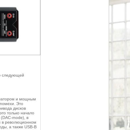
по следующей
матором и мощным
помехи. Это
ривода дисков
это только начало
 (DAC-mode), в
ом в революционном
оды, а также USB-B