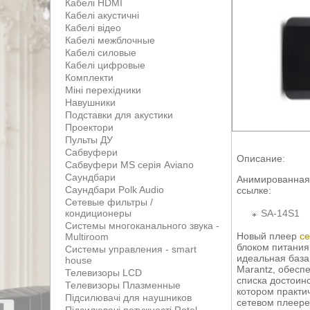
Кабелі HDMI
Кабелі акустичні
Кабелі відео
Кабелі межблочные
Кабелі силовые
Кабелі цифровые
Комплекти
Міні перехідники
Навушники
Подставки для акустики
Проектори
Пульты ДУ
Сабвуфери
Описание:
Сабвуфери MS серія Aviano
Саундбари
Анимированная 
Саундбари Polk Audio
ссылке:
Сетевые фильтры /
кондиционеры
SA-14S1
Системы многоканального звука -
Новый плеер
с
Multiroom
блоком питания
Системы управления - smart
идеальная база
house
Marantz, обесп
Телевизоры LCD
списка достоин
Телевизоры Плазменные
котором практи
Підсилювачі для наушников
сетевом плеере