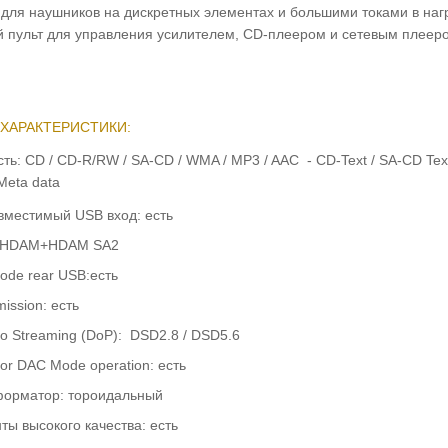
 для наушников на дискретных элементах и большими токами в наг
 пульт для управления усилителем, CD-плеером и сетевым плеер
ХАРАКТЕРИСТИКИ:
ть: CD / CD-R/RW / SA-CD / WMA / MP3 / AAC -
CD-Text / SA-CD Tex
Meta data
овместимый USB вход: есть
 HDAM+HDAM SA2
ode rear USB:
ес
ть
smission:
ес
ть
o Streaming (DoP): DSD2.8 / DSD5.6
 for DAC Mode operation:
ес
ть
форматор: тороидальный
ты высокого качества:
ес
ть