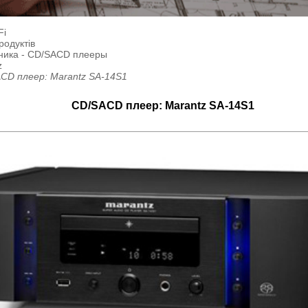
Fi
родуктів
ника - CD/SACD плееры
z
CD плеер: Marantz SA-14S1
CD/SACD плеер: Marantz SA-14S1