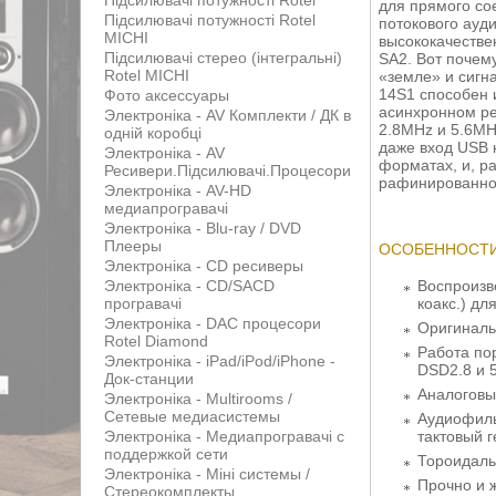
Підсилювачі потужності Rotel
для прямого со
Підсилювачі потужності Rotel
потокового ауд
MICHI
высококачестве
Підсилювачі стерео (інтегральні)
SA2. Вот почем
Rotel MICHI
«земле» и сигн
14S1 способен 
Фото аксессуары
асинхронном ре
Электроніка - AV Комплекти / ДК в
2.8MHz и 5.6MH
одній коробці
даже вход USB 
Электроніка - AV
форматах, и, ра
Ресивери.Підсилювачі.Процесори
рафинированном
Электроніка - AV-HD
медиапрогравачі
Электроніка - Blu-ray / DVD
Плееры
ОСОБЕННОСТИ
Электроніка - CD ресиверы
Электроніка - CD/SACD
Воспроизв
програвачі
коакс.) дл
Электроніка - DAC процесори
Оригиналь
Rotel Diamond
Работа по
Электроніка - iPad/iPod/iPhone -
DSD2.8 и 
Док-станции
Аналоговы
Электроніка - Multirooms /
Сетевые медиасистемы
Аудиофиль
Электроніка - Медиапрогравачі с
тактовый 
поддержкой сети
Тороидаль
Электроніка - Міні системы /
Прочно и 
Стереокомплекты