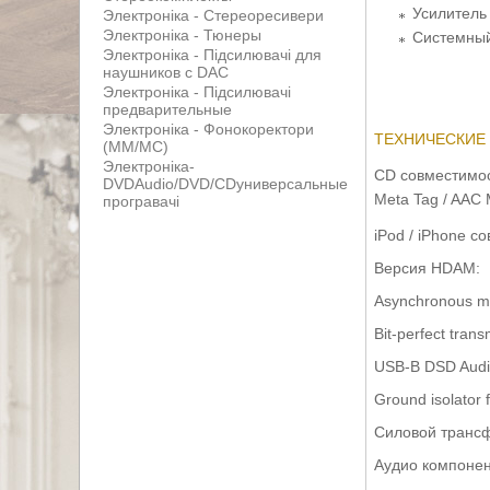
Усилитель
Электроніка - Стереоресивери
Электроніка - Тюнеры
Системный
Электроніка - Підсилювачі для
наушников с DAC
Электроніка - Підсилювачі
предварительные
Электроніка - Фонокоректори
ТЕХНИЧЕСКИЕ 
(MM/MC)
Электроніка-
CD совместимос
DVDAudio/DVD/CDуниверсальные
Meta Tag / AAC 
програвачі
iPod / iPhone с
Версия HDAM:
Asynchronous m
Bit-perfect tran
USB-B DSD Audi
Ground isolator
Силовой транс
Аудио компонен