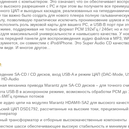
единения с компьютером. Это означает, что он обеспечивает восп
ио высокого разрешения с PC и при этом вы получаете все преиму
нного ЦАП и выходных каскадов, реализованных на гипердинамич
у так важно было создать для нового плеера полную гальваническу
алу, позволившую практически исключить проникновение шумов и п
исполнить роль звуковой карты для вашего PC, и USB-B порт при эт
жиме, поддерживая не только формат РСМ 192кГц / 24бит, но и п
zдля максимальной универсальности и наивысшего качества. У нов
на передней панели для воспроизведения аудио файлов в MP3, WA
зумеется, он совместим с iPod/iPhone. Это Super Audio CD качеств
 виде. И многое другое...
:
едение SA-CD / CD дисков, вход USB-A и режим ЦАП (DAC-Mode, US
я HD-Audio
ная механика привода Marantz для SA-CD дисков – для точного с
рта USB-B в асинхронном режиме, возможность обработки PCM до 
5.6МГц прямых потоков
е аудио цепи на модулях Marantz HDAM®-SA2 для высокого качест
ский ЦАП DSD1792, рассчитанные на высокие токи, прецизионный
генератор
ный трансформатор и отборные высококачественные компоненты
жесткое шасси обеспечивающее высокую стабильность и минимум