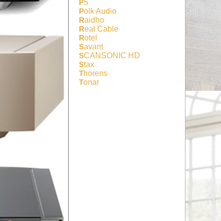
P5
Polk Audio
Raidho
Real Cable
Rotel
Savant
SCANSONIC HD
Stax
Thorens
Tonar