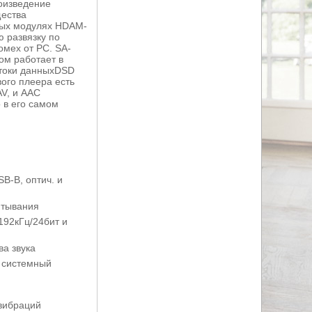
роизведение
щества
ных модулях HDAM-
ю развязку по
омех от PC. SA-
ом работает в
отоки данныхDSD
ого плеера есть
V, и AAC
о в его самом
B-B, оптич. и
читывания
192кГц/24бит и
ва звука
 системный
 вибраций