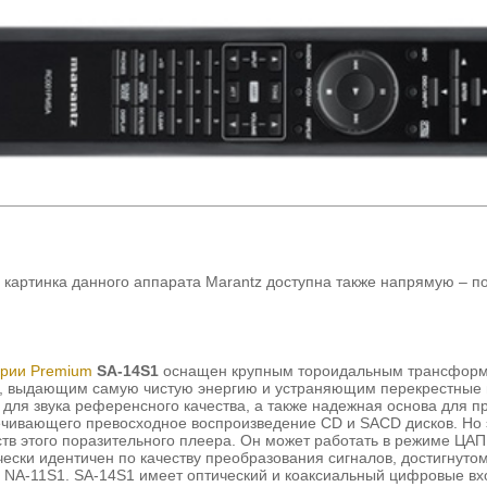
картинка данного аппарата Marantz доступна также напрямую – 
ерии Premium
SA-14S1
оснащен крупным тороидальным трансфор
, выдающим самую чистую энергию и устраняющим перекрестные 
 для звука референсного качества, а также надежная основа для п
ечивающего превосходное воспроизведение CD и SACD дисков. Но 
ств этого поразительного плеера. Он может работать в режиме ЦАП
чески идентичен по качеству преобразования сигналов, достигнут
 NA-11S1. SA-14S1 имеет оптический и коаксиальный цифровые вх