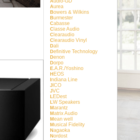
Audio-GD
Aurea
Bowers & Wilkins
Burmester
Cabasse
Classe Audio
Clearaudio
Clearaudio Vinyl
Dali
Definitive Technology
Denon
Dorpo
E.A.R./Yoshino
HEOS
Indiana Line
JICO
JVC
LEDest
LW Speakers
Marantz
Matrix Audio
Mean well
Musical Fidelity
Nagaoka
Nordost