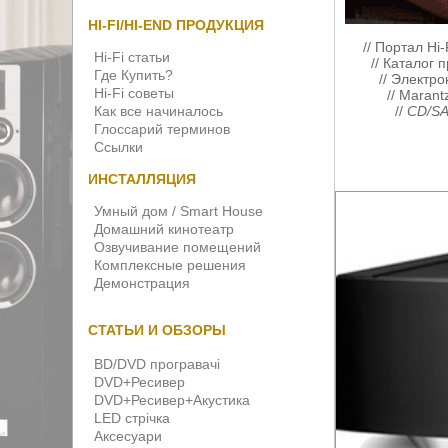
HI-FI/HI-END ПРОДУКЦИЯ
//
Портал Hi-
Hi-Fi статьи
//
Каталог п
Где Купить?
//
Электро
Hi-Fi советы
//
Marant
Как все начиналось
//
CD/SA
Глоссарий терминов
Ссылки
ИНСТАЛЛЯЦИЯ
Умный дом / Smart House
Домашний кинотеатр
Озвучивание помещений
Комплексные решения
Демонстрация
СТАТЬИ И ОБЗОРЫ
BD/DVD програвачі
DVD+Ресивер
DVD+Ресивер+Акустика
LED стрічка
Аксесуари