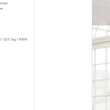
рузке
ом
t / ID3 Tag / WMA