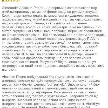
(EL029/S)
Clearaudio Absolute Phono - це перший в світі фонокоректор,
який використовує активний фонокаскад на рухомій котушці.
Крихітна монтажна плата, встановлена в хедшелле тонарма,
підсилює високочутливий вихідний сигнал від картриджа прямо
на самому джерелі. Тепер, важливий сигнал повинен
переміщатися всього на кілька міліметрів, а не на звичайні 1-2
метра внутрішньої і зовнішньої проводки, перш ніж посилитися
до більш високого рівня. Цей посилений сигнал потім переходить
до спеціально розробленим основному фонокаскаду RIAA по
сигнальному тракту, вільному від звичайних реле і сполучних
конденсаторів, що знову забезпечує більш чистий, прозорий і
точний звук. Потім, сигнал вирівнюється і подається як на
небалансні RCA, так і на збалансовані XLR-виходи, кожен зі
своїм власним драйвером виведення для забезпечення
максимальної точності. Результат? Відношення сигнал/шум
покращується приблизно на десять децибел у всьому звуковому
діапазоні.
Absolute Phono побудований без компромісів, включаючи
антирезонансним сендвіч-конструкцію, виготовлену з твердих
алюмінієвих блоків і дерева "panzerholz". Вдосконалений блок
живлення розташований в окремому шасі, щоб звести до
мінімуму перешкоди від мережі. Харчування на підсилювач,
встановлений над головкою звукознімача, направляється від
джерела живлення через основний блок. Вдосконалений
джерело живлення, розташований в окремому шасі, мінімізує
перешкоди від мережі. Вибрані вручну немагнітні срібні