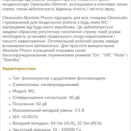
конденсатори Clearaudio Glimmer, розташовані в ключових зонах
схеми, також забезпечують відмінну чіткість і чистоту звуку.
Clearaudio Absolute Phono підходить для всіх тонарма Clearaudio
і призначений для бездоганної роботи з будь-яким MC-
картриджем від будь-якого виробника. Це забезпечується
завдяки обраному регулятору посилення струму, який усуває
необхідність установки правильного опору навантаження і
ємності навантаження. Оптимальний робочий умова завжди
встановлюється автоматично. Для простоти використання
Absolute Phono оснащений яскравим синім
багатофункціональним перемикачем режимів "On", "Off", "Mute" і
"Standby".
Характеристики
Тип: фонокоректор з додатковим фонокаскадом
Схемотехніка: напівпровідниковий
Модулі: МС
Співвідношення сигнал/шум: 90 дБ
Посилення: 50 дБ
Максимальний вихідний рівень: 3.5 В
КНІ: <0.001%
Вихідний імпеданс: 64 Ом (XLR), 32 Ом (RCA)
Частотний діапазон: 10 - 100000 Гц