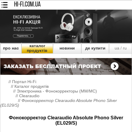
HI-FI.COM.UA
каталог
про нас
новини
де купити
ua
ru
/
продуктів
//
Портал Hi-Fi
//
Каталог продуктів
//
Электроника - Фонокорректоры (MM/MC)
//
Clearaudio
//
Фонокорректор Clearaudio Absolute Phono Silver
(EL029/S)
Фонокорректор Clearaudio Absolute Phono Silver
(EL029/S)