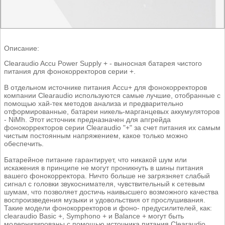
Описание:
Clearaudio Accu Power Supply + - выносная батарея чистого
питания для фонокорректоров серии +.
В отдельном источнике питания Accu+ для фонокорректоров
компании Clearaudio используются самые лучшие, отобранные с
помощью хай-тек методов анализа и предварительно
отформированные, батареи никель-марганцевых аккумуляторов
- NiMh. Этот источник предназначен для апгрейда
фонокорректоров серии Clearaudio "+" за счет питания их самым
чистым постоянным напряжением, какое только можно
обеспечить.
Батарейное питание гарантирует, что никакой шум или
искажения в принципе не могут проникнуть в шины питания
вашего фонокорректора. Ничто больше не загрязняет слабый
сигнал с головки звукоснимателя, чувствительный к сетевым
шумам, что позволяет достичь наивысшего возможного качества
воспроизведения музыки и удовольствия от прослушивания.
Такие модели фонокорректоров и фоно- предусилителей, как:
clearaudio Basic +, Symphono + и Balance + могут быть
модернизированы с помощью источника питания Clearaudio