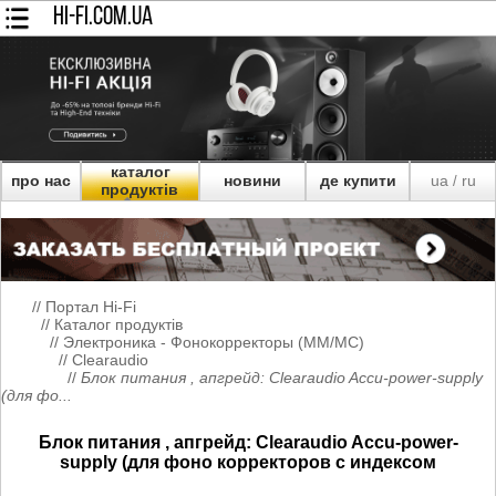
HI-FI.COM.UA
каталог
про нас
новини
де купити
ua
ru
/
продуктів
//
Портал Hi-Fi
//
Каталог продуктів
//
Электроника - Фонокорректоры (MM/MC)
//
Clearaudio
//
Блок питания , апгрейд: Clearaudio Accu-power-supply
(для фо...
Блок питания , апгрейд: Clearaudio Accu-power-
supply (для фоно корректоров с индексом